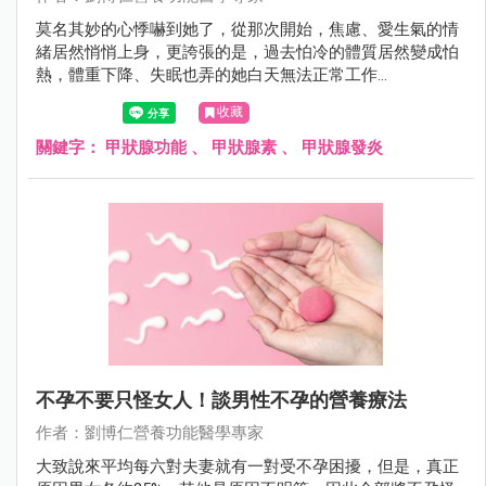
莫名其妙的心悸嚇到她了，從那次開始，焦慮、愛生氣的情
緒居然悄悄上身，更誇張的是，過去怕冷的體質居然變成怕
熱，體重下降、失眠也弄的她白天無法正常工作...
收藏
關鍵字：
甲狀腺功能
、
甲狀腺素
、
甲狀腺發炎
不孕不要只怪女人！談男性不孕的營養療法
作者：劉博仁營養功能醫學專家
大致說來平均每六對夫妻就有一對受不孕困擾，但是，真正