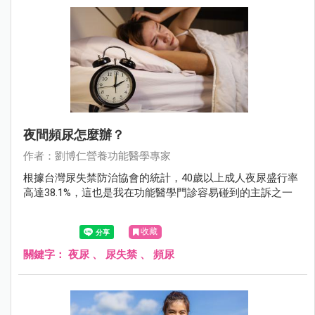
夜間頻尿怎麼辦？
作者：劉博仁營養功能醫學專家
根據台灣尿失禁防治協會的統計，40歲以上成人夜尿盛行率
高達38.1%，這也是我在功能醫學門診容易碰到的主訴之一
收藏
關鍵字：
夜尿
、
尿失禁
、
頻尿