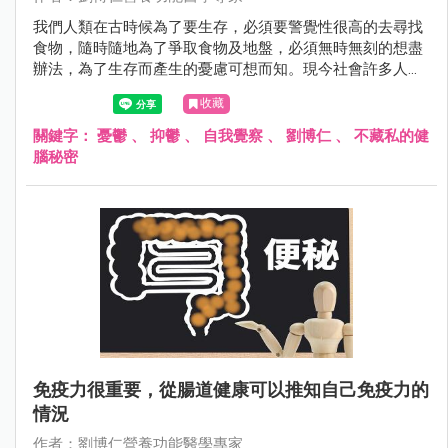
我們人類在古時候為了要生存，必須要警覺性很高的去尋找
食物，隨時隨地為了爭取食物及地盤，必須無時無刻的想盡
辦法，為了生存而產生的憂慮可想而知。現今社會許多人可
能在衣食無缺的情況之下，仍然充滿了憂慮，憂慮可能發生
收藏
的事情，也憂慮不可能發生的事情。
關鍵字：
憂鬱
、
抑鬱
、
自我覺察
、
劉博仁
、
不藏私的健
腦秘密
免疫力很重要，從腸道健康可以推知自己免疫力的
情況
作者：劉博仁營養功能醫學專家