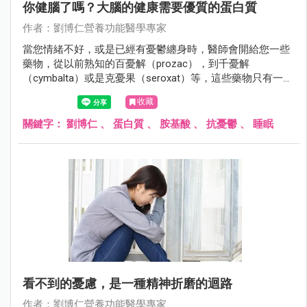
你健腦了嗎？大腦的健康需要優質的蛋白質
作者：劉博仁營養功能醫學專家
當您情緒不好，或是已經有憂鬱纏身時，醫師會開給您一些
藥物，從以前熟知的百憂解（prozac），到千憂解
（cymbalta）或是克憂果（seroxat）等，這些藥物只有一個
目的，就是增加腦內的血清素，來幫助您有好心情。
收藏
關鍵字：
劉博仁
、
蛋白質
、
胺基酸
、
抗憂鬱
、
睡眠
看不到的憂慮，是一種精神折磨的迴路
作者：劉博仁營養功能醫學專家