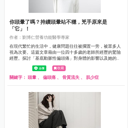
你頭暈了嗎？持續頭暈站不穩，兇手原來是
「它」！
作者：劉博仁營養功能醫學專家
在現代繁忙的生活中，健康問題往往被擱置一旁，被眾多人
視為次要。這篇文章藉由一位四十多歲的老師所經歷的驚險
經歷。探討「基底動脈性偏頭痛」對身體的影響以及她的營
養調理方案。透過她的經歷，我們將了解營養不良對健康的
收藏
嚴重影響，忙於奔波於工作和學術成就之間，但更重要的是
要明白，關注自己的身體狀況絕對不可忽視。透過鄭老師的
關鍵字：
頭暈
、
偏頭痛
、
骨質流失
、
肌少症
例子，意識到健康與生活平衡之間的密切關係，提醒有頭暈
症狀困擾的人，別忘了尋求醫師的幫助，因為背後可能藏著
更深層的健康問題。