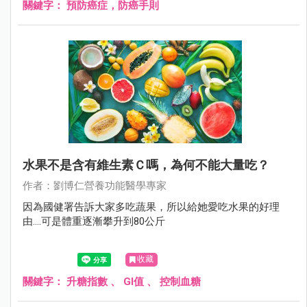
關鍵字：
預防癌症，防癌手則
水果不是含有維生素Ｃ嗎，為何不能大量吃？
作者：劉博仁營養功能醫學專家
因為國健署告訴大家多吃蔬果，所以給她愛吃水果的好理
由....可是體重逐漸攀升到80公斤
收藏
關鍵字：
升糖指數
、
GI值
、
控制血糖