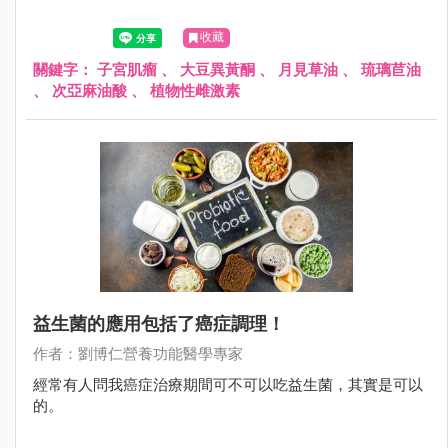
收藏
關鍵字：
子宮肌瘤
、
大豆異黃酮
、
月見草油
、
琉璃苣油
、
次亞麻油酸
、
植物性雌激素
益生菌的應用包括了癌症調理！
作者：劉博仁營養功能醫學專家
經常有人問我癌症治療期間可不可以吃益生菌，其實是可以
的。