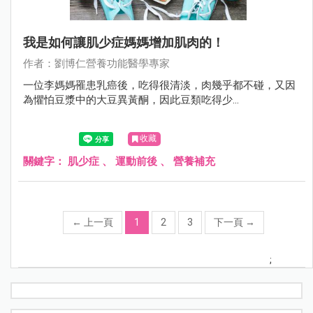
我是如何讓肌少症媽媽增加肌肉的！
作者：劉博仁營養功能醫學專家
一位李媽媽罹患乳癌後，吃得很清淡，肉幾乎都不碰，又因
為懼怕豆漿中的大豆異黃酮，因此豆類吃得少...
收藏
關鍵字：
肌少症
、
運動前後
、
營養補充
←
上一頁
1
2
3
下一頁
→
;