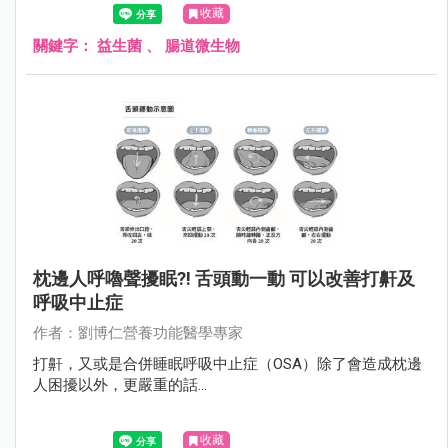
收藏
關鍵字：
益生菌
、
腸道微生物
枕邊人呼嚕聲擾眠?! 舌頭動一動 可以改善打鼾及
呼吸中止症
作者：劉博仁營養功能醫學專家
打鼾，又或是合併睡眠呼吸中止症（OSA）除了會造成枕邊
人困擾以外，更嚴重的話...
收藏