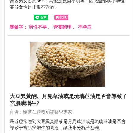
原因男女各約35%，其他是原因不明等，因此全部將不孕怪
罪於女性是非常不對的。
收藏
關鍵字：
男性不孕
、
營養調理
、
不孕症
大豆異黃酮、月見草油或是琉璃苣油是否會導致子
宮肌瘤增生?
作者：劉博仁營養功能醫學專家
最近經常碰到大豆異黃酮或是月見草油或是琉璃苣油是否會
導致子宮肌瘤增生的問題，讓我來分析給您聽。