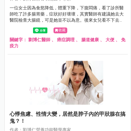
一位女士因為食慾降低，體重下降，下腹悶痛，看了診所醫
師吃了許多腸胃藥，症狀好好壞壞，其實醫師有建議她去大
醫院檢查大腸鏡，可是她並不以為意。後來女兒看不下去，
督促她去醫院照大腸鏡，赫然發現已經是大腸癌第四期，其
收藏
實她在一個月前曾看過大便顏色有些暗紅，但不以為意，如
果她一發現便便顏色異樣，立即就醫，結果絕對不會這麼嚴
關鍵字：
劉博仁醫師
、
癌症調理
、
腸道健康
、
大便
、
免
重的。
疫力
心悸焦慮、性情大變，居然是脖子內的甲狀腺在搞
鬼？！
作者：劉博仁營養功能醫學專家