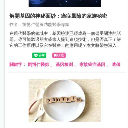
解開基因的神秘面紗：癌症風險的家族秘密
作者：劉博仁營養功能醫學專家
在現代醫學的領域中，基因檢測已經成為一個備受關注的話
題。你可能聽過朋友或家人提到這項技術，但是否真正了解
它的工作原理以及它在醫療上的應用呢？本文將帶您深入探
索基因檢測的世界，尤其是在癌症預防和風險評估方面的應
收藏
用。無論您是一名關心自身健康的讀者，還是對基因科學感
到好奇的人，我們將簡單易懂地解釋這一複雜主題，幫助您
關鍵字：
劉博仁醫師
、
基因檢測
、
家族癌症基因
、
遺傳
更深入地了解自己的遺傳風險，以及如何在生活中采取積極
的措施，讓癌症遠離您。現在，讓我們一起揭開基因的神秘
面紗，探索家族癌症遺傳基因的秘密。