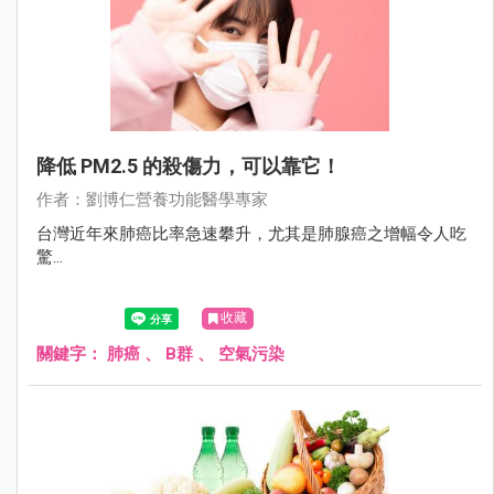
降低 PM2.5 的殺傷力，可以靠它！
作者：劉博仁營養功能醫學專家
台灣近年來肺癌比率急速攀升，尤其是肺腺癌之增幅令人吃
驚...
收藏
關鍵字：
肺癌
、
B群
、
空氣污染