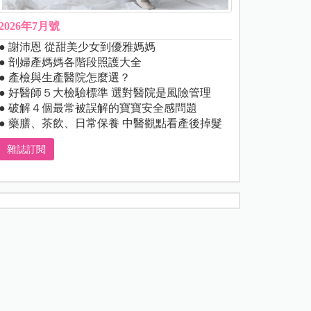
2026年7月號
● 謝沛恩 從甜美少女到優雅媽媽
● 剖婦產媽媽各階段照護大全
● 產檢與生產醫院怎麼選？
● 好醫師５大檢驗標準 選對醫院是風險管理
● 破解４個最常被誤解的寶寶安全感問題
● 藥膳、茶飲、日常保養 中醫觀點看產後掉髮
雜誌訂閱