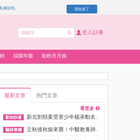
私權說明
。
我知道了
登入|註冊
師
採購年鑑
寵粉月月抽
最新文章
熱門文章
看更多
新北割頸案受害少年楊承勳名...
新知快遞
立秋後秋燥來襲！中醫教養肺...
醫師專欄