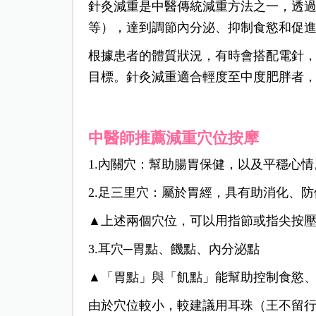
針灸減重是中醫傳統減重方法之一，透
等），達到調節內分泌、抑制食慾和促
根據患者的體質狀況，有時會搭配電針
目標。針灸減重適合輕度至中度肥胖者
中醫師推薦減重穴位按摩
1.內關穴：
幫助腸胃保健，以及平穩心情
2.足三里穴：
屬於胃經，具有助消化、防
▲上述兩個穴位，可以用指節或指尖按壓3
3.耳穴─胃點、饑點、內分泌點
▲「胃點」與「飢點」能幫助控制食慾
由於穴位較小，較建議用耳珠（王不留