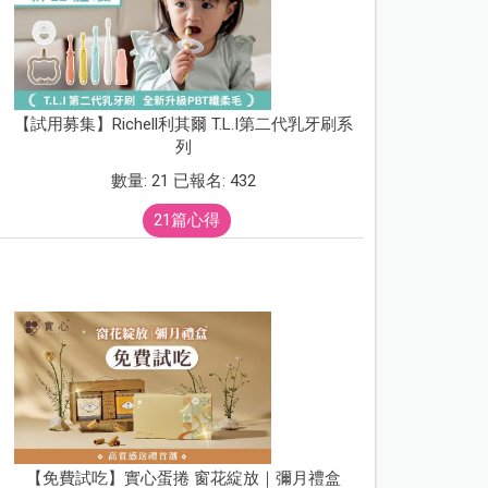
【試用募集】Richell利其爾 T.L.I第二代乳牙刷系
列
數量: 21 已報名: 432
21篇心得
【免費試吃】實心蛋捲 窗花綻放｜彌月禮盒