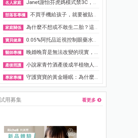
Janet謝怡芬虎媽模式禁3C，看...
名人家庭
不買手機給孩子，就要被貼「...
部落客專欄
為什麼不想或不敢生二胎？這8...
家庭關係
0.05%阿托品近視控制眼藥水納...
寶貝健康
晚婚晚育是無法改變的現實，...
醫師專欄
小說家青竹酒產後成半植物人...
產後照護
守護寶寶的黃金睡眠：為什麼...
專家專欄
試用募集
看更多