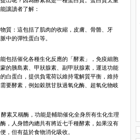
這提出呢？因為酵素就是一種蛋白質。蛋白質太重
功能讓讀者了解：
要物質：這包括了肌肉的收縮，皮膚、骨骼、牙
動脈中的彈性蛋白等。
功能包括催化各種生化反應的「酵素」，免疫細胞
爾蒙的胰島素、甲狀腺素、副甲狀腺素，運送功能
壓的白蛋白，提供負電荷以維持電解質平衡，維持
也需要酵素，例如穀胱甘肽過氧化酶、超氧化物岐
質。酵素又稱酶，功能是輔助催化全身所有生化生理
的酶，人身體內總共有將近七千種酵素，如果沒有
排便，但有益於食物消化吸收。