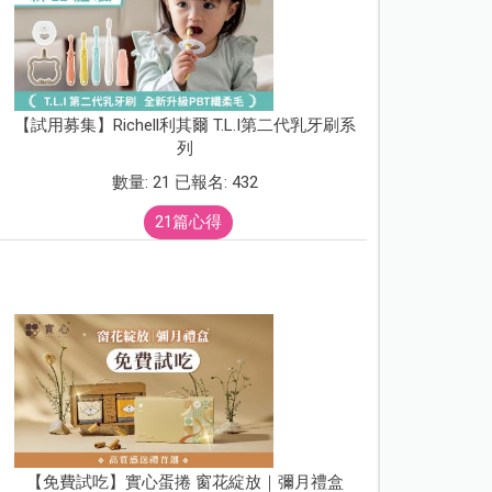
【試用募集】Richell利其爾 T.L.I第二代乳牙刷系
列
數量: 21 已報名: 432
21篇心得
【免費試吃】實心蛋捲 窗花綻放｜彌月禮盒