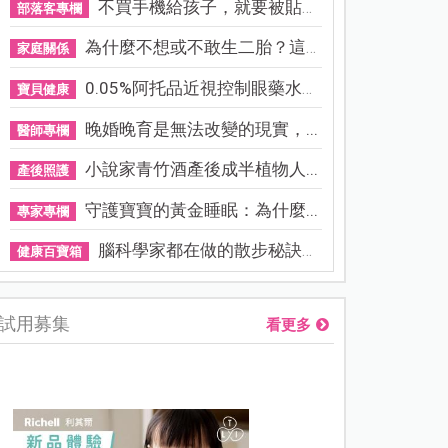
不買手機給孩子，就要被貼「...
部落客專欄
為什麼不想或不敢生二胎？這8...
家庭關係
0.05%阿托品近視控制眼藥水納...
寶貝健康
晚婚晚育是無法改變的現實，...
醫師專欄
小說家青竹酒產後成半植物人...
產後照護
守護寶寶的黃金睡眠：為什麼...
專家專欄
腦科學家都在做的散步秘訣！...
健康百寶箱
試用募集
看更多