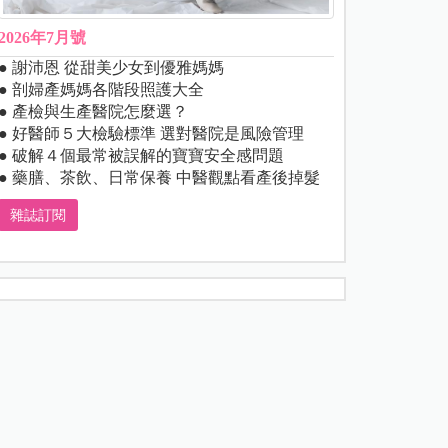
2026年7月號
● 謝沛恩 從甜美少女到優雅媽媽
● 剖婦產媽媽各階段照護大全
● 產檢與生產醫院怎麼選？
● 好醫師５大檢驗標準 選對醫院是風險管理
● 破解４個最常被誤解的寶寶安全感問題
● 藥膳、茶飲、日常保養 中醫觀點看產後掉髮
雜誌訂閱