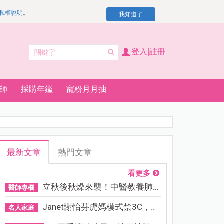
私權說明
。
我知道了
登入|註冊
師
採購年鑑
寵粉月月抽
最新文章
熱門文章
看更多
立秋後秋燥來襲！中醫教養肺...
醫師專欄
Janet謝怡芬虎媽模式禁3C，看...
名人家庭