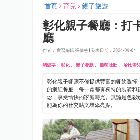
首頁
育兒
親子旅遊
彰化親子餐廳：打
廳
作者： 實習編輯 張倞慈 | 發表日期：2024-09-04
關鍵字：
彰化
、
親子餐廳
、
熊萌肚肚
、
哈比雪
彰化親子餐廳不僅提供豐富的餐飲選擇
的網紅餐廳，每一處都有獨特的裝潢和
念，享受愉快的家庭時光。無論是色彩
能為你的社交貼文增添亮點。