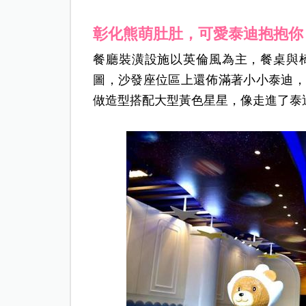
彰化熊萌肚肚，可愛泰迪抱抱你
餐廳裝潢設施以英倫風為主，餐桌與
圖，沙發座位區上還佈滿著小小泰迪，
做造型搭配大型黃色星星，像走進了泰