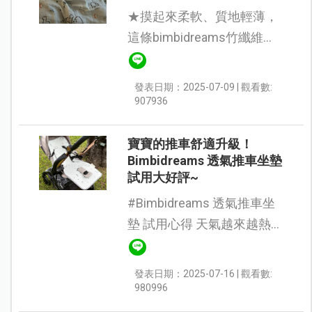
★摸起來柔軟、質地輕薄，
這條bimbidreams竹纖維紗
布巾真的是新生兒家庭不可
或缺的好物★ 這條
發表日期：2025-07-09 | 觀看數:
bimbidreams包巾採用70%
907936
竹纖維、30%棉，材質比一
般純棉還要更親膚又...
寶寶的推車舒適升級！
Bimbidreams 透氣推車坐墊
試用大好評~
#Bimbidreams 透氣推車坐
墊 試用心得 天氣越來越熱
了，放假的時候喜歡帶貝貝
到處遊玩，她有遺傳到爸媽
發表日期：2025-07-16 | 觀看數:
很怕熱的體質，外出時乘坐
980996
推車的時間很長，就會發現