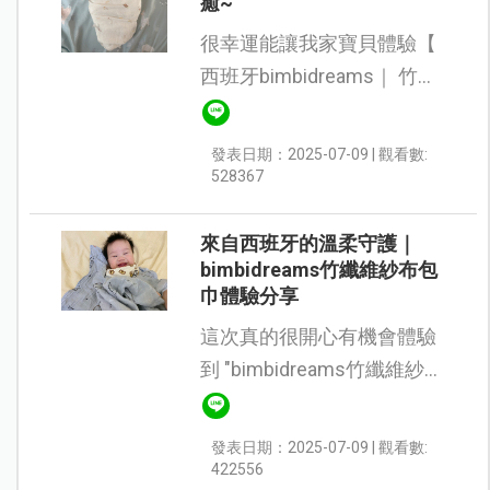
癒~
很幸運能讓我家寶貝體驗【
西班牙bimbidreams｜ 竹纖
維紗布包巾】一收到就愛不
釋手～包巾觸感柔軟親膚，
發表日期：2025-07-09 | 觀看數:
圖案是可愛的動物設計，膚
528367
色系的顏色也非常溫和，怎
麼看都讓人覺...
來自西班牙的溫柔守護｜
bimbidreams竹纖維紗布包
巾體驗分享
這次真的很開心有機會體驗
到 "bimbidreams竹纖維紗布
包巾"，我們收到的圖案是
「侏羅紀探險」，恐龍造型
發表日期：2025-07-09 | 觀看數:
活潑又可愛，一看到就讓人
422556