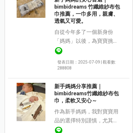
bimbidreams 竹纖維紗布包
巾推薦，一巾多用，親膚、
透氣又可愛。
自從今年多了一個新身份
「媽媽」以後，為寶寶挑選
的用品都特別留意材質跟成
分。 目前嫩嬰使用最頻繁的
發表日期：2025-07-09 | 觀看數:
就是紗布巾了，紗布巾如果
288808
材質不好，用在寶寶身上，
總是擔心會造成...
新手媽媽分享推薦｜
bimbidreams竹纖維紗布包
巾，柔軟又安心～
作為新手媽媽，我對寶寶用
品的選擇特別謹慎，尤其是
在與寶寶肌膚直接接觸的紗