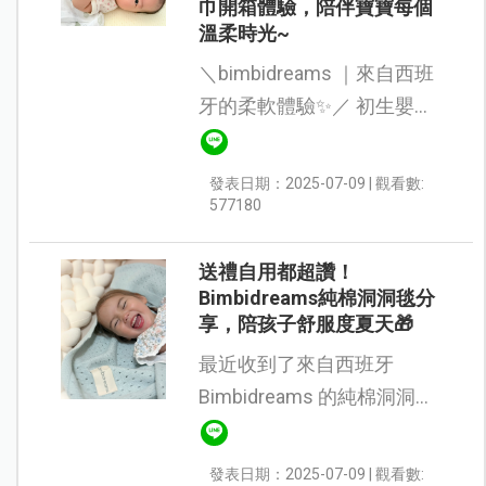
巾開箱體驗，陪伴寶寶每個
溫柔時光~
＼bimbidreams ｜來自西班
牙的柔軟體驗✨／ 初生嬰兒
都一定會有一條紗布包巾，
不僅寶寶剛出生時能拿來包
發表日期：2025-07-09 | 觀看數:
裹小寶寶，之後還能當小薄
577180
被、枕頭巾及遮陽布⋯等，
可以說...
送禮自用都超讚！
Bimbidreams純棉洞洞毯分
享，陪孩子舒服度夏天🎁
最近收到了來自西班牙
Bimbidreams 的純棉洞洞
毯，不得不說，它真的是超
級可愛又實用！（看起來就
發表日期：2025-07-09 | 觀看數: