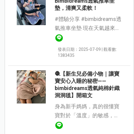
Bimbidreams透氣推車坐
墊，清爽又柔軟！
#體驗分享 #bimbidreams透
氣推車坐墊 現在天氣越來越
熱，夏天推寶寶出門才沒多
久，寶寶就全身爆汗...這該
發表日期：2025-07-09 | 觀看數:
怎麼辦呢？天氣炎熱時，為
1383435
嬰兒推車選擇透氣坐墊非常
重要，...
🧶【新生兒必備小物｜讓寶
寶安心入睡的秘密——
bimbidreams透氣純棉針織
洞洞毯】開箱文
身為新手媽媽，真的很懂寶
寶對於「溫度」的敏感，寶
寶稍微太熱會哭，太冷又容
易著涼，尤其最近天氣開始