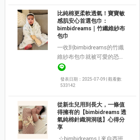
愛不釋手～配色也很適合...
比純棉更柔軟透氣！寶寶敏
感肌安心首選包巾：
bimbidreams｜竹纖維紗布
包巾
一收到bimbidreams的竹纖
維紗布包巾就被可愛的恐龍
圖案花色可愛到！ 怎麼跟我
家的龍寶寶那麽搭❤️ 竹纖維
發表日期：2025-07-09 | 觀看數:
相較於棉質有四倍的吸水
533142
性，下水洗完之後曬一天好
快...
從新生兒用到長大，一條值
得擁有的【bimbidreams 透
氣純棉針織洞洞毯】心得分
享
☆bimbidreams | 來自西班