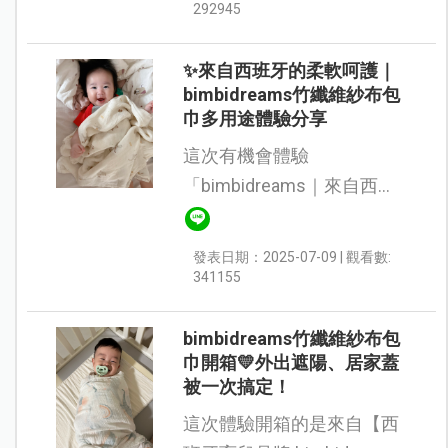
像自己手織的一樣） 現在我
292945
女兒每天都要拿它來蓋被被
～ 這條毯...
✨來自西班牙的柔軟呵護｜
bimbidreams竹纖維紗布包
巾多用途體驗分享
這次有機會體驗
「bimbidreams｜來自西班
牙的柔軟體驗」，真的非常
開心！ 我們家有好幾位小朋
發表日期：2025-07-09 | 觀看數:
友，也試過不少品牌的包
341155
巾，不過當我第一次摸到
bimbidreams的竹纖維...
bimbidreams竹纖維紗布包
巾開箱💛外出遮陽、居家蓋
被一次搞定！
這次體驗開箱的是來自【西