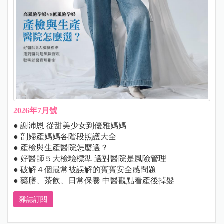
2026年7月號
● 謝沛恩 從甜美少女到優雅媽媽
● 剖婦產媽媽各階段照護大全
● 產檢與生產醫院怎麼選？
● 好醫師５大檢驗標準 選對醫院是風險管理
● 破解４個最常被誤解的寶寶安全感問題
● 藥膳、茶飲、日常保養 中醫觀點看產後掉髮
雜誌訂閱