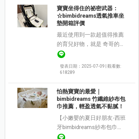
她背後全部...
寶寶坐得住的祕密武器：
☆bimbidreams透氣推車坐
墊開箱評價
最近使用到一款超值得推薦
的育兒好物，就是 奇哥的
bimbidreams 透氣推車坐
墊！這款坐墊是萊卡材質系
發表日期：2025-07-09 | 觀看數:
列，具有良好的耐磨性、抗
618289
皺性，且不易變形，而且材
質一摸上去就能...
怕熱寶寶的最愛｜
bimbidreams 竹纖維紗布包
巾推薦，輕盈透氣不黏膩！
【小嫩嬰的夏日好朋友-西班
牙bimbidreams紗布包巾開
箱🌞】 來自西班牙品牌