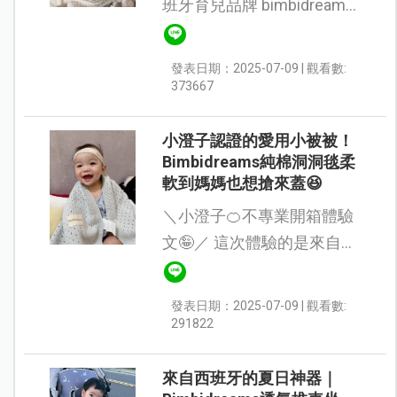
班牙育兒品牌 bimbidreams
的 竹纖維紗布包巾－鯨魚童
話款】，尺寸為
發表日期：2025-07-09 | 觀看數:
120x120cm，屬於大尺寸包
373667
巾，非常實用。不只材質
好，圖案設計也超可愛，...
小澄子認證的愛用小被被！
Bimbidreams純棉洞洞毯柔
軟到媽媽也想搶來蓋😆
＼小澄子🍊不專業開箱體驗
文🤪／ 這次體驗的是來自西
班牙的 🌟bimbidreams 純棉
針織洞洞毯，給寶寶從早到
發表日期：2025-07-09 | 觀看數:
晚的輕柔呵護😘 一打開包裹
291822
撲面而來的就是繽紛的馬...
來自西班牙的夏日神器｜