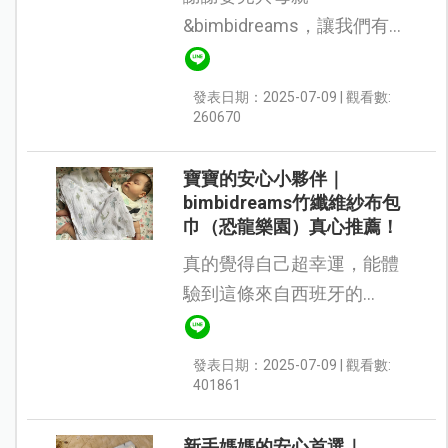
&bimbidreams，讓我們有機
會試用這條來自西班牙的
【bimbidreams竹纖維紗布
發表日期：2025-07-09 | 觀看數:
包巾｜鱷魚可可】🧡 從寶貝
260670
女兒出生起我就特別愛用竹
纖維紗布巾...
寶寶的安心小夥伴｜
bimbidreams竹纖維紗布包
巾（恐龍樂園）真心推薦！
真的覺得自己超幸運，能體
驗到這條來自西班牙的
bimbidreams 竹纖維紗布包
巾（恐龍樂園）！一打開包
發表日期：2025-07-09 | 觀看數:
裝就有驚喜感—完全沒有刺
401861
鼻的味道，聞起來非常自然
清新，...
新手媽媽的安心首選｜