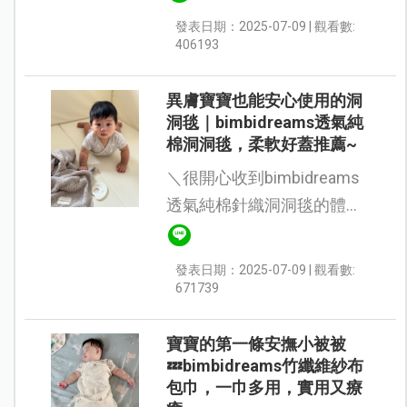
布巾上更是不容妥協。近期
發表日期：2025-07-09 | 觀看數:
使用了來自西班牙的嬰兒紡
406193
織品牌 Bimbidreams 所推出
的 竹纖...
異膚寶寶也能安心使用的洞
洞毯｜bimbidreams透氣純
棉洞洞毯，柔軟好蓋推薦~
＼很開心收到bimbidreams
透氣純棉針織洞洞毯的體
驗！∕ 我們家寶寶從滿月後皮
膚就變得非常敏感，常常紅
發表日期：2025-07-09 | 觀看數:
紅的、乾乾的，天氣一變就
671739
開始抓癢。所以在選擇寢具
用品時...
寶寶的第一條安撫小被被
💤bimbidreams竹纖維紗布
包巾，一巾多用，實用又療