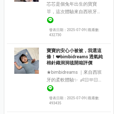
芯芯是個兔年出生的寶寶
🐰，這次體驗來自西班牙育
兒品牌 bimbidreams 的透氣
推車坐墊，我們體驗的是
發表日期：2025-07-09 | 觀看數:
「夢幻兔兔(褐)」款式，簡
432730
約又優雅的圖案，不僅可愛
不俗氣，也非...
寶寶的安心小被被，我選這
條！❤️bimbidreams 透氣純
棉針織洞洞毯開箱評價
★bimbidreams ｜來自西班
牙的柔軟體驗✨ 👶🏻🫶🏻💝
最近喜波入手體驗了一條
【bimbidreams｜透氣純棉
發表日期：2025-07-09 | 觀看數:
針織洞洞毯】使用了一陣子
493435
後，真的覺得超值得分享給