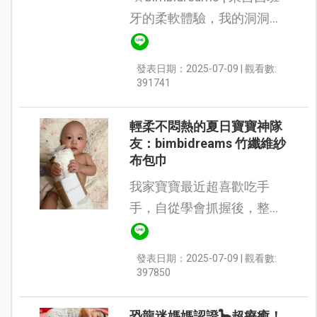
牙的柔軟體驗，我的洞洞毯
使用心得☆ 這條來自西班
牙品牌 bimbidreams 的洞洞
發表日期：2025-07-09 | 觀看數:
毯，真的完全打中我對寶寶
391741
用品的所有要求...
輕柔不悶熱的夏日寶寶神隊
友：bimbidreams 竹纖維紗
布包巾
我家寶寶最近超喜歡吃手
手，自從學會抓握後，整條
被子也常常被抓來咬，搞得
每天都得清洗替換。最近有
發表日期：2025-07-09 | 觀看數:
機會試用 bimbidreams竹纖
397850
維紗布包巾，真的讓我們的
育兒生...
恐龍迷媽媽認證🦕超療癒！