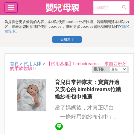
Toggle
navigation
為提供您更多優質的內容，本網站使用cookies分析技術。若繼續閱覽本網站內
容，即表示您同意我們使用 cookies， 關於更多cookies資訊請閱讀我們的
隱私
權說明
。
我知道了
首頁
>
試用大隊
> 【試用募集】bimbidreams ｜來自西班牙
的柔軟體驗✨
排序依
育兒日常神隊友：寶寶舒適
又安心的 bimbidreams竹纖
維紗布包巾推薦
當了媽媽後，才真正明白
「一條好用的紗布包巾」對
育兒生活有多重要.ᐟ.ᐟ.ᐟ 在幫