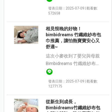
bimbidreams的體驗機會，
發表日期：2025-07-09 | 觀看數:
開箱的第一眼就先擄獲媽媽
572658
的心，鱷魚圖案超級可愛又
帶點幽默。 ...
相見恨晚的好物！
bimbidreams 竹纖維紗布包
巾推薦，讓怕熱寶寶安心又
舒適~
這次小麥收到了嬰兒與母親
Bimbidreams 竹纖維紗布包
巾的試用機會~小麥從月中
出來以後我們就沒有再用包
發表日期：2025-07-09 | 觀看數:
巾包過了，原本覺得包巾的
1277175
試用可能不太適合我們，沒
想到居然很...
從新生到成長，
Bimbidreams竹纖維紗布包