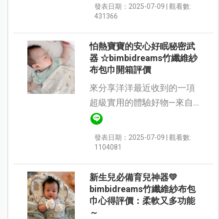
檸檬選用貼身用品時，我真
發表日期：2025-07-09 | 觀看數:
的都會花時間精挑細選，不
431366
只是因為他是我們的小寶
貝，更因為我們...
怕熱寶寶的安心好眠秘密武
器 ☆bimbidreams竹纖維紗
布包巾開箱評價
來分享洋洋最近收到的一項
超級實用的體驗好物—來自
【西班牙的 Bimbidreams 竹
纖維紗布包巾】！從洋洋出
發表日期：2025-07-09 | 觀看數:
生到現在，包巾就是我們的
1104081
育兒必備好物之一。之前媽
媽...
新生兒必備育兒神器💛
bimbidreams竹纖維紗布包
巾心得評價：柔軟又多功能
～