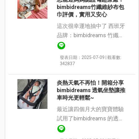
bimbidreams竹纖維紗布包
巾評價，實用又安心
這次很幸運地抽中了 西班牙
品牌：bimbidreams 竹纖維
紗布包巾！打開包裝那一
刻，我整個超興奮，顏色與
發表日期：2025-07-09 | 觀看數:
圖案完全擊中我的心！媽媽
342837
本人可是超級侏儸紀迷，連
電影都能重...
炎熱天氣不再怕！開箱分享
bimbidreams 透氣坐墊讓推
車時光更輕鬆~
最近讓四個月大的寶寶體驗
試用了bimbidreams 的透氣
推車坐墊：整體感受非常
好。 最近進入夏季，原本寶