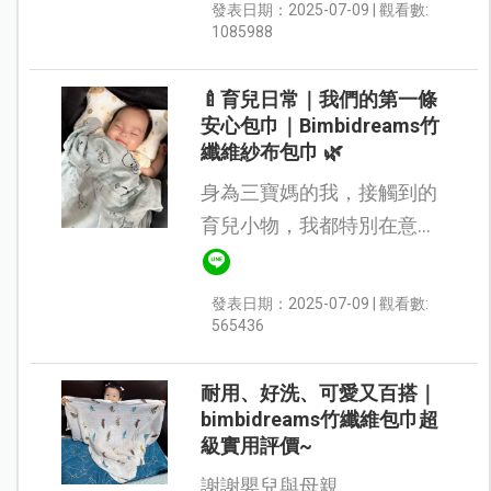
發表日期：2025-07-09 | 觀看數:
轉熱，冷氣房睡覺更讓人擔
1085988
心蓋被會不會悶汗。感謝嬰
兒與母親，讓...
🍼育兒日常｜我們的第一條
安心包巾｜Bimbidreams竹
纖維紗布包巾 🌿
身為三寶媽的我，接觸到的
育兒小物，我都特別在意材
質與觸感，尤其是要接觸寶
寶肌膚的，更不能馬虎。當
發表日期：2025-07-09 | 觀看數:
媽之後才知道，一條好的包
565436
巾＝寶寶界的安心毯 💕 最近
我們家的小寶...
耐用、好洗、可愛又百搭｜
bimbidreams竹纖維包巾超
級實用評價~
謝謝嬰兒與母親