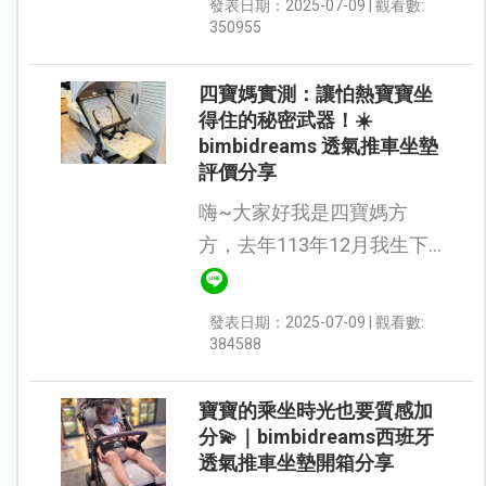
發表日期：2025-07-09 | 觀看數:
寶坐推車時，常常因為背部
350955
悶熱而不舒服，動不動就哭
鬧，推...
四寶媽實測：讓怕熱寶寶坐
得住的秘密武器！☀️
bimbidreams 透氣推車坐墊
評價分享
嗨~大家好我是四寶媽方
方，去年113年12月我生下
小乖弟弟，我升格了四寶
媽，我今天要來開箱西班牙
發表日期：2025-07-09 | 觀看數:
品牌：Bimbidreams透氣推
384588
車坐墊。 近年來因全球變暖
天氣非常的炎...
寶寶的乘坐時光也要質感加
分💫｜bimbidreams西班牙
透氣推車坐墊開箱分享