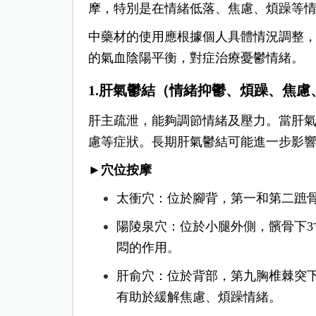
摩，特別是在情緒低落、焦慮、煩躁等
中藥材的使用應根據個人具體情況調整
的氣血陰陽平衡，對症治療憂鬱情緒。
1.肝氣鬱結（情緒抑鬱、煩躁、焦慮
肝主疏泄，能夠調節情緒及壓力。當肝
慮等症狀。長期肝氣鬱結可能進一步影
►穴位按摩
太衝穴：位於腳背，第一和第二蹠
陽陵泉穴：位於小腿外側，髕骨下
悶的作用。
肝俞穴：位於背部，第九胸椎棘突下
有助於緩解焦慮、煩躁情緒。