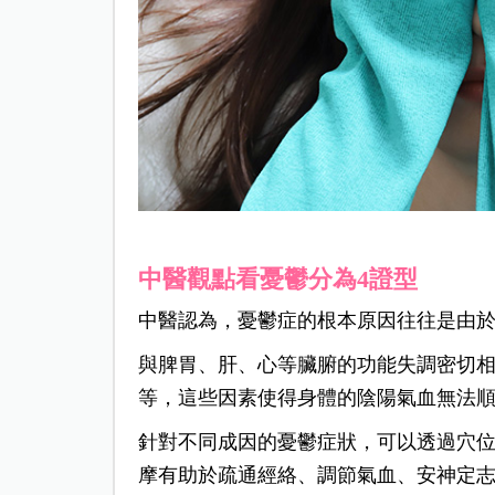
中醫觀點看憂鬱分為4證型
中醫認為，憂鬱症的根本原因往往是由
與脾胃、肝、心等臟腑的功能失調密切
等，這些因素使得身體的陰陽氣血無法
針對不同成因的憂鬱症狀，可以透過穴
摩有助於疏通經絡、調節氣血、安神定