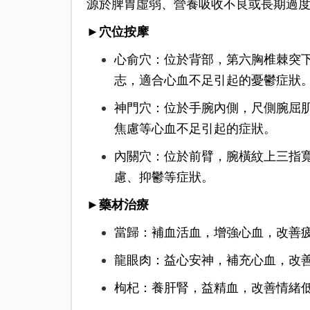
源於脾胃虛弱、營養吸收不良或長期過
►穴位按摩
心俞穴：位於背部，第六胸椎棘突下
志，適合心血不足引起的憂鬱症狀
神門穴：位於手腕內側，尺側腕屈
焦慮等心血不足引起的症狀。
內關穴：位於前臂，腕橫紋上三指
慮、抑鬱等症狀。
►藥材治療
當歸：補血活血，增強心血，改善
龍眼肉：益心安神，補充心血，改
枸杞：養肝腎，益精血，改善情緒