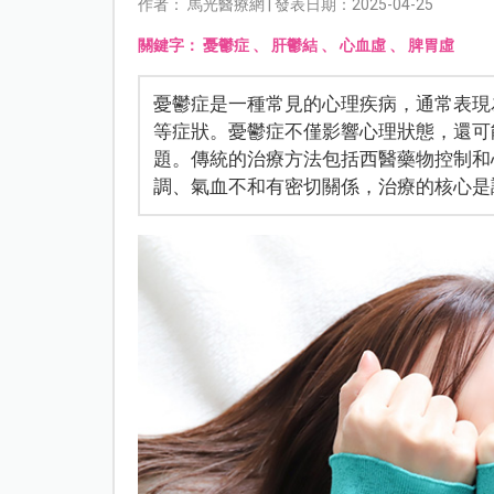
作者： 馬光醫療網 | 發表日期：2025-04-25
關鍵字：
憂鬱症
、
肝鬱結
、
心血虛
、
脾胃虛
憂鬱症是一種常見的心理疾病，通常表現
等症狀。憂鬱症不僅影響心理狀態，還可
題。傳統的治療方法包括西醫藥物控制和
調、氣血不和有密切關係，治療的核心是