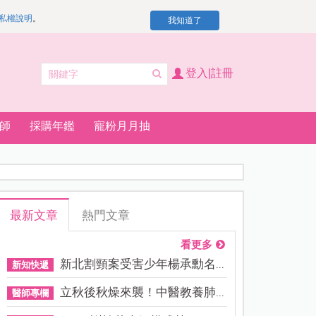
私權說明
。
我知道了
登入|註冊
師
採購年鑑
寵粉月月抽
最新文章
熱門文章
看更多
新北割頸案受害少年楊承勳名...
新知快遞
立秋後秋燥來襲！中醫教養肺...
醫師專欄