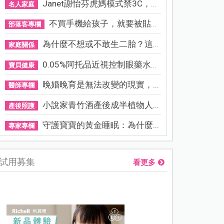
Janet謝怡芬虎媽模式禁3C，看...
名人家庭
不買手機給孩子，就要被貼「...
部落客專欄
為什麼不想或不敢生二胎？這8...
家庭關係
0.05%阿托品近視控制眼藥水納...
寶貝健康
晚婚晚育是無法改變的現實，...
醫師專欄
小說家青竹酒產後成半植物人...
產後照護
守護寶寶的黃金睡眠：為什麼...
專家專欄
試用募集
看更多