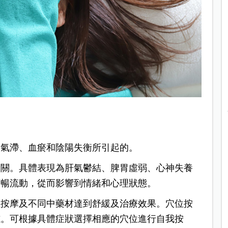
於氣滯、血瘀和陰陽失衡所引起的。
相關。具體表現為肝氣鬱結、脾胃虛弱、心神失養
順暢流動，從而影響到情緒和心理狀態。
位按摩及不同中藥材達到舒緩及治療效果。穴位按
志。可根據具體症狀選擇相應的穴位進行自我按