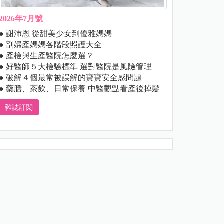
2026年7月號
● 謝沛恩 從甜美少女到優雅媽媽
● 剖婦產媽媽各階段照護大全
● 產檢與生產醫院怎麼選？
● 好醫師５大檢驗標準 選對醫院是風險管理
● 破解４個最常被誤解的寶寶安全感問題
● 藥膳、茶飲、日常保養 中醫觀點看產後掉髮
雜誌訂閱