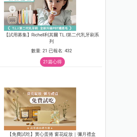
【試用募集】Richell利其爾 T.L.I第二代乳牙刷系
列
數量: 21 已報名: 432
21篇心得
【免費試吃】實心蛋捲 窗花綻放｜彌月禮盒