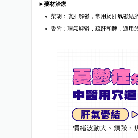
►藥材治療
柴胡：疏肝解鬱，常用於肝氣鬱結
香附：理氣解鬱，疏肝和脾，適用