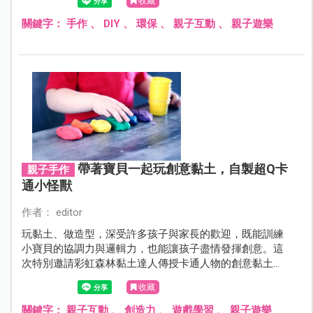
收藏
與「回針」兩種基本縫法，就能以獨創的刺繡圖案，突顯
出自己與寶貝的個人風格！
關鍵字：
手作
、
DIY
、
環保
、
親子互動
、
親子遊樂
帶著寶貝一起玩創意黏土，自製超Q卡
親子手作
通小怪獸
作者： editor
玩黏土、做造型，深受許多孩子與家長的歡迎，既能訓練
小寶貝的協調力與邏輯力，也能讓孩子盡情發揮創意。這
次特別邀請彩虹森林黏土達人傳授卡通人物的創意黏土
DIY，讓孩子在揉揉捏捏的歡樂、有趣過程，打造自己的夢
收藏
想世界。
關鍵字：
親子互動
、
創造力
、
遊戲學習
、
親子遊樂