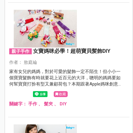
女寶媽咪必學！超萌寶貝髪飾DIY
親子手作
作者： 敖庭綸
家有女兒的媽媽，對於可愛的髮飾一定不陌生！但小小一
個寶寶髮飾有時就要花上近百元的大洋，聰明的媽媽要如
何幫寶寶打扮有型又兼顧荷包？本期跟著Apple媽咪創意手
作，親手幫小寶貝製作不同風格的亮眼髮飾吧！
收藏
關鍵字：
手作
、
髮夾
、
DIY