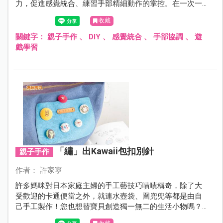
力，促進感覺統合、練習手部精細動作的掌控。在一次一
次的成就感被滿足後，增進孩子自己動手的自信心。且透
收藏
過與孩子最親密的爸比媽咪一同親子手作DIY的過程中，還
能增加親子間的親密感與凝聚力唷！
關鍵字：
親子手作
、
DIY
、
感覺統合
、
手部協調
、
遊
戲學習
「繡」出Kawaii包扣別針
親子手作
作者： 許家寧
許多媽咪對日本家庭主婦的手工藝技巧嘖嘖稱奇，除了大
受歡迎的卡通便當之外，就連水壺袋、圍兜兜等都是由自
己手工製作！您也想替寶貝創造獨一無二的生活小物嗎？
其實只要以可愛的包扣別針作為配件，巧妙利用「平針」