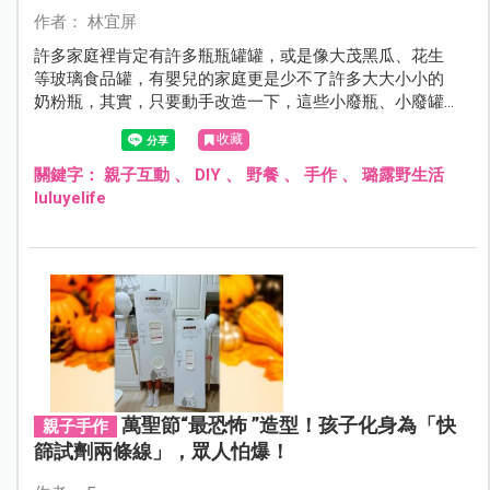
作者： 林宜屏
許多家庭裡肯定有許多瓶瓶罐罐，或是像大茂黑瓜、花生
等玻璃食品罐，有嬰兒的家庭更是少不了許多大大小小的
奶粉瓶，其實，只要動手改造一下，這些小廢瓶、小廢罐
就能變身為時尚的野餐單品喔！這樣可是環保又兼具美化
收藏
環境呢！
關鍵字：
親子互動
、
DIY
、
野餐
、
手作
、
璐露野生活
luluyelife
萬聖節“最恐怖 ”造型！孩子化身為「快
親子手作
篩試劑兩條線」，眾人怕爆！