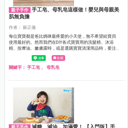
手工皂、母乳皂這樣做！嬰兒與母親美
親子手作
肌無負擔
作者： 蘇正儀
每位寶寶都是爸比媽咪最疼愛的小天使，無不希望給寶貝
使用最好的。然而我們在DIY各式寶寶用的洗髮精、沐浴
精、按摩油、嫩膚露時，或是選購寶寶清潔用品時，要注
意哪些細節才不會讓爸比媽咪的愛心打折扣呢？
收藏
關鍵字：
手工皂
、
母乳皂
減糖、減油，加滿愛！ 【入門版】手
親子手作