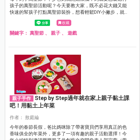
孩子的萬聖節活動呢？今天要教大家，既不必花大錢又能
快速的幫孩子打點萬聖節裝扮，想看輕鬆DIY小撇步，就不
能錯過這篇！
收藏
關鍵字：
萬聖節
、
親子
、
遊戲
Step by Step過年就在家上親子黏土課
親子手作
吧！用黏土上年菜
作者： 敖庭綸
今年的春節長假，爸比媽咪除了帶著寶貝們享用真正的色
香味俱全的年菜外，更多了一項有趣的親子活動選擇！今