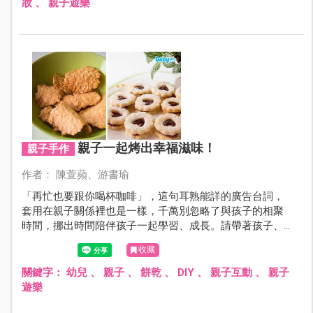
妝
、
親子遊樂
親子一起烤出幸福滋味！
親子手作
作者： 陳萱蘋、游書瑜
「再忙也要跟你喝杯咖啡」，這句耳熟能詳的廣告台詞，
套用在親子關係裡也是一樣，千萬別忽略了與孩子的相聚
時間，挪出時間陪伴孩子一起學習、成長。請帶著孩子、
跟著樂點屋的兩位烘焙老師在家揉揉麵糰、烤烤餅乾，甜
收藏
蜜的午茶時光即將展開！
關鍵字：
幼兒
、
親子
、
餅乾
、
DIY
、
親子互動
、
親子
遊樂