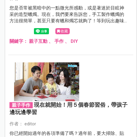
您是否常被黑暗中的一點微光所感動，或是著迷於目眩神
采的造型蠟燭。現在，我們要來告訴您，手工製作蠟燭的
方法很簡單，甚至只要有蠟和燭芯就夠了！等到玩出趣味
後，再結合不同的蠟染料、多樣的模型等，就可創造千變
收藏
萬化、風格獨具的造型蠟燭，點綴居家浪漫風！
關鍵字：
親子互動
、
手作
、
DIY
現在就開始！用５個春節習俗，帶孩子
親子手作
邊玩邊學習
作者： editor
你已經開始過年的各項準備了嗎？過年前，要大掃除、貼