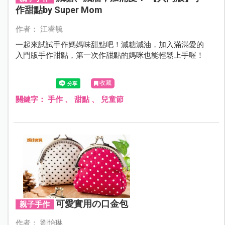
作甜點by Super Mom
作者： 江睿毓
一起來試試手作媽媽味甜點吧！減糖減油，加入滿滿愛的
入門版手作甜點，第一次作甜點的媽咪也能輕鬆上手喔！
收藏
關鍵字：
手作
、
甜點
、
兒童節
可愛實用の口金包
親子手作
作者： 劉怡琳