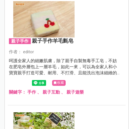
親子手作羊毛氈皂
親子手作
作者： editor
呵護全家人的細嫩肌膚，除了親手自製無毒手工皂，不妨
在肥皂外層包上一層羊毛，如此一來，可以為全家人和小
寶寶親手打造可愛、耐用、不打滑、且能洗出泡沫細緻的
羊毛氈皂。一塊羊毛氈皂在手，不僅蘊含手作者的愛心，
收藏
也讓孩子的肌膚得到父母的溫暖呵護，來！帶著孩子來場
親子手作的甜蜜時光吧！
關鍵字：
手作
、
親子互動
、
親子遊樂