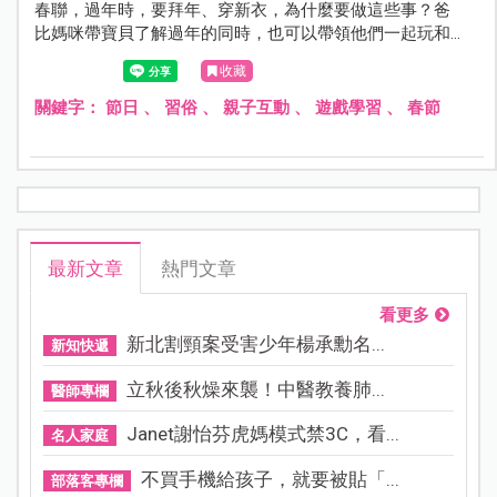
春聯，過年時，要拜年、穿新衣，為什麼要做這些事？爸
比媽咪帶寶貝了解過年的同時，也可以帶領他們一起玩和
年節有關的小遊戲，讓全家都能一起參與這個對孩子來說
收藏
極新鮮的年節假期。
關鍵字：
節日
、
習俗
、
親子互動
、
遊戲學習
、
春節
最新文章
熱門文章
看更多
新北割頸案受害少年楊承勳名...
新知快遞
立秋後秋燥來襲！中醫教養肺...
醫師專欄
Janet謝怡芬虎媽模式禁3C，看...
名人家庭
不買手機給孩子，就要被貼「...
部落客專欄