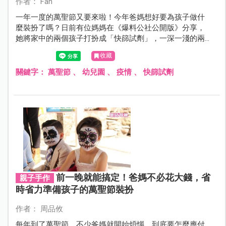
作者： Fan
一年一度的萬聖節又要來啦！今年爸媽想好要為孩子做什
麼裝扮了嗎？日前有位媽媽在《爆料公社公開版》分享，
她將家中的兩個孩子打扮成「快篩試劑」，一深一淺的兩
條線，再搭配大棉棒，被網友堪稱為今年「比鬼還嚇人」
收藏
的造型！
關鍵字：
萬聖節
、
幼兒園
、
疫情
、
快篩試劑
前一晚就能搞定！爸媽不必花大錢，省
親子手作
時省力準備孩子的萬聖節裝扮
作者： 周品攸
每年到了萬聖節，不少爸媽就開始煩惱，到底要怎麼應付