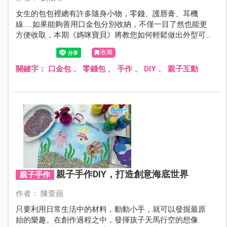
女生的包包裡總有許多隨身小物，零錢、護唇膏、耳機
線……如果能夠善用口金包分別收納，不僅一目了然也能更
方便收取，本期《媽咪寶貝》將教您如何輕鬆做出外型可
愛又兼具實用的口金包，媽咪們甚至可以運用巧思增添變
收藏
化，打造出屬於自己的口金包！
關鍵字：
口金包
、
零錢包
、
手作
、
DIY
、
親子互動
親子手作DIY，打造創意海底世界
親子手作
作者： 陳萱蘋
只要利用日常生活中的材料，動動小手，就可以發掘最原
始的樂趣。在創作過程之中，發揮孩子天馬行空的想像