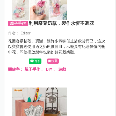
利用廢棄奶瓶，製作永恆不凋花
親子手作
作者： Editor
花因容易枯萎、凋謝，讓許多媽咪僅止於欣賞而已，這次
以寶寶曾經使用過之奶瓶做器皿，示範具有紀念價值的瓶
中花，即使擺放幾年也猶如鮮花般嬌豔。
收藏
關鍵字：
親子手作
、
DIY
、
遊戲