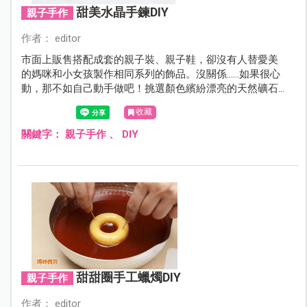
甜美水晶手鍊DIY
親子手作
作者： editor
市面上販售搭配成套的親子裝、親子鞋，卻沒有人替愛美
的媽咪和小女孩製作相同系列的飾品。沒關係……如果很心
動，那不如自己動手做吧！挑選顏色繽紛漂亮的天然礦石
珠，輕鬆搖身一變成為最耀眼的清甜糖果系水晶手鍊！
收藏
關鍵字：
親子手作
、
DIY
甜甜圈手工蠟燭DIY
親子手作
作者： editor