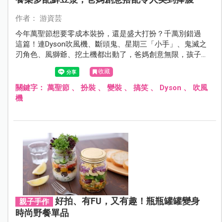
作者： 游資芸
今年萬聖節想要零成本裝扮，還是盛大打扮？千萬別錯過
這篇！連Dyson吹風機、斷頭鬼、星期三「小手」、鬼滅之
刃角色、風獅爺、挖土機都出動了，爸媽創意無限，孩子
可愛無界限！
收藏
關鍵字：
萬聖節
、
扮裝
、
變裝
、
搞笑
、
Dyson
、
吹風
機
好拍、有FU，又有趣！瓶瓶罐罐變身
親子手作
時尚野餐單品