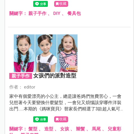
收藏
關鍵字：
親子手作
、
DIY
、
餐具包
女孩們的派對造型
親子手作
作者： editor
家中有個愛漂亮的小公主，總是讓爸媽們煞費苦心，一會
兒想著今天要變換什麼髮型，一會兒又煩惱該穿哪件洋裝
出門……本期的《媽咪寶貝》替家長們精選了3款超人氣可愛
髮型和甜美彩妝重點，下次不用再擔心參加party要如何吸
收藏
引大家的目光，每一位巧手媽咪，就是女兒最棒的造型
師！
關鍵字：
髮型
、
造型
、
女孩
、
辮髮
、
馬尾
、
兒童彩