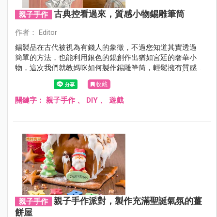
古典控看過來，質感小物錫雕筆筒
親子手作
作者： Editor
錫製品在古代被視為有錢人的象徵，不過您知道其實透過
簡單的方法，也能利用銀色的錫創作出猶如宮廷的奢華小
物，這次我們就教媽咪如何製作錫雕筆筒，輕鬆擁有質感
實用小物。
收藏
關鍵字：
親子手作
、
DIY
、
遊戲
親子手作派對，製作充滿聖誕氣氛的薑
親子手作
餅屋