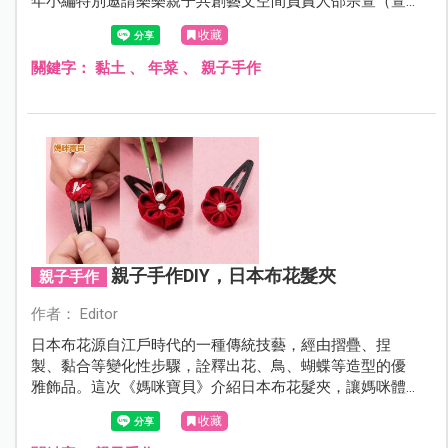
年小編特別邀請樂樂親子共創藝文空間負責人邵宗萱（萱
萱老師）用小孩也愛捏的粘土上超可愛年菜！在家就可以
收藏
帶著小寶貝們一起動動手，同時也可以進一步了解年菜背
後代表的意涵喲！
關鍵字：
黏土
、
年菜
、
親子手作
親子手作DIY，日本布花髮夾
親子手作
作者： Editor
日本布花源自江戶時代的一種傳統技藝，經由摺疊、捏
製、黏合等變化性步驟，詮釋出花、鳥、蝴蝶等造型的優
雅飾品。這次《媽咪寶貝》介紹日本布花髮夾，讓媽咪體
驗這充滿傳統風情的技藝之美。
收藏