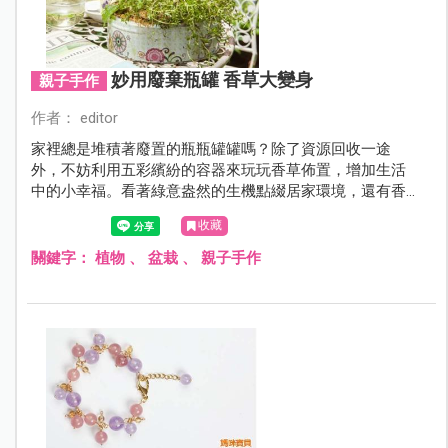
妙用廢棄瓶罐 香草大變身
親子手作
作者： editor
家裡總是堆積著廢置的瓶瓶罐罐嗎？除了資源回收一途
外，不妨利用五彩繽紛的容器來玩玩香草佈置，增加生活
中的小幸福。看著綠意盎然的生機點綴居家環境，還有香
氣滿溢的植物芬芳，更可以順手拈下幾片香葉泡茶、入料
收藏
理，啜飲美妙滋味！
關鍵字：
植物
、
盆栽
、
親子手作