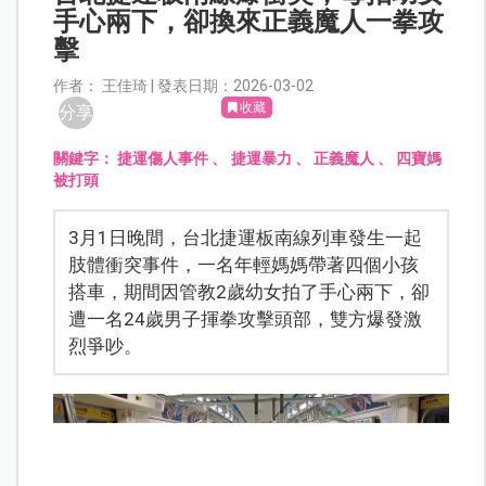
手心兩下，卻換來正義魔人一拳攻
擊
作者： 王佳琦 | 發表日期：2026-03-02
收藏
分享
關鍵字：
捷運傷人事件
、
捷運暴力
、
正義魔人
、
四寶媽
被打頭
3月1日晚間，台北捷運板南線列車發生一起
肢體衝突事件，一名年輕媽媽帶著四個小孩
搭車，期間因管教2歲幼女拍了手心兩下，卻
遭一名24歲男子揮拳攻擊頭部，雙方爆發激
烈爭吵。