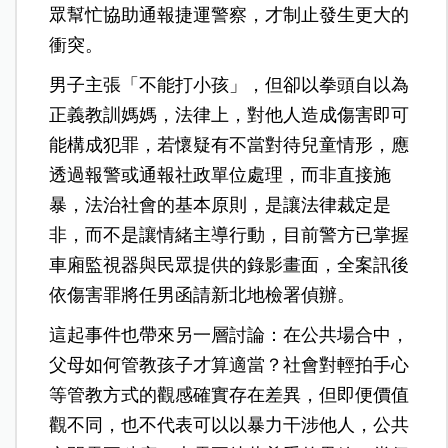
眾幫忙協助通報捷運警察，才制止發生更大的
衝突。
男子主張「不能打小孩」，但卻以拳頭自以為
正義教訓媽媽，法律上，對他人造成傷害即可
能構成犯罪，若懷疑有不當對待兒童情形，應
透過報警或通報社政單位處理，而非直接施
暴，法治社會的基本原則，是讓法律裁定是
非，而不是讓情緒主導行動，目前警方已掌握
車廂監視器與民眾提供的錄影畫面，全案訊後
依傷害罪將任男函請新北地檢署偵辦。
這起事件也帶來另一層討論：在公共場合中，
父母如何管教孩子才算適當？社會對輕拍手心
等管教方式的觀感確實存在差異，但即便價值
觀不同，也不代表可以以暴力干涉他人，公共