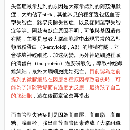
失智症最常見到的原因是大家常聽到的阿茲海默
症，大約佔了60%，其他常見的種類還包括血管
型失智症、路易氏體失智症、以及額顳葉型失智
症等等。阿茲海默症原因不明，可能與基因遺傳
有關，主要是患者大腦細胞當中出現異常的乙型
類澱粉蛋白（β-amyloidβ , Aβ）的堆積有關，它
會破壞神經細胞，加速病變。另外神經細胞裡頭
的濤蛋白（tau protein）過度磷酸化，導致神經纖
維糾結，最終大腦細胞開始死亡。
目前認為之前
提到的微膠細胞在因應各種原因導致發炎時，可
能為了清除戰場而有過度的反應，最終毀了自己
的腦細胞
，這在後面章節會再提出。
而血管型失智症則是因為高血壓、高血脂、高血
糖、腦血栓、腦出血等血管因素造成了大腦組織