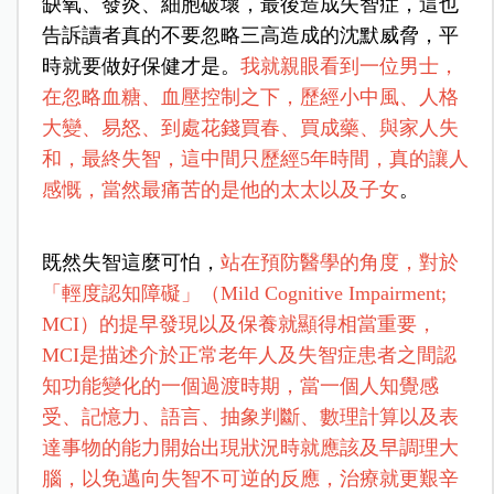
缺氧、發炎、細胞破壞，最後造成失智症，這也
告訴讀者真的不要忽略三高造成的沈默威脅，平
時就要做好保健才是。
我就親眼看到一位男士，
在忽略血糖、血壓控制之下，歷經小中風、人格
大變、易怒、到處花錢買春、買成藥、與家人失
和，最終失智，這中間只歷經5年時間，真的讓人
感慨，當然最痛苦的是他的太太以及子女
。
既然失智這麼可怕，
站在預防醫學的角度，對於
「輕度認知障礙」（Mild Cognitive Impairment;
MCI）的提早發現以及保養就顯得相當重要，
MCI是描述介於正常老年人及失智症患者之間認
知功能變化的一個過渡時期，當一個人知覺感
受、記憶力、語言、抽象判斷、數理計算以及表
達事物的能力開始出現狀況時就應該及早調理大
腦，以免邁向失智不可逆的反應，治療就更艱辛