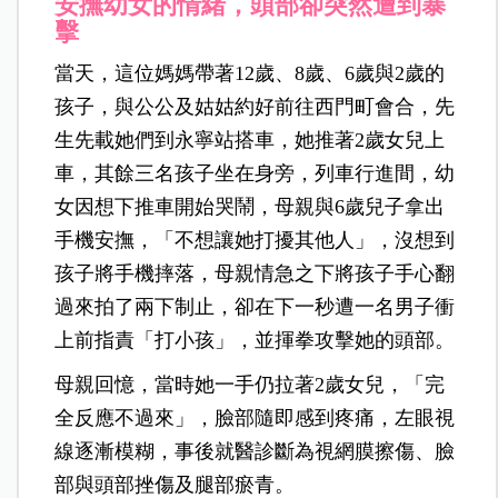
安撫幼女的情緒，頭部卻突然遭到暴
擊
當天，這位媽媽帶著12歲、8歲、6歲與2歲的
孩子，與公公及姑姑約好前往西門町會合，先
生先載她們到永寧站搭車，她推著2歲女兒上
車，其餘三名孩子坐在身旁，列車行進間，幼
女因想下推車開始哭鬧，母親與6歲兒子拿出
手機安撫，「不想讓她打擾其他人」，沒想到
孩子將手機摔落，母親情急之下將孩子手心翻
過來拍了兩下制止，
卻在下一秒遭一名男子衝
上前指責「打小孩」，並揮拳攻擊她的頭部。
母親回憶，當時她一手仍拉著2歲女兒，「完
全反應不過來」，臉部隨即感到疼痛，左眼視
線逐漸模糊，事後就醫診斷為視網膜擦傷、臉
部與頭部挫傷及腿部瘀青。