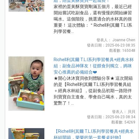
組，陪蛋黃酥寶貝一起成長！
家裡的蛋黃酥寶寶剛滿五個月，最近已經
開始嘗試吃副食品，還有慢慢的開始練習
喝水。這個階段，挑選適合的水杯真的很
重要！ 這次體驗：＂Richell利其爾 T.L.I系
列學習餐...
發表人： Joanne Chen
發表日期：2025-06-23 08:35
觀看數: 165048
Richell利其爾 T.L.I系列學習餐具+經典水杯
組：副食品神隊友！從餵食到獨立，媽咪
安心推薦的必備組合❤️
★開心沐沐寶貝收到體驗分享★ 這次開箱
的是【Richell利其爾 T.L.I系列學習餐具組
＋經典水杯組】，從副食品初期一路陪伴
到寶寶自主進食、學會自己喝水，真的太
驚艷了！...
發表人： 貝貝
發表日期：2025-06-23 08:34
觀看數: 54269
【Richell利其爾 T.L.I系列學習餐具+經典水
杯組開箱，樂樂的第一套餐桌好物】