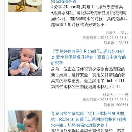
組 全階段神器
#分享 #Richell利其爾 T.L.I系列學習餐具
+經典水杯組 還記得我們家雙胞胎寶寶剛
滿6個月、開始學喝水的時候，真的是讓我
超頭痛！那時候試過好幾款不...
發表人： Miya
發表日期：2025-06-23 08:34
觀看數: 142433
【育兒好物分享】Richell TLI 經典水杯組
＆ 嬰幼兒學習餐具禮盒｜寶寶自主進食的
好幫手
身為一位正在陪伴寶寶探索副食品階段的
新手媽媽，選擇安全、實用又好清潔的餐
具真的非常重要。最近試用了 Richell TLI
第四代水杯的三階段經典水杯組 和 TLI ...
發表人： 一一媽
發表日期：2025-06-23 08:34
觀看數: 200661
育兒日常的儀式感，從T.L.I水杯與餐具開
始：Richell利其爾 T.L.I系列學習餐具+經典
水杯組，旭兒的喝水啟蒙之路！
最近旭兒來到培養喝水習慣的階段，不是