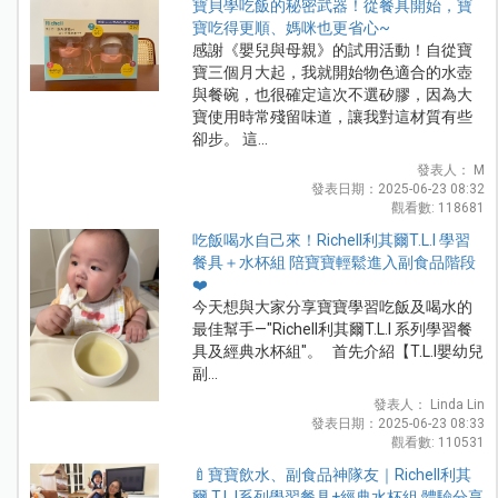
寶貝學吃飯的秘密武器！從餐具開始，寶
寶吃得更順、媽咪也更省心~
感謝《嬰兒與母親》的試用活動！自從寶
寶三個月大起，我就開始物色適合的水壺
與餐碗，也很確定這次不選矽膠，因為大
寶使用時常殘留味道，讓我對這材質有些
卻步。 這...
發表人： M
發表日期：2025-06-23 08:32
觀看數: 118681
吃飯喝水自己來！Richell利其爾T.L.I 學習
餐具＋水杯組 陪寶寶輕鬆進入副食品階段
❤️
今天想與大家分享寶寶學習吃飯及喝水的
最佳幫手—"Richell利其爾T.L.I 系列學習餐
具及經典水杯組"。 首先介紹【T.L.I嬰幼兒
副...
發表人： Linda Lin
發表日期：2025-06-23 08:33
觀看數: 110531
🍼寶寶飲水、副食品神隊友｜Richell利其
爾 T.L.I系列學習餐具+經典水杯組 體驗分享