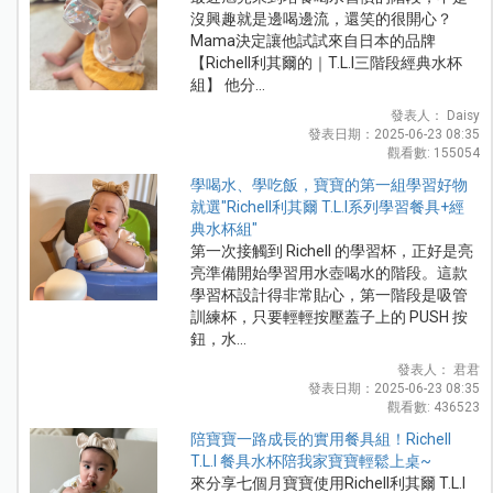
沒興趣就是邊喝邊流，還笑的很開心？
Mama決定讓他試試來自日本的品牌
【Richell利其爾的｜T.L.I三階段經典水杯
組】 他分...
發表人： Daisy
發表日期：2025-06-23 08:35
觀看數: 155054
學喝水、學吃飯，寶寶的第一組學習好物
就選"Richell利其爾 T.L.I系列學習餐具+經
典水杯組"
第一次接觸到 Richell 的學習杯，正好是亮
亮準備開始學習用水壺喝水的階段。這款
學習杯設計得非常貼心，第一階段是吸管
訓練杯，只要輕輕按壓蓋子上的 PUSH 按
鈕，水...
發表人： 君君
發表日期：2025-06-23 08:35
觀看數: 436523
陪寶寶一路成長的實用餐具組！Richell
T.L.I 餐具水杯陪我家寶寶輕鬆上桌~
來分享七個月寶寶使用Richell利其爾 T.L.I