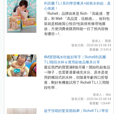
利其爾 T.L.I 系列學習餐具+經典水杯組，真
心推薦！
「Richell」品牌由來是 Rich-『高級感．豐
富』和 Well-『高品質．信賴感』。收到包
裝就是精緻賞心悅目!包裝很有條理地擺
放，方便消費者購買時能一目了然內容物
有哪些～!...
發表人： 喬惠
發表日期：2025-06-23 08:34
觀看數: 215414
8M寶寶喝水吃飯好幫手｜Richell利其爾
T.L.I階段水杯＆實用副食品餐具分享
最近我們的寶寶滿8個月囉！開始吃副食品
一陣子，也需要適量補充水分。原本是使
用奶嘴頭式的水杯，但隨著年齡與口腔發
展，剛好有機會試用了 Richell T.L.I 三用階
段性學...
發表人： Mei
發表日期：2025-06-23 08:34
觀看數: 126441
超乎預期的驚喜開箱🎁｜Richell T.L.I 學習