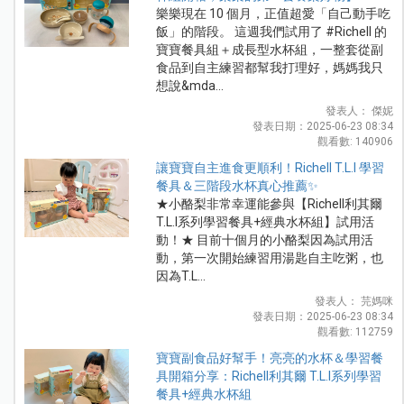
樂樂現在 10 個月，正值超愛「自己動手吃
飯」的階段。 這週我們試用了 #Richell 的
寶寶餐具組＋成長型水杯組，一整套從副
食品到自主練習都幫我打理好，媽媽我只
想說&mda...
發表人： 傑妮
發表日期：2025-06-23 08:34
觀看數: 140906
讓寶寶自主進食更順利！Richell T.L.I 學習
餐具＆三階段水杯真心推薦✨
★小酪梨非常幸運能參與【Richell利其爾
T.L.I系列學習餐具+經典水杯組】試用活
動！★ 目前十個月的小酪梨因為試用活
動，第一次開始練習用湯匙自主吃粥，也
因為T.L...
發表人： 芫媽咪
發表日期：2025-06-23 08:34
觀看數: 112759
寶寶副食品好幫手！亮亮的水杯＆學習餐
具開箱分享：Richell利其爾 T.L.I系列學習
餐具+經典水杯組