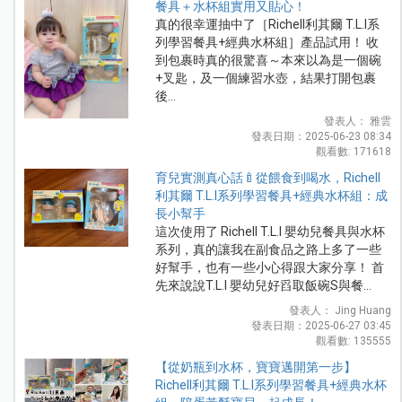
餐具＋水杯組實用又貼心！
真的很幸運抽中了［Richell利其爾 T.L.I系
列學習餐具+經典水杯組］產品試用！ 收
到包裹時真的很驚喜～本來以為是一個碗
+叉匙，及一個練習水壺，結果打開包裹
後...
發表人： 雅雲
發表日期：2025-06-23 08:34
觀看數: 171618
育兒實測真心話🍼從餵食到喝水，Richell
利其爾 T.L.I系列學習餐具+經典水杯組：成
長小幫手
這次使用了 Richell T.L.I 嬰幼兒餐具與水杯
系列，真的讓我在副食品之路上多了一些
好幫手，也有一些小心得跟大家分享！ 首
先來說說T.L.I 嬰幼兒好舀取飯碗S與餐...
發表人： Jing Huang
發表日期：2025-06-27 03:45
觀看數: 135555
【從奶瓶到水杯，寶寶邁開第一步】
Richell利其爾 T.L.I系列學習餐具+經典水杯