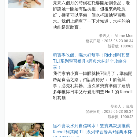
亮亮六個月的時候在托嬰開始副食品，老
師說她一開始有點抗拒，但後來愈吃愈
好，接著可以準備一個水杯讓她學習喝
水。我們上網查了一下才知道，水杯的的
功能是幫助寶...
發表人： Mllme Moe
發表日期：2025-06-23 08:34
觀看數: 180962
萌寶學吃飯、喝水好幫手！Richell利其爾
T.L.I系列學習餐具+經典水杯組全攻略分
享！
我們家的小寶一轉眼就快7個月了，準備開
啟副食品之路，俗話說得好：工欲善其
事，必先利其器。這次幫寶寶準備了連續
多年獲得日本父母愛用調查 No.1 的 Richell
利其爾...
發表人： 班班
發表日期：2025-06-23 08:34
觀看數: 190042
從不會吸水到自信喝水！雙寶媽親測推薦
Richell利其爾 T.L.I系列學習餐具+經典水杯