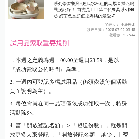
系列學習餐具+經典水杯組的現場直播吃喝
戰況記錄！ 首先是T.L.I 第二代餐具系列🍽️
🥣 奶茶色是顏值控媽媽的最愛💕 ...
發表人： 小鹿斑比
發表日期：2025-07-09 05:45
觀看數: 207534
試用品索取重要規則
1. 本週之定義為週一00:00至週日23:59，是以
『成功索取公佈時間』為準 。
2. 一週內可登記多檔試用品（仍須依照每個活動
頁面說明為主）。
3. 每位會員在同一品項僅限成功領取一次，特殊
活動除外。
4. 當「開放登記名額」＞「發送份數」，就是開
放更多人來登記 ，「開放登記名額」越少，中獎