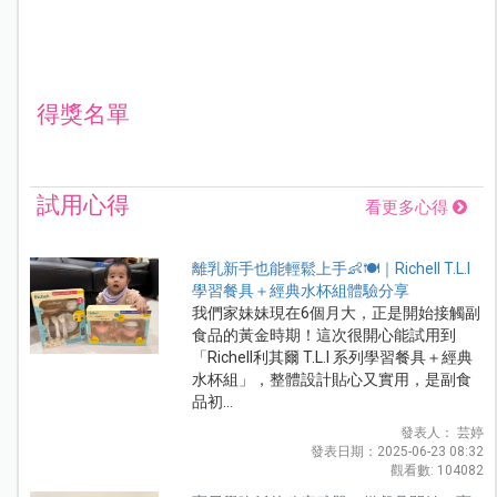
得獎名單
試用心得
看更多心得
離乳新手也能輕鬆上手👶🍽️｜Richell T.L.I
學習餐具＋經典水杯組體驗分享
我們家妹妹現在6個月大，正是開始接觸副
食品的黃金時期！這次很開心能試用到
「Richell利其爾 T.L.I 系列學習餐具＋經典
水杯組」，整體設計貼心又實用，是副食
品初...
發表人： 芸婷
發表日期：2025-06-23 08:32
觀看數: 104082