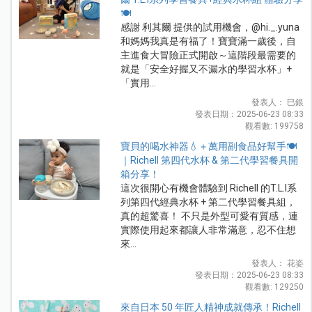
🍽️
感謝 利其爾 提供的試用機會，@hi._.yuna
和媽媽我真是有福了！寶寶滿一歲後，自
主進食大冒險正式開啟～這階段最需要的
就是「安全好握又不漏水的學習水杯」+
「實用...
發表人： 巳銀
發表日期：2025-06-23 08:33
觀看數: 199758
寶貝的喝水神器💧＋萬用副食品好幫手🍽️
｜Richell 第四代水杯 & 第二代學習餐具開
箱分享！
這次很開心有機會體驗到 Richell 的T.L.I系
列第四代經典水杯 + 第二代學習餐具組，
真的超驚喜！ 不只是外型可愛有質感，連
實際使用起來都讓人非常滿意，忍不住想
來...
發表人： 花姿
發表日期：2025-06-23 08:33
觀看數: 129250
來自日本 50 年匠人精神成就傳承！Richell