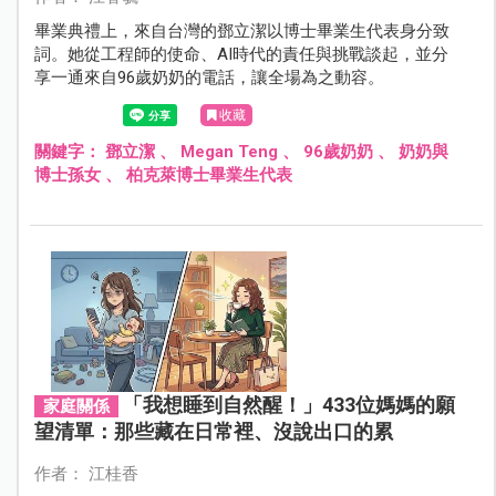
畢業典禮上，來自台灣的鄧立潔以博士畢業生代表身分致
詞。她從工程師的使命、AI時代的責任與挑戰談起，並分
享一通來自96歲奶奶的電話，讓全場為之動容。
收藏
關鍵字：
鄧立潔
、
Megan Teng
、
96歲奶奶
、
奶奶與
博士孫女
、
柏克萊博士畢業生代表
「我想睡到自然醒！」433位媽媽的願
家庭關係
望清單：那些藏在日常裡、沒說出口的累
作者： 江桂香