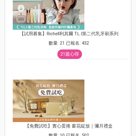
【試用募集】Richell利其爾 T.L.I第二代乳牙刷系列
數量: 21 已報名: 432
21篇心得
【免費試吃】實心蛋捲 窗花綻放｜彌月禮盒
數量: 10 已報名: 502