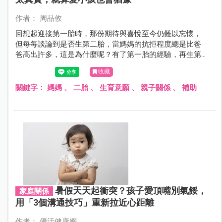
作者： 周品攸
回想起迎接第一胎時，那份期待與喜悅至今仍難以忘懷，
但每每談論到是否生第二胎，當媽媽的抗拒程度總是比爸
爸高出許多，這是為什麼呢？有了第一胎的經驗，再生第
二個不是應該更得心應手嗎？其實你不知道媽媽們擔心的
收藏
是…
關鍵字：
媽媽
、
二胎
、
生育意願
、
親子關係
、
補助
暑假天天起衝突？孩子愛頂嘴別氣餒，
家庭關係
用「3個溝通技巧」重新拉近心距離
作者： 優活健康網