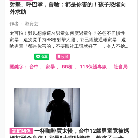
射擊、呼巴掌，曾嗆：都是你害的！孩子恐懼向
外求助
作者： 游資芸
太可怕！難以想像這名男童如何度過童年？爸爸不但慣性
家暴，這次竟手持BB槍射擊大腿，都已經被通報家暴，還
嗆男童「都是你害的，不要跟社工講就好了」，令人不捨
男童的遭遇！
收藏
關鍵字：
台中
、
家暴
、
BB槍
、
113保護專線
、
社會局
一杯咖啡買太慢，台中12歲男童竟被媽
家庭關係