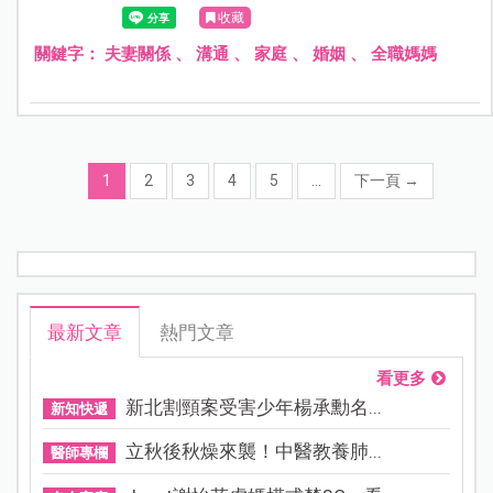
更讓她心累。來看心理師建議的溝通方法，讓夫妻不再陷
收藏
入「誰比較累」的爭吵，而能真正互相理解與支持。
關鍵字：
夫妻關係
、
溝通
、
家庭
、
婚姻
、
全職媽媽
1
2
3
4
5
...
下一頁
→
最新文章
熱門文章
看更多
新北割頸案受害少年楊承勳名...
新知快遞
立秋後秋燥來襲！中醫教養肺...
醫師專欄