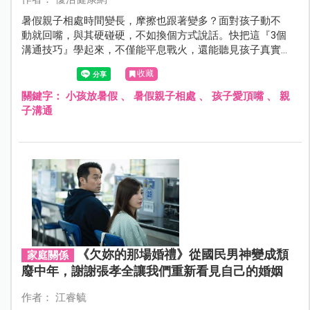
暑假親子相處時間變長，摩擦也跟著變多？面對孩子動不
動就回嘴，與其硬碰硬，不如換個方式說話。快把這『3個
溝通技巧』學起來，不僅能平息戰火，還能聽見孩子真實
心聲，讓親子關係更緊密！
收藏
關鍵字：
小孩放暑假
、
暑假親子相處
、
孩子愛頂嘴
、
親
子溝通
《欠妳的那場婚禮》從國民男神變成頹
家庭關係
廢中年，謝謝張孝全讓我們重新看見自己的婚姻
作者： 江睿毓