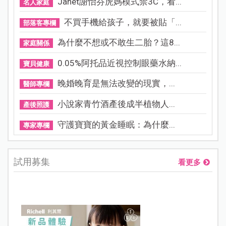
Janet謝怡芬虎媽模式禁3C，看...
名人家庭
不買手機給孩子，就要被貼「...
部落客專欄
為什麼不想或不敢生二胎？這8...
家庭關係
0.05%阿托品近視控制眼藥水納...
寶貝健康
晚婚晚育是無法改變的現實，...
醫師專欄
小說家青竹酒產後成半植物人...
產後照護
守護寶寶的黃金睡眠：為什麼...
專家專欄
試用募集
看更多