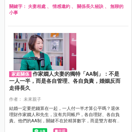
請，也是愛情的防線。
關鍵字：
夫妻相處
、
情感邀約
、
關係長久秘訣
、
無聊的
小事
作家嫺人夫妻的獨特「AA制」：不是
家庭關係
一人一半，而是各自管理、各自負責，婚姻反而
走得長久
作者： 未來親子
結婚一定要把錢算在一起，一人付一半才算公平嗎？退休
理財作家嫺人和先生，沒有共同帳戶，各自理財、各自負
責。他們的AA制，關鍵不在於精算數字，而是雙方都有能
力且為自己的生活負責，成為彼此的後盾。
收藏