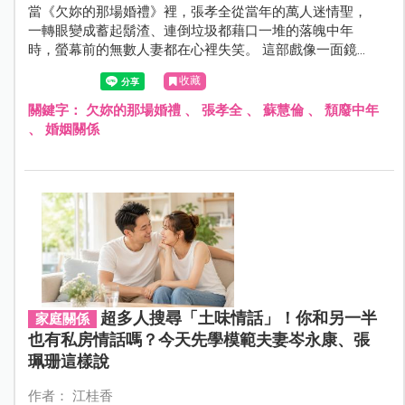
當《欠妳的那場婚禮》裡，張孝全從當年的萬人迷情聖，
一轉眼變成蓄起鬍渣、連倒垃圾都藉口一堆的落魄中年
時，螢幕前的無數人妻都在心裡失笑。 這部戲像一面鏡
子，扒開了婚姻的濾鏡。謝謝張孝全，演活了那些藏在柴
收藏
米油鹽背後的疲憊與無奈，陪著我們在滿地雞毛的現實
裡，重新看見了婚姻的初心。
關鍵字：
欠妳的那場婚禮
、
張孝全
、
蘇慧倫
、
頹廢中年
、
婚姻關係
超多人搜尋「土味情話」！你和另一半
家庭關係
也有私房情話嗎？今天先學模範夫妻岑永康、張
珮珊這樣說
作者： 江桂香