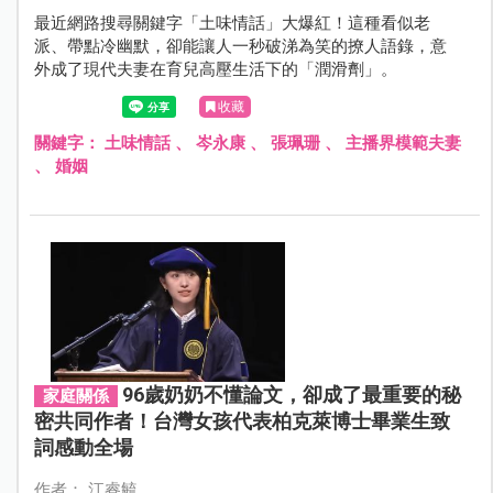
最近網路搜尋關鍵字「土味情話」大爆紅！這種看似老
派、帶點冷幽默，卻能讓人一秒破涕為笑的撩人語錄，意
外成了現代夫妻在育兒高壓生活下的「潤滑劑」。
收藏
關鍵字：
土味情話
、
岑永康
、
張珮珊
、
主播界模範夫妻
、
婚姻
96歲奶奶不懂論文，卻成了最重要的秘
家庭關係
密共同作者！台灣女孩代表柏克萊博士畢業生致
詞感動全場
作者： 江睿毓