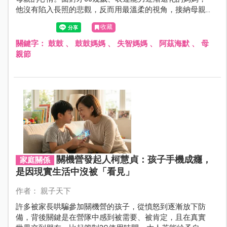
他沒有陷入長照的悲觀，反而用最溫柔的視角，接納母親
的轉變。
收藏
關鍵字：
鼓鼓
、
鼓鼓媽媽
、
失智媽媽
、
阿茲海默
、
母
親節
關機營發起人柯慧貞：孩子手機成癮，
家庭關係
是因現實生活中沒被「看見」
作者： 親子天下
許多被家長哄騙參加關機營的孩子，從憤怒到逐漸放下防
備，背後關鍵是在營隊中感到被需要、被肯定，且在真實