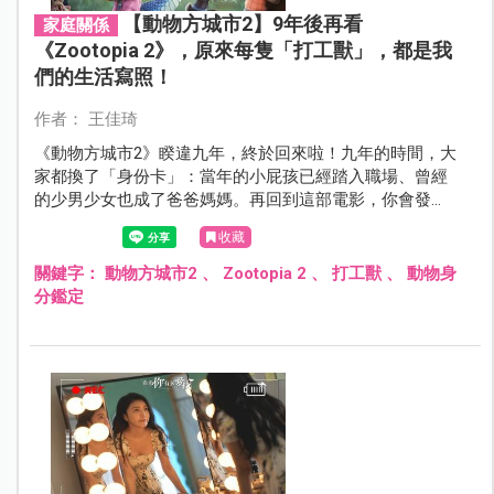
【動物方城市2】9年後再看
家庭關係
《Zootopia 2》，原來每隻「打工獸」，都是我
們的生活寫照！
作者： 王佳琦
《動物方城市2》睽違九年，終於回來啦！九年的時間，大
家都換了「身份卡」：當年的小屁孩已經踏入職場、曾經
的少男少女也成了爸爸媽媽。再回到這部電影，你會發
現，角色不只是動畫動物：把牠們套用到同事、主管，甚
收藏
至家裡那個正努力摸索個性的孩子身上，是不是會忍不住
想：「欸，這不就是我的辦公室／我的家嗎？」笑中帶感
關鍵字：
動物方城市2
、
Zootopia 2
、
打工獸
、
動物身
慨，原來生活也可以這麼「動物化」！
分鑑定