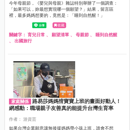
今年母親節，《嬰兒與母親》雜誌特別舉辦了一個調查：
「如果可以，妳最想實現哪一個願望？」結果，留言區
裡，最多媽媽想要的，竟然是：「睡到自然醒！」
收藏
關鍵字：
育兒日常
、
願望清單
、
母親節
、
睡到自然醒
、
出國旅行
路易莎媽媽揹寶寶上班的畫面好動人！
家庭關係
網感動：職場親子友善真的能提升台灣生育率
作者： 游資芸
如果台灣企業願意讓無後援媽媽帶小孩上班，誰會不想