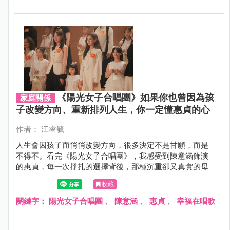
《陽光女子合唱團》如果你也曾因為孩
家庭關係
子改變方向、重新排列人生，你一定懂惠貞的心
作者： 江睿毓
人生會因孩子而悄悄改變方向，很多決定不是甘願，而是
不得不。看完《陽光女子合唱團》，我感受到陳意涵飾演
的惠貞，每一次掙扎的選擇背後，那種沉重卻又真實的母
性羈絆，讓人久久無法釋懷，也讓每一位父母心有所感。
收藏
關鍵字：
陽光女子合唱團
、
陳意涵
、
惠貞
、
幸福在唱歌