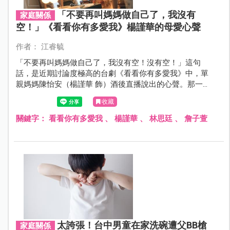
「不要再叫媽媽做自己了，我沒有
家庭關係
空！」《看看你有多愛我》楊謹華的母愛心聲
作者： 江睿毓
「不要再叫媽媽做自己了，我沒有空！沒有空！」這句
話，是近期討論度極高的台劇《看看你有多愛我》中，單
親媽媽陳怡安（楊謹華 飾）酒後直播說出的心聲。那一
刻，她把長期累積的疲憊、壓抑和無奈全都傾訴出來，也
收藏
道盡了無數媽媽的心裡話。
關鍵字：
看看你有多愛我
、
楊謹華
、
林思廷
、
詹子萱
太誇張！台中男童在家洗碗遭父BB槍
家庭關係