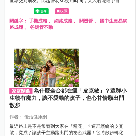
世界交到朋友。比起管制3C使用時間，大人若能給予自
信、創造接納孩子的環境，更有機會協助擺脫網路成癮。
收藏
關鍵字：
手機成癮
、
網路成癮
、
關機營
、
國中生更易網
路成癮
、
爸媽管不動
為什麼全台都在瘋「皮克敏」？這群小
家庭關係
生物有魔力，讓不愛動的孩子，也心甘情願出門
散步
作者： 優活健康網
最近路上是不是常看到大家在「種花」？這群繽紛的皮克
敏，竟成了讓孩子主動跑出門的祕密武器！它將散步轉化