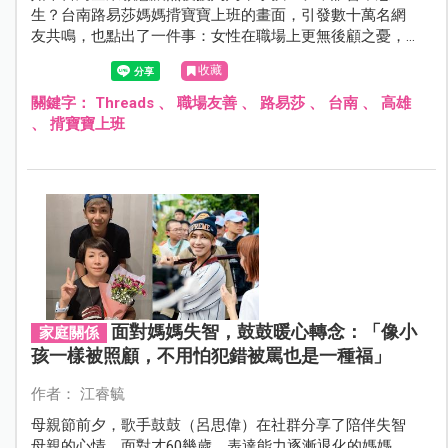
生？台南路易莎媽媽揹寶寶上班的畫面，引發數十萬名網
友共鳴，也點出了一件事：女性在職場上更無後顧之憂，
才是提升生育率的主要關鍵之一。
收藏
關鍵字：
Threads
、
職場友善
、
路易莎
、
台南
、
高雄
、
揹寶寶上班
面對媽媽失智，鼓鼓暖心轉念：「像小
家庭關係
孩一樣被照顧，不用怕犯錯被罵也是一種福」
作者： 江睿毓
母親節前夕，歌手鼓鼓（呂思偉）在社群分享了陪伴失智
母親的心情。面對才60幾歲、表達能力逐漸退化的媽媽，