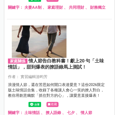
關鍵字：
夫妻AA制
、
家庭理財
、
共同理財
、
財務獨立
情人節告白教科書！獻上20 句「土味
家庭關係
情話」，甜到爆表的撩語錄馬上測試！
作者： 實習編輯游昀芳
浪漫情人節，還在苦思如何開口表達愛意？這份2026限定
版土味情話合集，收錄了各種讓人會心一笑的撩人對白，
教你用創意幽默「抓住對方的心」，讓愛意直接爆表！
收藏
關鍵字：
土味情話
、
撩人語錄
、
七夕
、
情人節