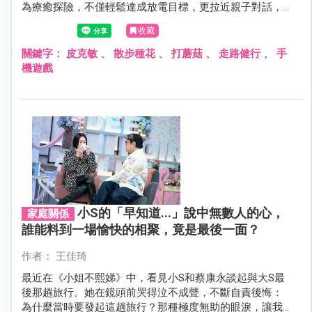
為療癒探險，不僅輕鬆達成放電目標，更拉近親子對話，
讓平凡的步行路徑，從此充滿驚喜與笑聲！
收藏
關鍵字：
皮克敏
、
散步種花
、
打蘑菇
、
走路健行
、
手
機遊戲
小S的「早知道...」說中無數人的心，
家庭關係
誰能料到一場愉快的相聚，竟是最後一面？
作者： 王佳琦
最近在《小姐不熙娣》中，看見小S和蔡康永談起與大S最
後那趟旅行。她在鏡頭前哭得泣不成聲，不斷自責後悔：
為什麼當時要發起這趟旅行？那種極度無助的眼淚，讓我