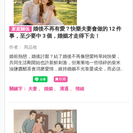
婚後不再有愛？快樂夫妻會做的 12 件
家庭關係
事，至少要中 3 個，婚姻才走得下去！
作者： 周品攸
婚前熱戀，婚後討厭？結了婚後不再像戀愛時單純快樂，
共同生活剛開始也許新鮮刺激，但漸漸地一些瑣碎的柴米
油鹽醬醋茶會消磨愛情，維持婚姻不光靠愛成全，而必須
學會接納與包容，適時地在平淡的生活中加點料，才有辦
收藏
法共度下半輩子。
關鍵字：
夫妻
、
婚姻
、
溝通
、
情緒