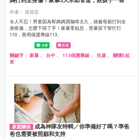
媽打到全身傷！家暴5大求助管道，救孩子一命
作者： 游資芸
令人不忍！男童因為幫媽媽買咖啡太久，就被母親打到全
身瘀傷，怎麼下得了手！家暴零姑息，受暴當下幫忙打
110，善用保護專線113。
收藏
關鍵字：
家暴
、
台中
、
113保護專線
、
兒虐
、
關懷E起
來
成為神隊友特輯／你準備好了嗎？準爸
家庭關係
爸也需要被照顧和支持