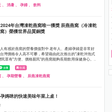
天
、
消暑
、
孕婦
、
飲料
2024年台灣凍乾燕窩唯一獲獎 辰燕燕窩（冷凍乾
燕窩）榮獲世界品質銅獎
人有感於燕窩的營養價值對中.老年人、產婦孕婦是非常好
台灣價格令人高不可攀，希望藉由此次推出的‘’凍乾沖泡式
台灣民眾有‘’方便、價格親民‘’的燕窩能夠長期飲用保健身心。辰
乾燕窩營養價值跟鮮燉燕窩相差無己，更經歐盟檢驗通過，高
收藏
可以讓消費者安心食用。
窩
、
孕期營養
、
辰燕凍乾燕窩
孕媽咪的快速美味年菜上桌！
屏