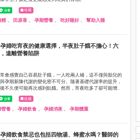
收藏
雞精
、
田原香
、
孕期營養
、
吃好睡好
、
幫助入睡
孕婦吃宵夜的健康選擇，半夜肚子餓不擔心！六
知，遠離營養陷阱
常常會感覺自己容易肚子餓，一人吃兩人補，這不僅與胎兒的
還與孕期新陳代謝的變化密不可分。隨著基礎代謝率的提升，
食後不久便可能再次感到飢餓。然而，宵夜吃多了卻可能增加
帶來妊娠高血壓、糖尿病等風險。如何在滿足口腹之慾的同時
收藏
？聽聽營養師怎麼建議！
婦營養
、
孕婦飲食
、
孕婦消夜
、
孕期體重
孕婦飲食禁忌也包括四物湯、蜂蜜水嗎？醫師的