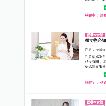
關鍵字：
滴
營養&食譜
種食物必
作者： editor
許多孕媽咪
成長有關，
孕媽咪在進
體重，甚至
兼顧健康呢
關鍵字：
孕
營養&食譜