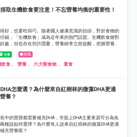
採取生機飲食要注意！不忘營養均衡的重要性！
吃得好，也要吃得巧。隨著國人健康意識的抬頭，對於食物的
越仔細，「生機飲食」成為近年來的熱門話題。生機飲食雖對
項好處，但也存在些許隱憂，營養師李立慈提醒，把握營養均
才能讓生機飲食發揮最大功效。
收藏
機飲食
、
營養
、
六大類食物
、
素食
DHA怎麼選？為什麼來自紅樹林的微藻DHA更適
充營養？
長中的寶寶都需要補充DHA，市面上DHA主要來源可分為魚
兩種該如何選擇？為什麼有人說來自紅樹林的微藻DHA更適
寶補充營養呢？