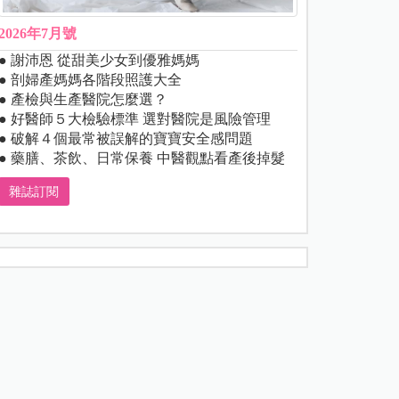
2026年7月號
● 謝沛恩 從甜美少女到優雅媽媽
● 剖婦產媽媽各階段照護大全
● 產檢與生產醫院怎麼選？
● 好醫師５大檢驗標準 選對醫院是風險管理
● 破解４個最常被誤解的寶寶安全感問題
● 藥膳、茶飲、日常保養 中醫觀點看產後掉髮
雜誌訂閱