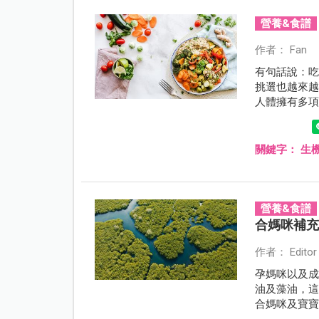
營養&食譜
作者： Fan
有句話說：
挑選也越來
人體擁有多
衡之原則，
關鍵字：
生
營養&食譜
合媽咪補
作者： Editor
孕媽咪以及成
油及藻油，這
合媽咪及寶