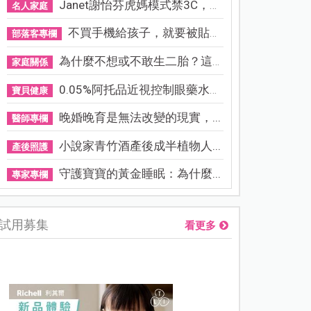
Janet謝怡芬虎媽模式禁3C，看...
名人家庭
不買手機給孩子，就要被貼「...
部落客專欄
為什麼不想或不敢生二胎？這8...
家庭關係
0.05%阿托品近視控制眼藥水納...
寶貝健康
晚婚晚育是無法改變的現實，...
醫師專欄
小說家青竹酒產後成半植物人...
產後照護
守護寶寶的黃金睡眠：為什麼...
專家專欄
試用募集
看更多