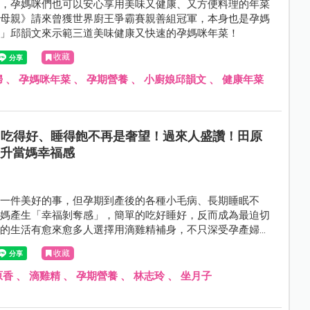
近，孕媽咪們也可以安心享用美味又健康、又方便料理的年菜
與母親》請來曾獲世界廚王爭霸賽親善組冠軍，本身也是孕媽
娘」邱韻文來示範三道美味健康又快速的孕媽咪年菜！
收藏
婦
、
孕媽咪年菜
、
孕期營養
、
小廚娘邱韻文
、
健康年菜
吃得好、睡得飽不再是奢望！過來人盛讚！田原
提升當媽幸福感
是一件美好的事，但孕期到產後的各種小毛病、長期睡眠不
媽媽產生「幸福剝奪感」，簡單的吃好睡好，反而成為最迫切
碌的生活有愈來愈多人選擇用滴雞精補身，不只深受孕產婦、
就連女神林志玲也是忠實愛用者。滴雞精領導品牌──田原
收藏
眾媽咪們實測後愛不釋手，盛讚：「讓我不擔心補充營養會有
連晚上也很好睡，不再半夜醒來」、「讓我照顧寶貝更加有體
原香
、
滴雞精
、
孕期營養
、
林志玲
、
坐月子