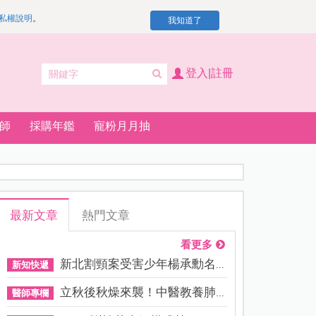
私權說明
。
我知道了
登入|註冊
師
採購年鑑
寵粉月月抽
最新文章
熱門文章
看更多
新北割頸案受害少年楊承勳名...
新知快遞
立秋後秋燥來襲！中醫教養肺...
醫師專欄