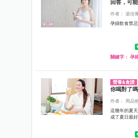
回答，可
作者： 湯佳
孕婦飲食禁
關鍵字：
孕
營養&食譜
你喝對了
作者： 周品
這幾年的夏
成了夏日最