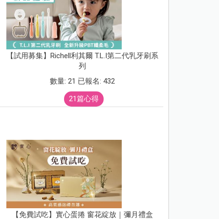
【試用募集】Richell利其爾 T.L.I第二代乳牙刷系
列
數量: 21 已報名: 432
21篇心得
【免費試吃】實心蛋捲 窗花綻放｜彌月禮盒