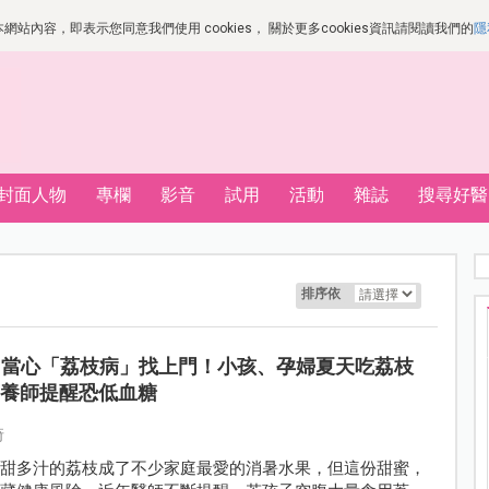
站內容，即表示您同意我們使用 cookies， 關於更多cookies資訊請閱讀我們的
隱
封面人物
專欄
影音
試用
活動
雜誌
搜尋好醫
排序依
當心「荔枝病」找上門！小孩、孕婦夏天吃荔枝
營養師提醒恐低血糖
琦
香甜多汁的荔枝成了不少家庭最愛的消暑水果，但這份甜蜜，