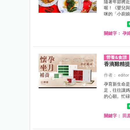
隨著年節將
喔！《嬰兒
咪的「小廚
關鍵字：
孕
營養&食譜
香滴雞精
作者： editor
孕育新生命
足，往往讓
的心願。忙
長輩的青睞，
香，讓一票
負擔」、「
關鍵字：
田
力」。