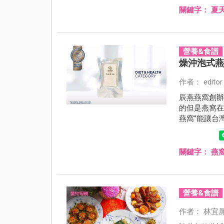
關鍵字：
夏
營養&食譜
燥沖泡式
作者： editor
辰燕燕窩創辦
的但是燕窩在
燕窩‘’能讓
燕生產的凍
品質的燕窩
關鍵字：
燕
營養&食譜
作者： 林宜