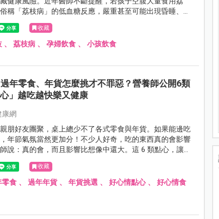
暗藏健康風險。近年醫師不斷提醒，若孩子空腹大量食用荔
發俗稱「荔枝病」的低血糖反應，嚴重甚至可能出現昏睡、抽
狀。此外，荔枝屬於高糖分、性偏溫熱的水果，孕婦、糖尿病
收藏
質燥熱的人，如果一次吃太多，也容易出現血糖波動、嘴破、
上火」情況。
枝
、
荔枝病
、
孕婦飲食
、
小孩飲食
過年零食、年貨怎麼挑才不罪惡？營養師公開6類
點心」越吃越快樂又健康
健康網
，親朋好友團聚，桌上總少不了各式零食與年貨。如果能邊吃
好，年節氣氛當然更加分！不少人好奇，吃的東西真的會影響
師說：真的會，而且影響比想像中還大。這 6 類點心，讓
開心也顧健康。
收藏
年零食
、
過年年貨
、
年貨挑選
、
好心情點心
、
好心情食