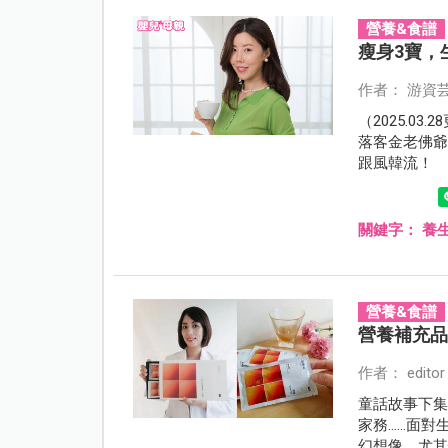
營養&食譜
瘦身3寶，
作者： 游資
（2025.0
落客金老佛
跟風韓流！
關鍵字：
養
營養&食譜
營養補充
作者： editor
童話故事下
家務……面對
幻想像，尤