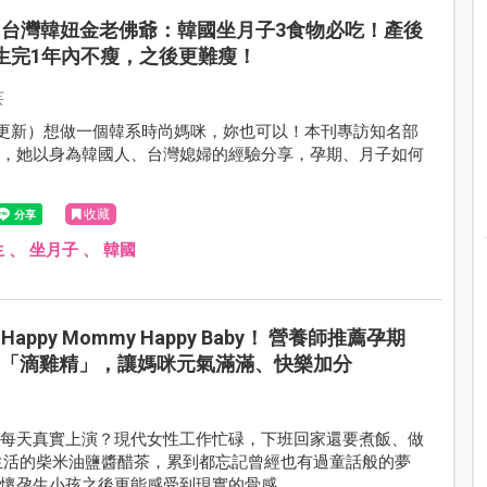
台灣韓妞金老佛爺：韓國坐月子3食物必吃！產後
生完1年內不瘦，之後更難瘦！
芸
3.28更新）想做一個韓系時尚媽咪，妳也可以！本刊專訪知名部
爺，她以身為韓國人、台灣媳婦的經驗分享，孕期、月子如何
收藏
生
、
坐月子
、
韓國
Happy Mommy Happy Baby！ 營養師推薦孕期
品「滴雞精」，讓媽咪元氣滿滿、快樂加分
集每天真實上演？現代女性工作忙碌，下班回家還要煮飯、做
生活的柴米油鹽醬醋茶，累到都忘記曾經也有過童話般的夢
其懷孕生小孩之後更能感受到現實的骨感。