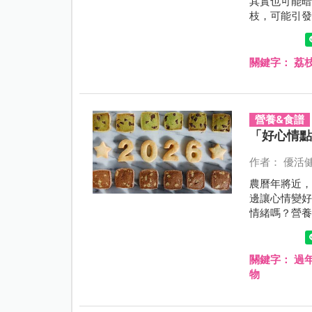
其實也可能
枝，可能引
搐等危險症
患者以及體
喉嚨痛等「
關鍵字：
荔
營養&食譜
「好心情
作者： 優活
農曆年將近
邊讓心情變
情緒嗎？營養
你過年吃得
關鍵字：
過
物