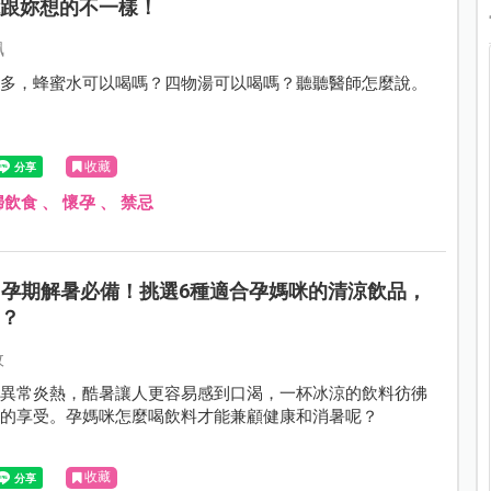
能跟妳想的不一樣！
珮
忌多，蜂蜜水可以喝嗎？四物湯可以喝嗎？聽聽醫師怎麼說。
收藏
婦飲食
、
懷孕
、
禁忌
孕期解暑必備！挑選6種適合孕媽咪的清涼飲品，
嗎？
攸
天異常炎熱，酷暑讓人更容易感到口渴，一杯冰涼的飲料彷彿
好的享受。孕媽咪怎麼喝飲料才能兼顧健康和消暑呢？
收藏