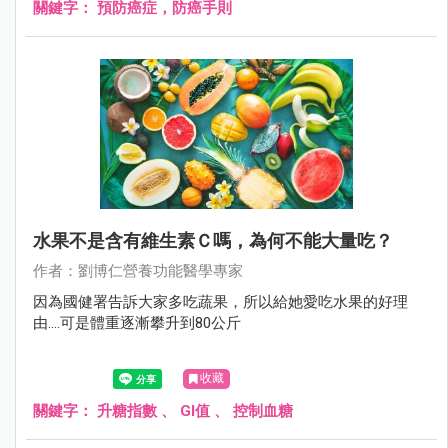
關鍵字：
預防癌症，防癌手則
水果不是含有維生素Ｃ嗎，為何不能大量吃？
作者：劉博仁營養功能醫學專家
因為國健署告訴大家多吃蔬果，所以給她愛吃水果的好理
由....可是體重逐漸攀升到80公斤
收藏
關鍵字：
升糖指數
、
GI值
、
控制血糖