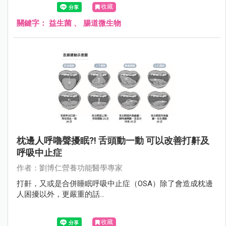
收藏
關鍵字：
益生菌
、
腸道微生物
枕邊人呼嚕聲擾眠?! 舌頭動一動 可以改善打鼾及
呼吸中止症
作者：劉博仁營養功能醫學專家
打鼾，又或是合併睡眠呼吸中止症（OSA）除了會造成枕邊
人困擾以外，更嚴重的話...
收藏