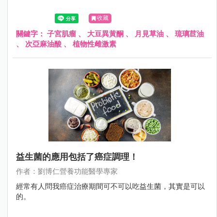
收藏
關鍵字：
子宮肌瘤
、
大豆異黃酮
、
月見草油
、
琉璃苣油
、
次亞麻油酸
、
植物性雌激素
益生菌的應用包括了癌症調理！
作者：劉博仁營養功能醫學專家
經常有人問我癌症治療期間可不可以吃益生菌，其實是可以
的。