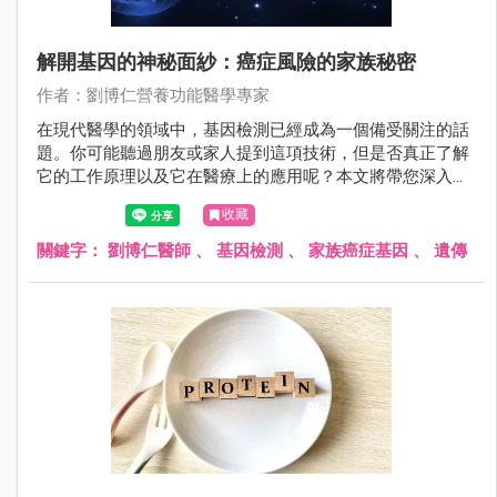
解開基因的神秘面紗：癌症風險的家族秘密
作者：劉博仁營養功能醫學專家
在現代醫學的領域中，基因檢測已經成為一個備受關注的話
題。你可能聽過朋友或家人提到這項技術，但是否真正了解
它的工作原理以及它在醫療上的應用呢？本文將帶您深入探
索基因檢測的世界，尤其是在癌症預防和風險評估方面的應
收藏
用。無論您是一名關心自身健康的讀者，還是對基因科學感
到好奇的人，我們將簡單易懂地解釋這一複雜主題，幫助您
關鍵字：
劉博仁醫師
、
基因檢測
、
家族癌症基因
、
遺傳
更深入地了解自己的遺傳風險，以及如何在生活中采取積極
的措施，讓癌症遠離您。現在，讓我們一起揭開基因的神秘
面紗，探索家族癌症遺傳基因的秘密。