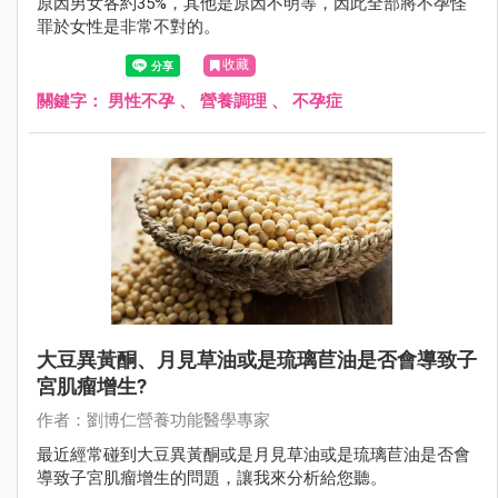
原因男女各約35%，其他是原因不明等，因此全部將不孕怪
罪於女性是非常不對的。
收藏
關鍵字：
男性不孕
、
營養調理
、
不孕症
大豆異黃酮、月見草油或是琉璃苣油是否會導致子
宮肌瘤增生?
作者：劉博仁營養功能醫學專家
最近經常碰到大豆異黃酮或是月見草油或是琉璃苣油是否會
導致子宮肌瘤增生的問題，讓我來分析給您聽。