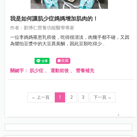
我是如何讓肌少症媽媽增加肌肉的！
作者：劉博仁營養功能醫學專家
一位李媽媽罹患乳癌後，吃得很清淡，肉幾乎都不碰，又因
為懼怕豆漿中的大豆異黃酮，因此豆類吃得少...
收藏
關鍵字：
肌少症
、
運動前後
、
營養補充
←
上一頁
1
2
3
下一頁
→
;