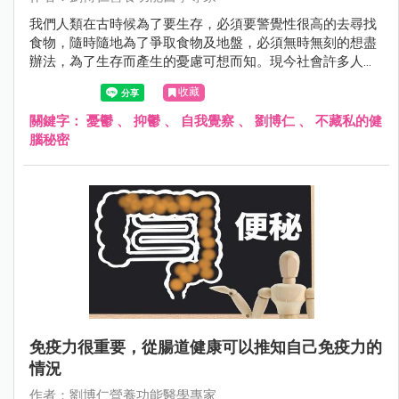
我們人類在古時候為了要生存，必須要警覺性很高的去尋找
食物，隨時隨地為了爭取食物及地盤，必須無時無刻的想盡
辦法，為了生存而產生的憂慮可想而知。現今社會許多人可
能在衣食無缺的情況之下，仍然充滿了憂慮，憂慮可能發生
收藏
的事情，也憂慮不可能發生的事情。
關鍵字：
憂鬱
、
抑鬱
、
自我覺察
、
劉博仁
、
不藏私的健
腦秘密
免疫力很重要，從腸道健康可以推知自己免疫力的
情況
作者：劉博仁營養功能醫學專家