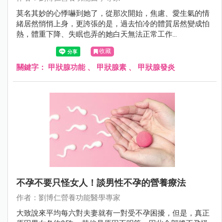
莫名其妙的心悸嚇到她了，從那次開始，焦慮、愛生氣的情
緒居然悄悄上身，更誇張的是，過去怕冷的體質居然變成怕
熱，體重下降、失眠也弄的她白天無法正常工作...
收藏
關鍵字：
甲狀腺功能
、
甲狀腺素
、
甲狀腺發炎
不孕不要只怪女人！談男性不孕的營養療法
作者：劉博仁營養功能醫學專家
大致說來平均每六對夫妻就有一對受不孕困擾，但是，真正