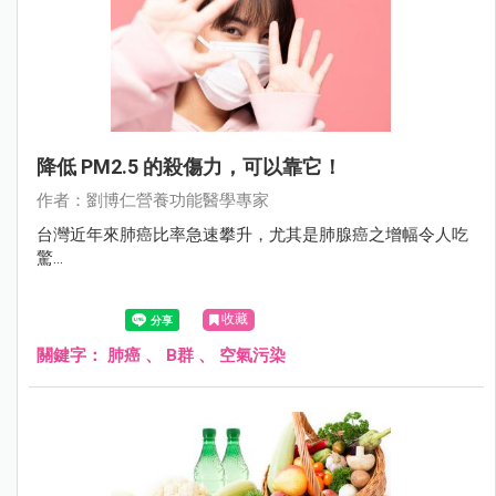
降低 PM2.5 的殺傷力，可以靠它！
作者：劉博仁營養功能醫學專家
台灣近年來肺癌比率急速攀升，尤其是肺腺癌之增幅令人吃
驚...
收藏
關鍵字：
肺癌
、
B群
、
空氣污染