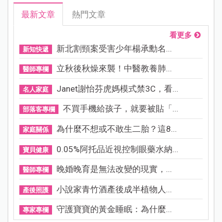
最新文章
熱門文章
看更多
新北割頸案受害少年楊承勳名...
新知快遞
立秋後秋燥來襲！中醫教養肺...
醫師專欄
Janet謝怡芬虎媽模式禁3C，看...
名人家庭
不買手機給孩子，就要被貼「...
部落客專欄
為什麼不想或不敢生二胎？這8...
家庭關係
0.05%阿托品近視控制眼藥水納...
寶貝健康
晚婚晚育是無法改變的現實，...
醫師專欄
小說家青竹酒產後成半植物人...
產後照護
守護寶寶的黃金睡眠：為什麼...
專家專欄