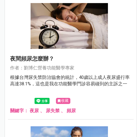
夜間頻尿怎麼辦？
作者：劉博仁營養功能醫學專家
根據台灣尿失禁防治協會的統計，40歲以上成人夜尿盛行率
高達38.1%，這也是我在功能醫學門診容易碰到的主訴之一
收藏
關鍵字：
夜尿
、
尿失禁
、
頻尿