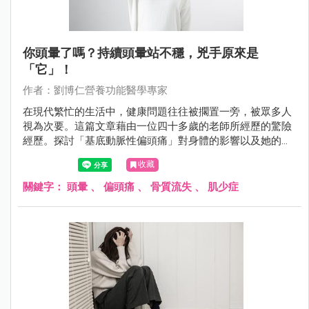
你頭暈了嗎？持續頭暈站不穩，兇手原來是
「它」！
作者：劉博仁營養功能醫學專家
在現代繁忙的生活中，健康問題往往被擱置一旁，被眾多人
視為次要。這篇文章藉由一位四十多歲的老師所經歷的驚險
經歷。探討「基底動脈性偏頭痛」對身體的影響以及她的營
養調理方案。透過她的經歷，我們將了解營養不良對健康的
收藏
嚴重影響，忙於奔波於工作和學術成就之間，但更重要的是
要明白，關注自己的身體狀況絕對不可忽視。透過鄭老師的
關鍵字：
頭暈
、
偏頭痛
、
骨質流失
、
肌少症
例子，意識到健康與生活平衡之間的密切關係，提醒有頭暈
症狀困擾的人，別忘了尋求醫師的幫助，因為背後可能藏著
更深層的健康問題。