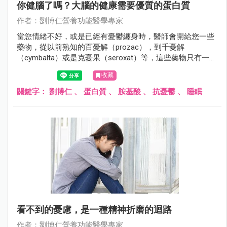
你健腦了嗎？大腦的健康需要優質的蛋白質
作者：劉博仁營養功能醫學專家
當您情緒不好，或是已經有憂鬱纏身時，醫師會開給您一些
藥物，從以前熟知的百憂解（prozac），到千憂解
（cymbalta）或是克憂果（seroxat）等，這些藥物只有一個
目的，就是增加腦內的血清素，來幫助您有好心情。
收藏
關鍵字：
劉博仁
、
蛋白質
、
胺基酸
、
抗憂鬱
、
睡眠
看不到的憂慮，是一種精神折磨的迴路
作者：劉博仁營養功能醫學專家