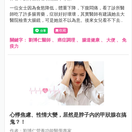
一位女士因為食慾降低，體重下降，下腹悶痛，看了診所醫
師吃了許多腸胃藥，症狀好好壞壞，其實醫師有建議她去大
醫院檢查大腸鏡，可是她並不以為意。後來女兒看不下去，
督促她去醫院照大腸鏡，赫然發現已經是大腸癌第四期，其
收藏
實她在一個月前曾看過大便顏色有些暗紅，但不以為意，如
果她一發現便便顏色異樣，立即就醫，結果絕對不會這麼嚴
關鍵字：
劉博仁醫師
、
癌症調理
、
腸道健康
、
大便
、
免
重的。
疫力
心悸焦慮、性情大變，居然是脖子內的甲狀腺在搞
鬼？！
作者：劉博仁營養功能醫學專家