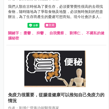
我們人類在古時候為了要生存，必須要警覺性很高的去尋找
食物，隨時隨地為了爭取食物及地盤，必須無時無刻的想盡
辦法，為了生存而產生的憂慮可想而知。現今社會許多人可
能在衣食無缺的情況之下，仍然充滿了憂慮，憂慮可能發生
收藏
的事情，也憂慮不可能發生的事情。
關鍵字：
憂鬱
、
抑鬱
、
自我覺察
、
劉博仁
、
不藏私的健
腦秘密
免疫力很重要，從腸道健康可以推知自己免疫力的
情況
作者：劉博仁營養功能醫學專家