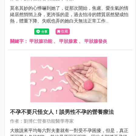
莫名其妙的心悸嚇到她了，從那次開始，焦慮、愛生氣的情
緒居然悄悄上身，更誇張的是，過去怕冷的體質居然變成怕
熱，體重下降、失眠也弄的她白天無法正常工作...
收藏
關鍵字：
甲狀腺功能
、
甲狀腺素
、
甲狀腺發炎
不孕不要只怪女人！談男性不孕的營養療法
作者：劉博仁營養功能醫學專家
大致說來平均每六對夫妻就有一對受不孕困擾，但是，真正