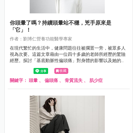
你頭暈了嗎？持續頭暈站不穩，兇手原來是
「它」！
作者：劉博仁營養功能醫學專家
在現代繁忙的生活中，健康問題往往被擱置一旁，被眾多人
視為次要。這篇文章藉由一位四十多歲的老師所經歷的驚險
經歷。探討「基底動脈性偏頭痛」對身體的影響以及她的營
養調理方案。透過她的經歷，我們將了解營養不良對健康的
收藏
嚴重影響，忙於奔波於工作和學術成就之間，但更重要的是
要明白，關注自己的身體狀況絕對不可忽視。透過鄭老師的
關鍵字：
頭暈
、
偏頭痛
、
骨質流失
、
肌少症
例子，意識到健康與生活平衡之間的密切關係，提醒有頭暈
症狀困擾的人，別忘了尋求醫師的幫助，因為背後可能藏著
更深層的健康問題。