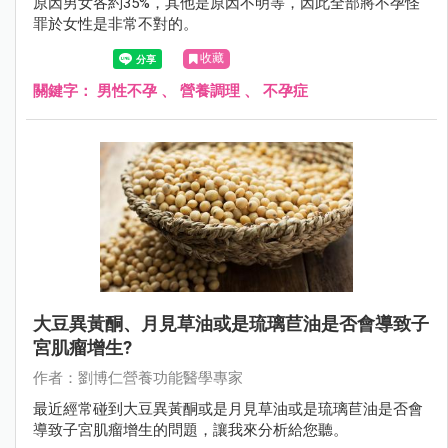
原因男女各約35%，其他是原因不明等，因此全部將不孕怪
罪於女性是非常不對的。
收藏
關鍵字：
男性不孕
、
營養調理
、
不孕症
大豆異黃酮、月見草油或是琉璃苣油是否會導致子
宮肌瘤增生?
作者：劉博仁營養功能醫學專家
最近經常碰到大豆異黃酮或是月見草油或是琉璃苣油是否會
導致子宮肌瘤增生的問題，讓我來分析給您聽。