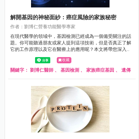
解開基因的神秘面紗：癌症風險的家族秘密
作者：劉博仁營養功能醫學專家
在現代醫學的領域中，基因檢測已經成為一個備受關注的話
題。你可能聽過朋友或家人提到這項技術，但是否真正了解
它的工作原理以及它在醫療上的應用呢？本文將帶您深入探
索基因檢測的世界，尤其是在癌症預防和風險評估方面的應
收藏
用。無論您是一名關心自身健康的讀者，還是對基因科學感
到好奇的人，我們將簡單易懂地解釋這一複雜主題，幫助您
關鍵字：
劉博仁醫師
、
基因檢測
、
家族癌症基因
、
遺傳
更深入地了解自己的遺傳風險，以及如何在生活中采取積極
的措施，讓癌症遠離您。現在，讓我們一起揭開基因的神秘
面紗，探索家族癌症遺傳基因的秘密。