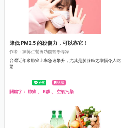
降低 PM2.5 的殺傷力，可以靠它！
作者：劉博仁營養功能醫學專家
台灣近年來肺癌比率急速攀升，尤其是肺腺癌之增幅令人吃
驚...
收藏
關鍵字：
肺癌
、
B群
、
空氣污染