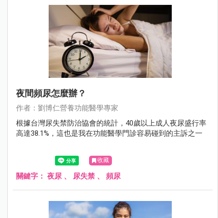
夜間頻尿怎麼辦？
作者：劉博仁營養功能醫學專家
根據台灣尿失禁防治協會的統計，40歲以上成人夜尿盛行率
高達38.1%，這也是我在功能醫學門診容易碰到的主訴之一
收藏
關鍵字：
夜尿
、
尿失禁
、
頻尿