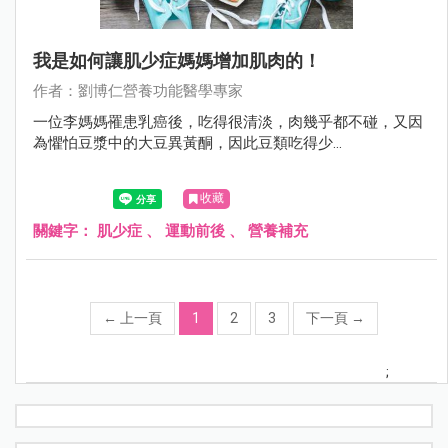
我是如何讓肌少症媽媽增加肌肉的！
作者：劉博仁營養功能醫學專家
一位李媽媽罹患乳癌後，吃得很清淡，肉幾乎都不碰，又因
為懼怕豆漿中的大豆異黃酮，因此豆類吃得少...
收藏
關鍵字：
肌少症
、
運動前後
、
營養補充
←
上一頁
1
2
3
下一頁
→
;