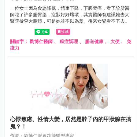
一位女士因為食慾降低，體重下降，下腹悶痛，看了診所醫
師吃了許多腸胃藥，症狀好好壞壞，其實醫師有建議她去大
醫院檢查大腸鏡，可是她並不以為意。後來女兒看不下去，
督促她去醫院照大腸鏡，赫然發現已經是大腸癌第四期，其
收藏
實她在一個月前曾看過大便顏色有些暗紅，但不以為意，如
果她一發現便便顏色異樣，立即就醫，結果絕對不會這麼嚴
關鍵字：
劉博仁醫師
、
癌症調理
、
腸道健康
、
大便
、
免
重的。
疫力
心悸焦慮、性情大變，居然是脖子內的甲狀腺在搞
鬼？！
作者：劉博仁營養功能醫學專家