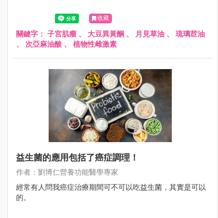
收藏
關鍵字：
子宮肌瘤
、
大豆異黃酮
、
月見草油
、
琉璃苣油
、
次亞麻油酸
、
植物性雌激素
益生菌的應用包括了癌症調理！
作者：劉博仁營養功能醫學專家
經常有人問我癌症治療期間可不可以吃益生菌，其實是可以
的。