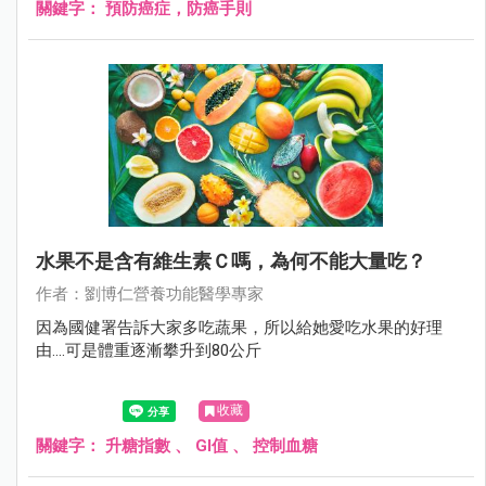
關鍵字：
預防癌症，防癌手則
水果不是含有維生素Ｃ嗎，為何不能大量吃？
作者：劉博仁營養功能醫學專家
因為國健署告訴大家多吃蔬果，所以給她愛吃水果的好理
由....可是體重逐漸攀升到80公斤
收藏
關鍵字：
升糖指數
、
GI值
、
控制血糖