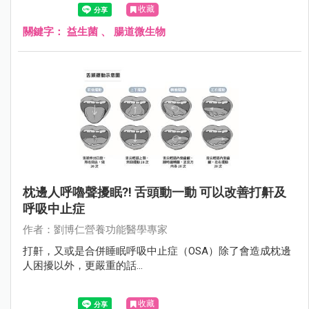
收藏
關鍵字：
益生菌
、
腸道微生物
枕邊人呼嚕聲擾眠?! 舌頭動一動 可以改善打鼾及
呼吸中止症
作者：劉博仁營養功能醫學專家
打鼾，又或是合併睡眠呼吸中止症（OSA）除了會造成枕邊
人困擾以外，更嚴重的話...
收藏