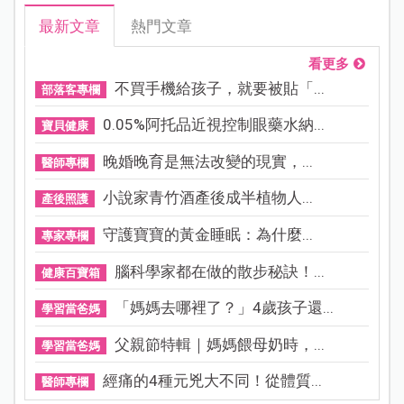
最新文章
熱門文章
看更多
不買手機給孩子，就要被貼「...
部落客專欄
0.05%阿托品近視控制眼藥水納...
寶貝健康
晚婚晚育是無法改變的現實，...
醫師專欄
小說家青竹酒產後成半植物人...
產後照護
守護寶寶的黃金睡眠：為什麼...
專家專欄
腦科學家都在做的散步秘訣！...
健康百寶箱
「媽媽去哪裡了？」4歲孩子還...
學習當爸媽
父親節特輯｜媽媽餵母奶時，...
學習當爸媽
經痛的4種元兇大不同！從體質...
醫師專欄