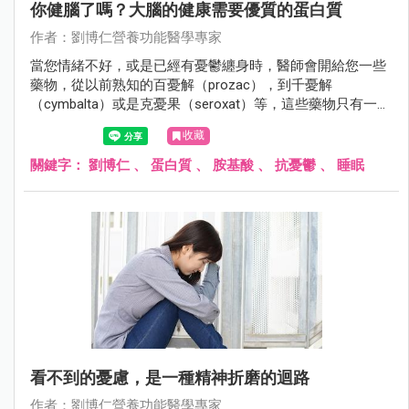
你健腦了嗎？大腦的健康需要優質的蛋白質
作者：劉博仁營養功能醫學專家
當您情緒不好，或是已經有憂鬱纏身時，醫師會開給您一些
藥物，從以前熟知的百憂解（prozac），到千憂解
（cymbalta）或是克憂果（seroxat）等，這些藥物只有一個
目的，就是增加腦內的血清素，來幫助您有好心情。
收藏
關鍵字：
劉博仁
、
蛋白質
、
胺基酸
、
抗憂鬱
、
睡眠
看不到的憂慮，是一種精神折磨的迴路
作者：劉博仁營養功能醫學專家