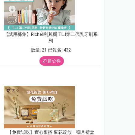
【試用募集】Richell利其爾 T.L.I第二代乳牙刷系
列
數量: 21 已報名: 432
21篇心得
【免費試吃】實心蛋捲 窗花綻放｜彌月禮盒