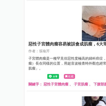
惡性子宮體肉瘤容易被誤會成肌瘤，6大
作者：張瑜芹
子宮體肉瘤是一種罕見但惡性度極高的婦科癌症
瘤）長在同樣的位置，用超音波檢查時外觀也經
肌瘤」。
收藏
關鍵字：
惡性子宮體肉瘤
、
子宮肌瘤
、
下腹部