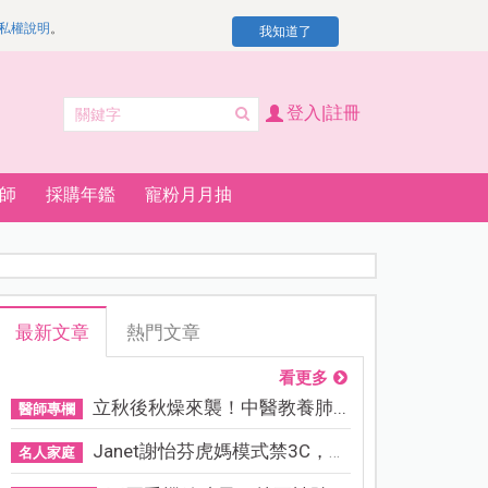
私權說明
。
我知道了
登入|註冊
師
採購年鑑
寵粉月月抽
最新文章
熱門文章
看更多
立秋後秋燥來襲！中醫教養肺...
醫師專欄
Janet謝怡芬虎媽模式禁3C，看...
名人家庭