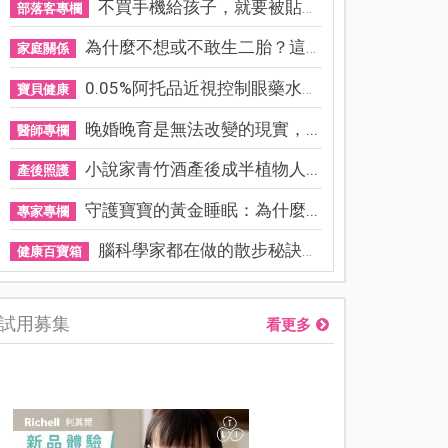
不買手機給孩子，就要被貼「...
部落客專欄
為什麼不想或不敢生二胎？這8...
家庭關係
0.05%阿托品近視控制眼藥水納...
寶貝健康
晚婚晚育是無法改變的現實，...
醫師專欄
小說家青竹酒產後成半植物人...
產後照護
守護寶寶的黃金睡眠：為什麼...
專家專欄
腦科學家都在做的散步秘訣！...
健康百寶箱
試用募集
看更多