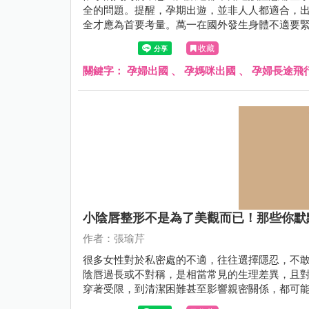
全的問題。提醒，孕期出遊，並非人人都適合，
全才應為首要考量。萬一在國外發生身體不適要
這篇文章由婦產科張瑜芹醫師，帶你一起來了解
收藏
關鍵字：
孕婦出國
、
孕媽咪出國
、
孕婦長途飛
小陰唇整形不是為了美觀而已！那些你默
作者：張瑜芹
很多女性對於私密處的不適，往往選擇隱忍，不
陰唇過長或不對稱，是相當常見的生理差異，且對
穿著受限，到清潔困難甚至影響親密關係，都可