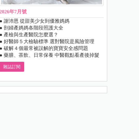
2026年7月號
● 謝沛恩 從甜美少女到優雅媽媽
● 剖婦產媽媽各階段照護大全
● 產檢與生產醫院怎麼選？
● 好醫師５大檢驗標準 選對醫院是風險管理
● 破解４個最常被誤解的寶寶安全感問題
● 藥膳、茶飲、日常保養 中醫觀點看產後掉髮
雜誌訂閱