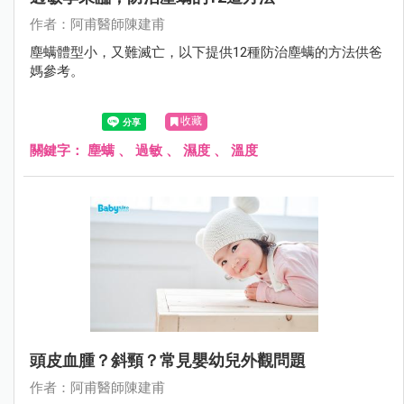
作者：阿甫醫師陳建甫
塵螨體型小，又難滅亡，以下提供12種防治塵螨的方法供爸
媽參考。
收藏
關鍵字：
塵螨
、
過敏
、
濕度
、
溫度
頭皮血腫？斜頸？常見嬰幼兒外觀問題
作者：阿甫醫師陳建甫