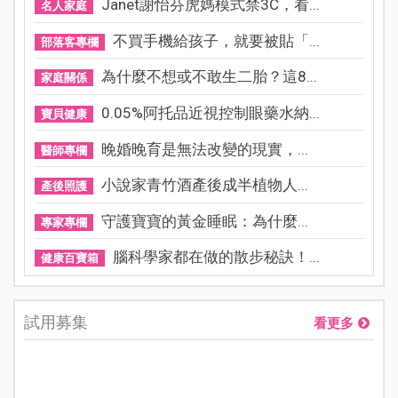
Janet謝怡芬虎媽模式禁3C，看...
名人家庭
不買手機給孩子，就要被貼「...
部落客專欄
為什麼不想或不敢生二胎？這8...
家庭關係
0.05%阿托品近視控制眼藥水納...
寶貝健康
晚婚晚育是無法改變的現實，...
醫師專欄
小說家青竹酒產後成半植物人...
產後照護
守護寶寶的黃金睡眠：為什麼...
專家專欄
腦科學家都在做的散步秘訣！...
健康百寶箱
試用募集
看更多