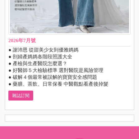
2026年7月號
● 謝沛恩 從甜美少女到優雅媽媽
● 剖婦產媽媽各階段照護大全
● 產檢與生產醫院怎麼選？
● 好醫師５大檢驗標準 選對醫院是風險管理
● 破解４個最常被誤解的寶寶安全感問題
● 藥膳、茶飲、日常保養 中醫觀點看產後掉髮
雜誌訂閱