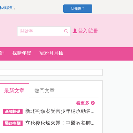
私權說明
。
我知道了
登入|註冊
師
採購年鑑
寵粉月月抽
最新文章
熱門文章
看更多
新北割頸案受害少年楊承勳名...
新知快遞
立秋後秋燥來襲！中醫教養肺...
醫師專欄