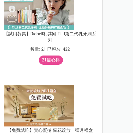
【試用募集】Richell利其爾 T.L.I第二代乳牙刷系
列
數量: 21 已報名: 432
21篇心得
【免費試吃】實心蛋捲 窗花綻放｜彌月禮盒