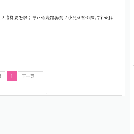
呢？這樣要怎麼引導正確走路姿勢？小兒科醫師陳治宇來解
頁
1
下一頁
→
;