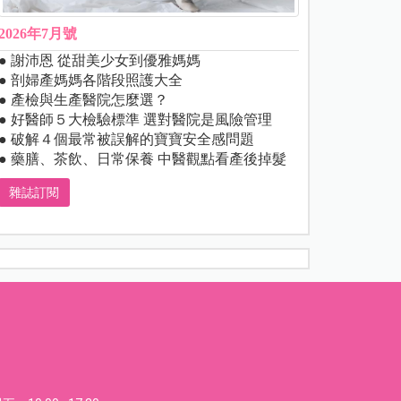
2026年7月號
● 謝沛恩 從甜美少女到優雅媽媽
● 剖婦產媽媽各階段照護大全
● 產檢與生產醫院怎麼選？
● 好醫師５大檢驗標準 選對醫院是風險管理
● 破解４個最常被誤解的寶寶安全感問題
● 藥膳、茶飲、日常保養 中醫觀點看產後掉髮
雜誌訂閱