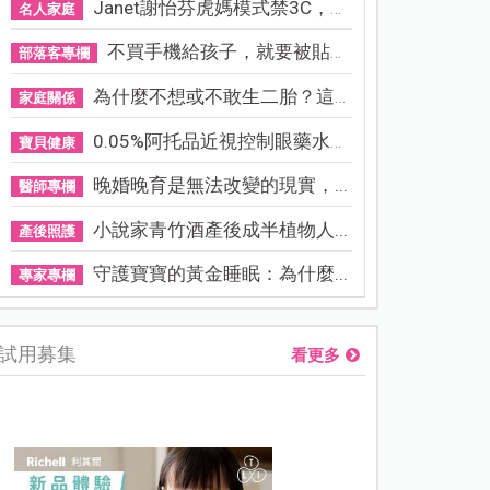
Janet謝怡芬虎媽模式禁3C，看...
名人家庭
不買手機給孩子，就要被貼「...
部落客專欄
為什麼不想或不敢生二胎？這8...
家庭關係
0.05%阿托品近視控制眼藥水納...
寶貝健康
晚婚晚育是無法改變的現實，...
醫師專欄
小說家青竹酒產後成半植物人...
產後照護
守護寶寶的黃金睡眠：為什麼...
專家專欄
試用募集
看更多