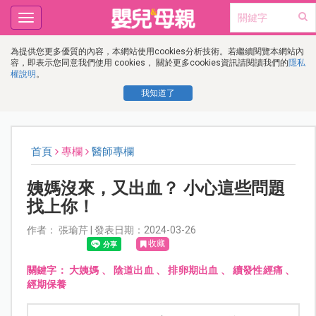
Toggle
navigation
為提供您更多優質的內容，本網站使用cookies分析技術。若繼續閱覽本網站內
容，即表示您同意我們使用 cookies， 關於更多cookies資訊請閱讀我們的
隱私
權說明
。
我知道了
首頁
專欄
醫師專欄
姨媽沒來，又出血？ 小心這些問題
找上你！
作者： 張瑜芹 | 發表日期：2024-03-26
收藏
關鍵字：
大姨媽
、
陰道出血
、
排卵期出血
、
續發性經痛
、
經期保養