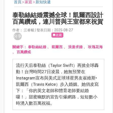
首頁
家庭
新知快遞
泰勒絲結婚震撼全球！凱爾西設計
百萬鑽戒，連川普與王室都來祝賀
作者： 江睿毓 | 發表日期：2025-08-27
收藏
分享
關鍵字：
泰勒絲結婚
、
凱爾西
、
浪漫求婚
、
玫瑰花海
、
百萬鑽戒
流行天后泰勒絲（Taylor Swift）再掀全球轟
動！台灣時間27日凌晨，她無預警在
Instagram宣布與美式足球球星男友崔維斯•
凱爾西（Travis Kelce）步入婚姻。她俏皮寫
下：「你的英文老師和體育老師要結婚
囉！」甜蜜幽默的宣告引爆網路，短短數小
時湧入數百萬祝福。