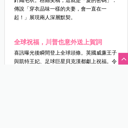
針織毛衣。粉絲笑稱，這就是「愛的密碼」：
傳說「穿衣品味一樣的夫妻，會一直在一
起！」展現兩人深層默契。
全球祝福，川普也意外送上賀詞
喜訊曝光後瞬間登上全球頭條。英國威廉王子
與凱特王妃、足球巨星貝克漢都獻上祝福。令
人意外的是，過去常批評泰勒絲的美國總統川
普，也難得釋出善意，稱凱爾西是「優秀的球
員與偉大的人」，並祝福兩人幸福。