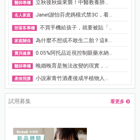
立秋後秋燥來襲！中醫教養肺...
醫師專欄
Janet謝怡芬虎媽模式禁3C，看...
名人家庭
不買手機給孩子，就要被貼「...
部落客專欄
為什麼不想或不敢生二胎？這8...
家庭關係
0.05%阿托品近視控制眼藥水納...
寶貝健康
晚婚晚育是無法改變的現實，...
醫師專欄
小說家青竹酒產後成半植物人...
產後照護
試用募集
看更多