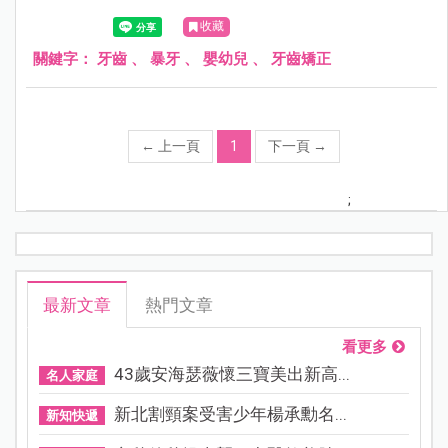
牙齒容易咬到上排牙床的牙肉，導致牙肉受傷、發炎。
收藏
關鍵字：
牙齒
、
暴牙
、
嬰幼兒
、
牙齒矯正
←
上一頁
1
下一頁
→
;
最新文章
熱門文章
看更多
43歲安海瑟薇懷三寶美出新高...
名人家庭
新北割頸案受害少年楊承勳名...
新知快遞