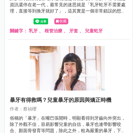
資訊還停在老一代，最常見的迷思就是「乳牙蛀牙不需要處
理，直接等到換牙就好了」，這其實是一個非常錯誤的想
法。
收藏
關鍵字：
乳牙
、
根管治療
、
牙套
、
兒童蛀牙
暴牙有得救嗎？兒童暴牙的原因與矯正時機
作者：蔡禎櫻
俗稱的「暴牙」在嘴巴張開時，明顯看得到牙齒向外突出，
除了外觀不佳，容易影響兒童的自信，暴牙也連帶影響咬
合、顏面骨發育等問題，除此之外，較為嚴重的暴牙，下排