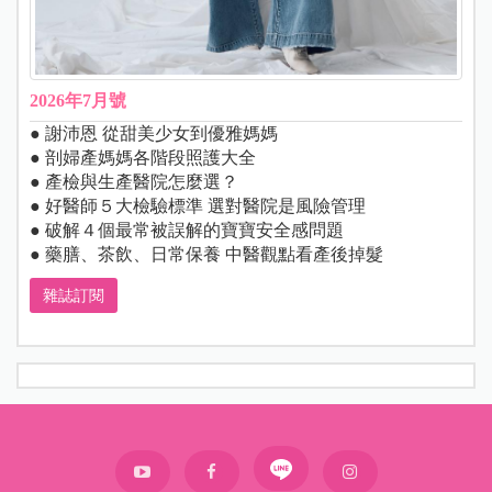
2026年7月號
● 謝沛恩 從甜美少女到優雅媽媽
● 剖婦產媽媽各階段照護大全
● 產檢與生產醫院怎麼選？
● 好醫師５大檢驗標準 選對醫院是風險管理
● 破解４個最常被誤解的寶寶安全感問題
● 藥膳、茶飲、日常保養 中醫觀點看產後掉髮
雜誌訂閱