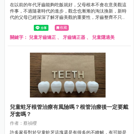
在以前的年代牙齒能夠吃飯就好，父母根本不會在意美觀這
件事，不過隨著時代的進步，觀念也漸漸的淘汰換新，新時
代的父母已經深深了解牙齒美觀的重要性，牙齒整齊不只是
外在因素，還牽扯到咬合、臉型、飲食甚至是呼吸與睡眠，
收藏
牙齒會亂掉的因素有百百種，今天大信牙醫的蔡禎櫻醫師會
為各位介紹兒童牙齒矯正的黃金時期！
關鍵字：
兒童牙齒矯正
、
牙齒矯正器
、
兒童隱適美
兒童蛀牙根管治療有風險嗎？根管治療後一定要戴
牙套嗎？
作者：蔡禎櫻
許多家長對於兒童蛀牙這塊還是有很多的不瞭解，有可能是