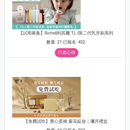
【試用募集】Richell利其爾 T.L.I第二代乳牙刷系列
數量: 21 已報名: 432
21篇心得
【免費試吃】實心蛋捲 窗花綻放｜彌月禮盒