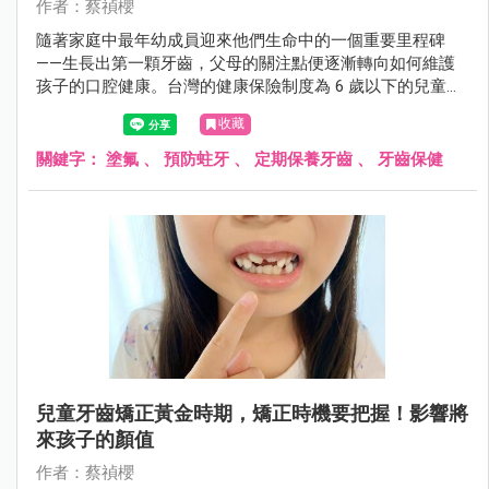
作者：蔡禎櫻
隨著家庭中最年幼成員迎來他們生命中的一個重要里程碑
——生長出第一顆牙齒，父母的關注點便逐漸轉向如何維護
孩子的口腔健康。台灣的健康保險制度為 6 歲以下的兒童提
供了一項寶貴的福利：每半年免費進行一次牙齒氟化處理，
收藏
以此來防護孩童的牙齒免受蛀牙之苦。然而，許多家長對於
這項服務是否必要，以及進行氟化處理的具體益處和可能的
關鍵字：
塗氟
、
預防蛀牙
、
定期保養牙齒
、
牙齒保健
風險，仍然存有疑慮。
兒童牙齒矯正黃金時期，矯正時機要把握！影響將
來孩子的顏值
作者：蔡禎櫻