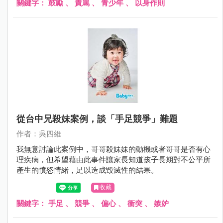
關鍵字：
鼓勵
、
責罵
、
青少年
、
以身作則
從台中兄殺妹案例，談「手足競爭」難題
作者：吳四維
我無意討論此案例中，哥哥殺妹妹的動機或者哥哥是否有心
理疾病，但希望藉由此事件讓家長知道孩子長期對不公平所
產生的憤怒情緒，足以造成毀滅性的結果。
收藏
關鍵字：
手足
、
競爭
、
偏心
、
衝突
、
嫉妒