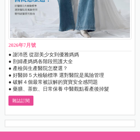
2026年7月號
● 謝沛恩 從甜美少女到優雅媽媽
● 剖婦產媽媽各階段照護大全
● 產檢與生產醫院怎麼選？
● 好醫師５大檢驗標準 選對醫院是風險管理
● 破解４個最常被誤解的寶寶安全感問題
● 藥膳、茶飲、日常保養 中醫觀點看產後掉髮
雜誌訂閱