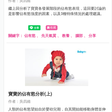
作者：吳四維
繼上回分析了寶寶各發展階段的佔有慾表現，這回要討論的
是影響佔有慾強度的因素，以及3種特殊情況的處理建議。
收藏
關鍵字：
佔有慾
、
先天氣質
、
教養
、
腦部
、
分享
寶寶的佔有慾分析(上)
作者：吳四維
人類的佔有慾望始自於嬰幼兒期，自其開始能移動身體並伸