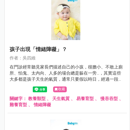
孩子出現「情緒障礙」？
作者：吳四維
在門診經常聽見家長們描述自己的小孩，很膽小、不敢上廁
所、怕鬼、太內向、人多的場合總是躲在一旁…，其實這些
大多都是孩子天生的氣質，通常只要假以時日，經過一段時
間的適應與鼓勵，多數孩子都能夠順利度過；但是在某些情
收藏
形下若孩子本身有疾病如過動症、自閉症與智能障礙，或家
庭的教養出了問題，可能導致小孩無法調適自己身體與心
關鍵字：
教養類型
、
天生氣質
、
易養育型
、
慢吞吞型
、
靈，而出現所謂的情緒障礙。
難養育型
、
情緒障礙