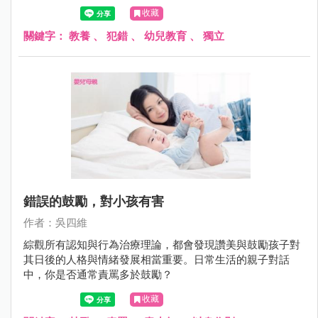
為合群的綿羊時，也因此出現適應上的困難。
收藏
關鍵字：
教養
、
犯錯
、
幼兒教育
、
獨立
錯誤的鼓勵，對小孩有害
作者：吳四維
綜觀所有認知與行為治療理論，都會發現讚美與鼓勵孩子對
其日後的人格與情緒發展相當重要。日常生活的親子對話
中，你是否通常責罵多於鼓勵？
收藏