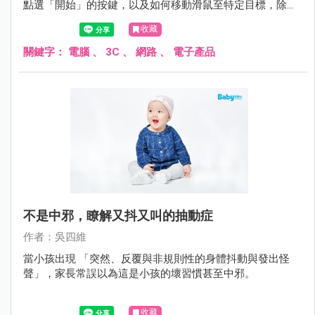
點選「開始」的按鍵，以及如何移動滑鼠至特定目標，除了
能增強小孩的語言理解能力外，對於小孩的手眼協調上也有
收藏
幫助，並藉此增進其認知能力如顏色、形狀與符號的認識。
關鍵字：
電腦
、
3C
、
網路
、
電子產品
不是中邪，瞭解又抖又叫的抽動症
作者：吳四維
當小孩出現 「突然、反覆與非規則性的身體抖動與發出怪
聲」，家長常誤以為這是小孩的壞習慣甚至中邪。
收藏