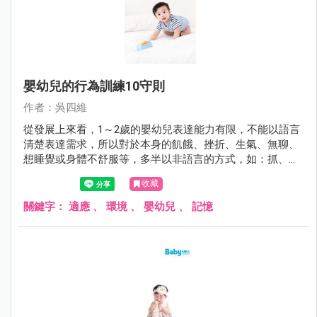
嬰幼兒的行為訓練10守則
作者：吳四維
從發展上來看，1～2歲的嬰幼兒表達能力有限，不能以語言
清楚表達需求，所以對於本身的飢餓、挫折、生氣、無聊、
想睡覺或身體不舒服等，多半以非語言的方式，如：抓、咬
或者打照顧者來吸引大人的注意以獲得滿足。許多的父母或
收藏
照顧者卻把這些行為當成是暴力行為的前哨戰，照顧者要試
著去解讀這些行為的背後意義，不要把這些動作當成沒有禮
關鍵字：
適應
、
環境
、
嬰幼兒
、
記憶
貌的反社會行為。