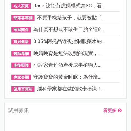
Janet謝怡芬虎媽模式禁3C，看...
名人家庭
不買手機給孩子，就要被貼「...
部落客專欄
為什麼不想或不敢生二胎？這8...
家庭關係
0.05%阿托品近視控制眼藥水納...
寶貝健康
晚婚晚育是無法改變的現實，...
醫師專欄
小說家青竹酒產後成半植物人...
產後照護
守護寶寶的黃金睡眠：為什麼...
專家專欄
腦科學家都在做的散步秘訣！...
健康百寶箱
試用募集
看更多