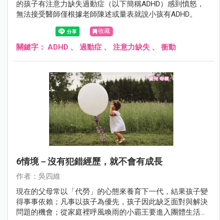
的孩子有注意力缺失過動症（以下簡稱ADHD）感到憤怒，
無法接受醫師僅根據老師陳述或量表就說小孩有ADHD。
收藏
關鍵字：
ADHD
、
過動症
、
注意力缺失
、
衝動
6情境－沒有犯錯經歷，就不會有成長
作者：吳四維
現在的父母常以「代勞」的心態來養育下一代，結果孩子變
得事事依賴；凡事以孩子為優先，孩子因此缺乏面對與解決
問題的機會；從家庭裡呼風喚雨的小霸王要進入團體生活成