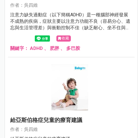
作者：吳四維
注意力缺失過動症（以下簡稱ADHD）是一種腦部神經發展
不成熟的疾病，症狀主要以注意力功能不良（容易分心、遺
忘與生活管理差）與衝動控制不佳（缺乏耐心、坐不住與控
制不住行為）來表現，若未經治療常嚴重且長期影響小孩未
收藏
來的學習成就、人際關係與人格發展。患者通常自學齡前就
開始現症狀，且有40％的患者症狀會持續到成人，儘早提供
關鍵字：
ADHD
、
肥胖
、
多巴胺
其療育與治療對ADHD小孩未來的發展相當重要。
給亞斯伯格症兒童的療育建議
作者：吳四維