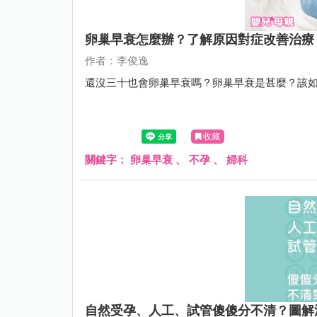
卵巢早衰怎麼辦？了解原因對症改善治療
作者：李俊逸
還沒三十也會卵巢早衰嗎？卵巢早衰是甚麼？該
收藏
關鍵字：
卵巢早衰
、
不孕
、
婦科
自然受孕、人工、試管傻傻分不清？圖解