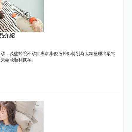
品介紹
受孕，茂盛醫院不孕症專家李俊逸醫師特別為大家整理出最常
的夫妻能順利懷孕。