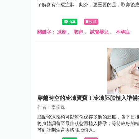
了解會有什麼症狀，此外，更重要的是，取卵後
收藏
關鍵字：
凍卵
、
取卵
、
試管嬰兒
、
不孕症
穿越時空的冷凍寶寶！冷凍胚胎植入準備
作者：李俊逸
胚胎冷凍技術可以幫你保存多餘的胚胎，省下日
將身體調養至最佳狀態再植入懷孕；等待較好的
等到計劃生育再將胚胎植入。