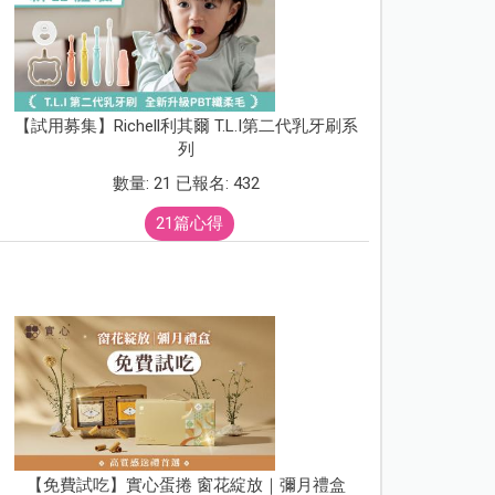
【試用募集】Richell利其爾 T.L.I第二代乳牙刷系
列
數量: 21 已報名: 432
21篇心得
【免費試吃】實心蛋捲 窗花綻放｜彌月禮盒