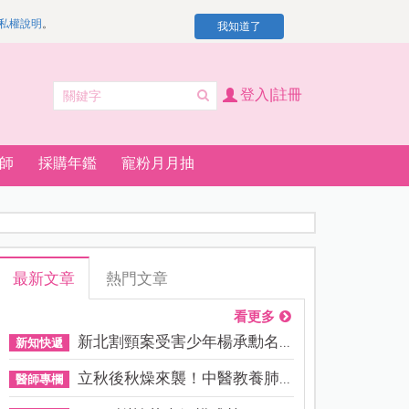
私權說明
。
我知道了
登入|註冊
師
採購年鑑
寵粉月月抽
最新文章
熱門文章
看更多
新北割頸案受害少年楊承勳名...
新知快遞
立秋後秋燥來襲！中醫教養肺...
醫師專欄