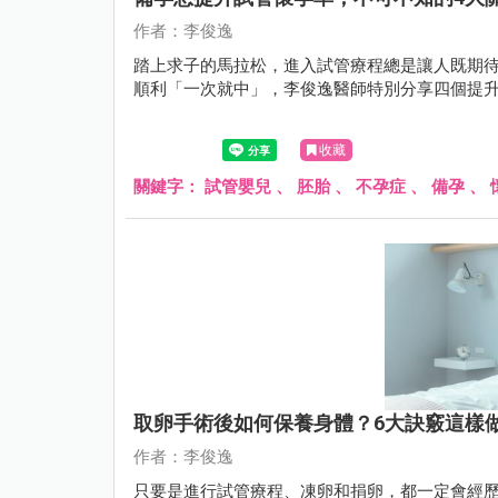
作者：李俊逸
踏上求子的馬拉松，進入試管療程總是讓人既期
順利「一次就中」，李俊逸醫師特別分享四個提
收藏
關鍵字：
試管嬰兒
、
胚胎
、
不孕症
、
備孕
、
取卵手術後如何保養身體？6大訣竅這樣
作者：李俊逸
只要是進行試管療程、凍卵和捐卵，都一定會經