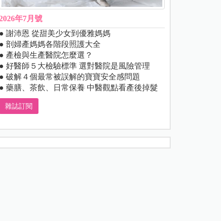
2026年7月號
● 謝沛恩 從甜美少女到優雅媽媽
● 剖婦產媽媽各階段照護大全
● 產檢與生產醫院怎麼選？
● 好醫師５大檢驗標準 選對醫院是風險管理
● 破解４個最常被誤解的寶寶安全感問題
● 藥膳、茶飲、日常保養 中醫觀點看產後掉髮
雜誌訂閱