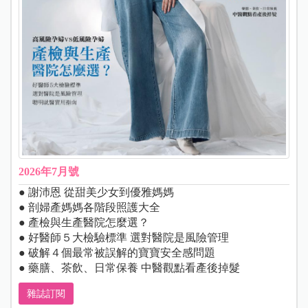
2026年7月號
● 謝沛恩 從甜美少女到優雅媽媽
● 剖婦產媽媽各階段照護大全
● 產檢與生產醫院怎麼選？
● 好醫師５大檢驗標準 選對醫院是風險管理
● 破解４個最常被誤解的寶寶安全感問題
● 藥膳、茶飲、日常保養 中醫觀點看產後掉髮
雜誌訂閱