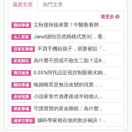
最新文章
熱門文章
看更多
立秋後秋燥來襲！中醫教養肺...
醫師專欄
Janet謝怡芬虎媽模式禁3C，看...
名人家庭
不買手機給孩子，就要被貼「...
部落客專欄
為什麼不想或不敢生二胎？這8...
家庭關係
0.05%阿托品近視控制眼藥水納...
寶貝健康
晚婚晚育是無法改變的現實，...
醫師專欄
小說家青竹酒產後成半植物人...
產後照護
守護寶寶的黃金睡眠：為什麼...
專家專欄
腦科學家都在做的散步秘訣！...
健康百寶箱