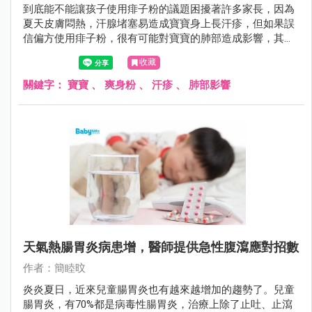
到底能不能讓孩子使用痱子粉的議題困擾著許多家長，因為
夏天皮膚悶熱，汗腺堵塞易造成寶寶身上長汗疹，但如果誤
信偏方使用痱子粉，很有可能對寶寶的肺部造成影響，其實
只要穿著純棉、寬鬆、透氣衣物，讓皮膚保持乾爽，就能降
收藏
低長痱子的機率。
關鍵字：
寶寶
、
爽身粉
、
汗疹
、
肺部影響
天氣熱腸胃炎病患增，醫師提供急性腹瀉應對招數
作者：簡睦旼
炎炎夏日，近來兒童腸胃炎也有越來越增加的趨勢了。兒童
腸胃炎，有70%都是病毒性腸胃炎，治療上除了止吐、止瀉