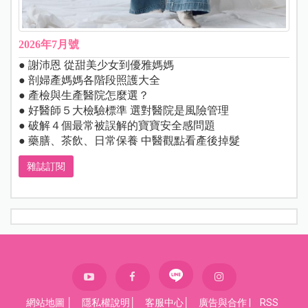
2026年7月號
● 謝沛恩 從甜美少女到優雅媽媽
● 剖婦產媽媽各階段照護大全
● 產檢與生產醫院怎麼選？
● 好醫師５大檢驗標準 選對醫院是風險管理
● 破解４個最常被誤解的寶寶安全感問題
● 藥膳、茶飲、日常保養 中醫觀點看產後掉髮
雜誌訂閱
網站地圖
│
隱私權說明
│
客服中心
│
廣告與合作
|
RSS