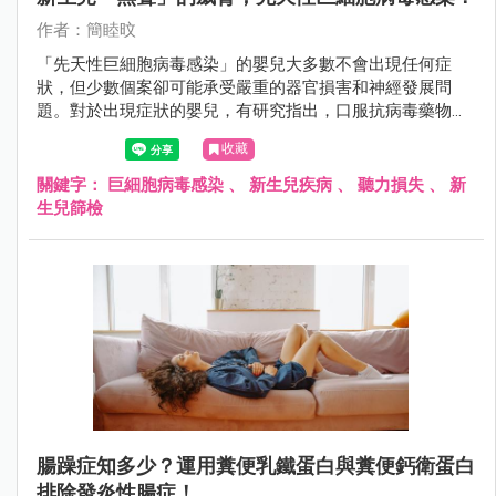
作者：簡睦旼
「先天性巨細胞病毒感染」的嬰兒大多數不會出現任何症
狀，但少數個案卻可能承受嚴重的器官損害和神經發展問
題。對於出現症狀的嬰兒，有研究指出，口服抗病毒藥物有
望改善其神經學發展，特別是降低聽力喪失的風險。
收藏
關鍵字：
巨細胞病毒感染
、
新生兒疾病
、
聽力損失
、
新
生兒篩檢
腸躁症知多少？運用糞便乳鐵蛋白與糞便鈣衛蛋白
排除發炎性腸症！