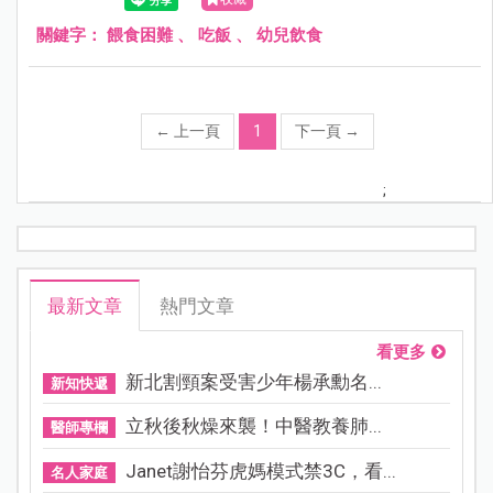
關鍵字：
餵食困難
、
吃飯
、
幼兒飲食
←
上一頁
1
下一頁
→
;
最新文章
熱門文章
看更多
新北割頸案受害少年楊承勳名...
新知快遞
立秋後秋燥來襲！中醫教養肺...
醫師專欄
Janet謝怡芬虎媽模式禁3C，看...
名人家庭