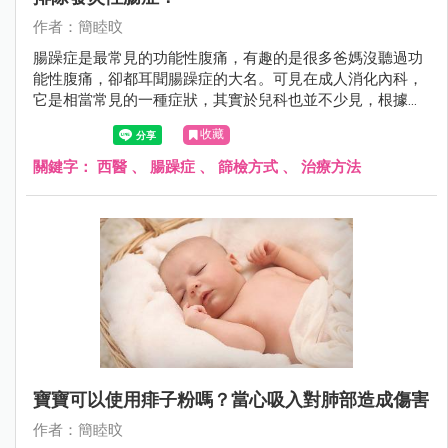
作者：簡睦旼
腸躁症是最常見的功能性腹痛，有趣的是很多爸媽沒聽過功
能性腹痛，卻都耳聞腸躁症的大名。可見在成人消化內科，
它是相當常見的一種症狀，其實於兒科也並不少見，根據統
計亞洲孩子腸躁症的盛行率平均有15.8%。
收藏
關鍵字：
西醫
、
腸躁症
、
篩檢方式
、
治療方法
寶寶可以使用痱子粉嗎？當心吸入對肺部造成傷害
作者：簡睦旼