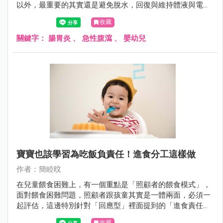
以外，最重要的其實還是避免脫水，回復與維持體液與電解
質的恆定。
收藏
關鍵字：
腸胃炎
、
急性腹瀉
、
嬰幼兒
寶寶也該學習為吃飯負責任！進食分工這樣做
作者：簡睦旼
在兒童餵食困難上，有一個重點是「照顧者的餵食模式」，
面對餵食困難問題，照顧者跟孩童其實是一體兩面，必須一
起評估，這邊特別針對「回應型」裡面提到的「進食責任分
工」來說明。
收藏