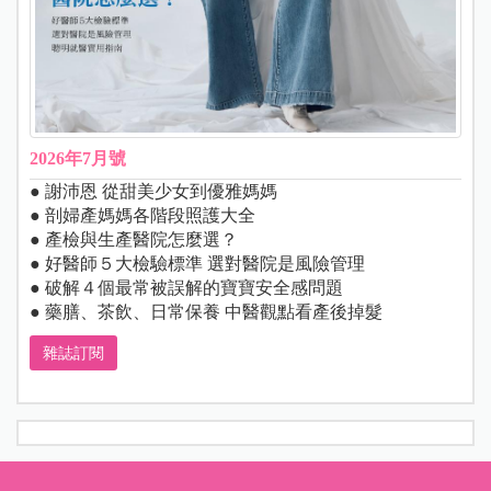
2026年7月號
● 謝沛恩 從甜美少女到優雅媽媽
● 剖婦產媽媽各階段照護大全
● 產檢與生產醫院怎麼選？
● 好醫師５大檢驗標準 選對醫院是風險管理
● 破解４個最常被誤解的寶寶安全感問題
● 藥膳、茶飲、日常保養 中醫觀點看產後掉髮
雜誌訂閱