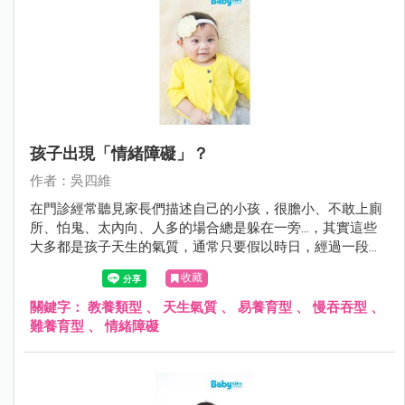
孩子出現「情緒障礙」？
作者：吳四維
在門診經常聽見家長們描述自己的小孩，很膽小、不敢上廁
所、怕鬼、太內向、人多的場合總是躲在一旁…，其實這些
大多都是孩子天生的氣質，通常只要假以時日，經過一段時
間的適應與鼓勵，多數孩子都能夠順利度過；但是在某些情
收藏
形下若孩子本身有疾病如過動症、自閉症與智能障礙，或家
庭的教養出了問題，可能導致小孩無法調適自己身體與心
關鍵字：
教養類型
、
天生氣質
、
易養育型
、
慢吞吞型
、
靈，而出現所謂的情緒障礙。
難養育型
、
情緒障礙