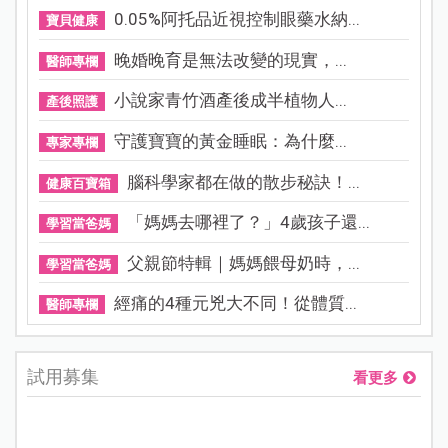
0.05%阿托品近視控制眼藥水納...
寶貝健康
晚婚晚育是無法改變的現實，...
醫師專欄
小說家青竹酒產後成半植物人...
產後照護
守護寶寶的黃金睡眠：為什麼...
專家專欄
腦科學家都在做的散步秘訣！...
健康百寶箱
「媽媽去哪裡了？」4歲孩子還...
學習當爸媽
父親節特輯｜媽媽餵母奶時，...
學習當爸媽
經痛的4種元兇大不同！從體質...
醫師專欄
試用募集
看更多