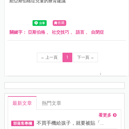
給亞斯伯格症兒童的療育建議
收藏
關鍵字：
亞斯伯格
、
社交技巧
、
語言
、
自閉症
←
上一頁
1
下一頁
→
;
最新文章
熱門文章
看更多
不買手機給孩子，就要被貼「...
部落客專欄