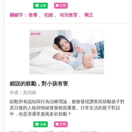
為合群的綿羊時，也因此出現適應上的困難。
收藏
關鍵字：
教養
、
犯錯
、
幼兒教育
、
獨立
錯誤的鼓勵，對小孩有害
作者：吳四維
綜觀所有認知與行為治療理論，都會發現讚美與鼓勵孩子對
其日後的人格與情緒發展相當重要。日常生活的親子對話
中，你是否通常責罵多於鼓勵？
收藏