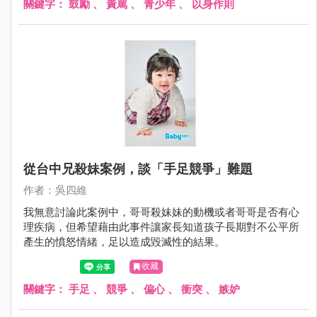
關鍵字：
鼓勵
、
責罵
、
青少年
、
以身作則
從台中兄殺妹案例，談「手足競爭」難題
作者：吳四維
我無意討論此案例中，哥哥殺妹妹的動機或者哥哥是否有心
理疾病，但希望藉由此事件讓家長知道孩子長期對不公平所
產生的憤怒情緒，足以造成毀滅性的結果。
收藏
關鍵字：
手足
、
競爭
、
偏心
、
衝突
、
嫉妒