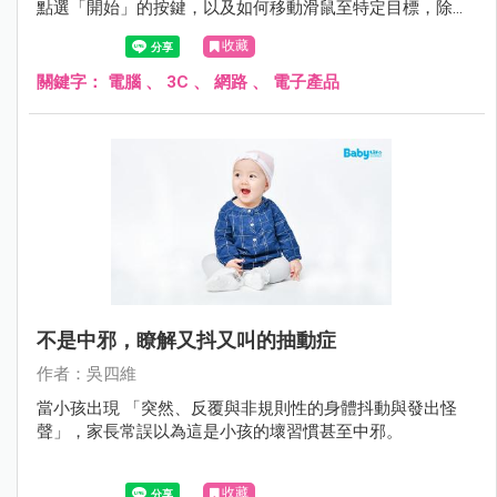
點選「開始」的按鍵，以及如何移動滑鼠至特定目標，除了
能增強小孩的語言理解能力外，對於小孩的手眼協調上也有
收藏
幫助，並藉此增進其認知能力如顏色、形狀與符號的認識。
關鍵字：
電腦
、
3C
、
網路
、
電子產品
不是中邪，瞭解又抖又叫的抽動症
作者：吳四維
當小孩出現 「突然、反覆與非規則性的身體抖動與發出怪
聲」，家長常誤以為這是小孩的壞習慣甚至中邪。
收藏