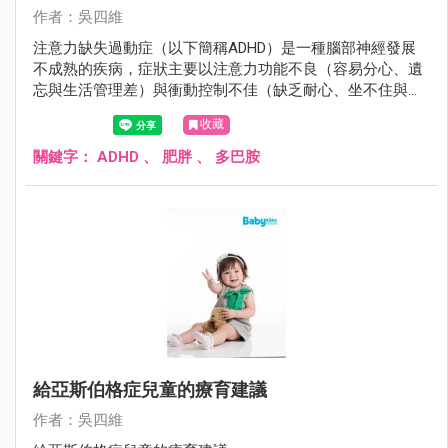
作者：吳四維
注意力缺失過動症（以下簡稱ADHD）是一種腦部神經發展
不成熟的疾病，症狀主要以注意力功能不良（容易分心、遺
忘與生活管理差）與衝動控制不佳（缺乏耐心、坐不住與控
制不住行為）來表現，若未經治療常嚴重且長期影響小孩未
收藏
來的學習成就、人際關係與人格發展。患者通常自學齡前就
開始現症狀，且有40％的患者症狀會持續到成人，儘早提供
關鍵字：
ADHD
、
肥胖
、
多巴胺
其療育與治療對ADHD小孩未來的發展相當重要。
給亞斯伯格症兒童的療育建議
作者：吳四維