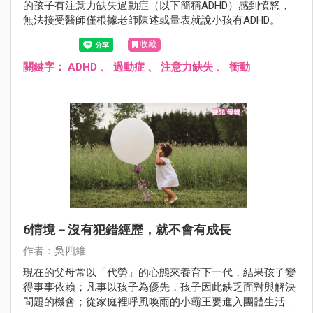
的孩子有注意力缺失過動症（以下簡稱ADHD）感到憤怒，
無法接受醫師僅根據老師陳述或量表就說小孩有ADHD。
收藏
關鍵字：
ADHD
、
過動症
、
注意力缺失
、
衝動
6情境－沒有犯錯經歷，就不會有成長
作者：吳四維
現在的父母常以「代勞」的心態來養育下一代，結果孩子變
得事事依賴；凡事以孩子為優先，孩子因此缺乏面對與解決
問題的機會；從家庭裡呼風喚雨的小霸王要進入團體生活成