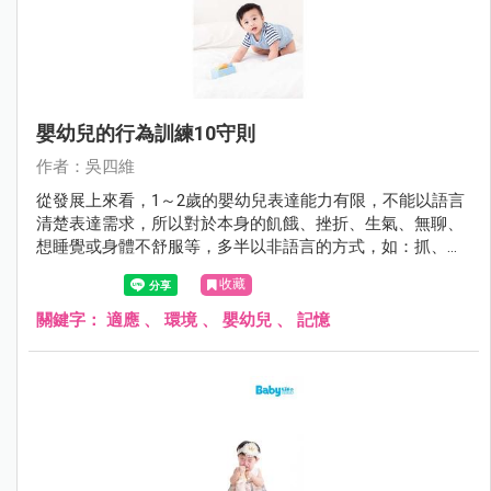
嬰幼兒的行為訓練10守則
作者：吳四維
從發展上來看，1～2歲的嬰幼兒表達能力有限，不能以語言
清楚表達需求，所以對於本身的飢餓、挫折、生氣、無聊、
想睡覺或身體不舒服等，多半以非語言的方式，如：抓、咬
或者打照顧者來吸引大人的注意以獲得滿足。許多的父母或
收藏
照顧者卻把這些行為當成是暴力行為的前哨戰，照顧者要試
著去解讀這些行為的背後意義，不要把這些動作當成沒有禮
關鍵字：
適應
、
環境
、
嬰幼兒
、
記憶
貌的反社會行為。