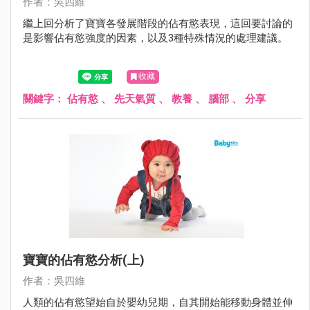
作者：吳四維
繼上回分析了寶寶各發展階段的佔有慾表現，這回要討論的
是影響佔有慾強度的因素，以及3種特殊情況的處理建議。
收藏
關鍵字：
佔有慾
、
先天氣質
、
教養
、
腦部
、
分享
寶寶的佔有慾分析(上)
作者：吳四維
人類的佔有慾望始自於嬰幼兒期，自其開始能移動身體並伸