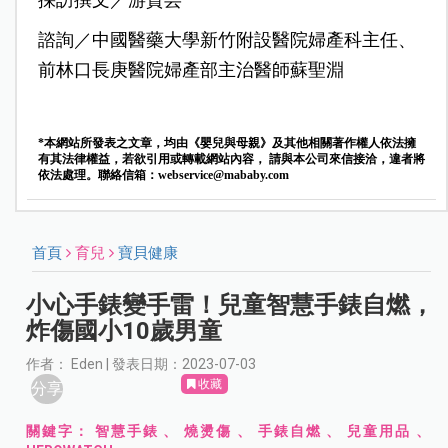
採訪撰文／游資芸
諮詢／中國醫藥大學新竹附設醫院婦產科主任、
前林口長庚醫院婦產部主治醫師蘇聖淵
*本網站所發表之文章，均由《嬰兒與母親》及其他相關著作權人依法擁
有其法律權益，若欲引用或轉載網站內容， 請與本公司來信接洽，違者將
依法處理。聯絡信箱：
webservice@mababy.com
首頁
育兒
寶貝健康
小心手錶變手雷！兒童智慧手錶自燃，
炸傷國小10歲男童
作者： Eden | 發表日期：2023-07-03
收藏
分享
關鍵字：
智慧手錶
、
燒燙傷
、
手錶自燃
、
兒童用品
、