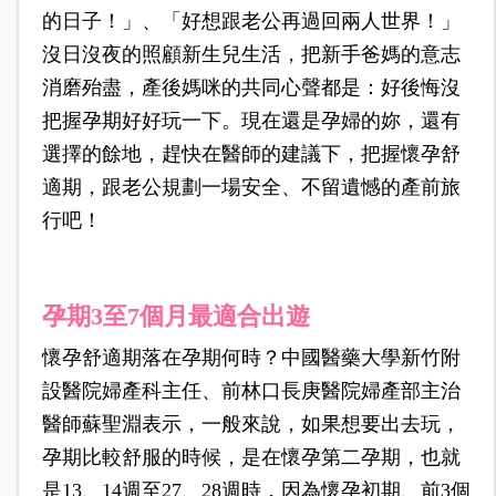
的日子！」、「好想跟老公再過回兩人世界！」
沒日沒夜的照顧新生兒生活，把新手爸媽的意志
消磨殆盡，產後媽咪的共同心聲都是：好後悔沒
把握孕期好好玩一下。現在還是孕婦的妳，還有
選擇的餘地，趕快在醫師的建議下，把握懷孕舒
適期，跟老公規劃一場安全、不留遺憾的產前旅
行吧！
孕期3至7個月最適合出遊
懷孕舒適期落在孕期何時？中國醫藥大學新竹附
設醫院婦產科主任、前
林口長庚醫院婦產部主治
醫師蘇聖淵表示，一般來說，如果想要出去玩，
孕期比較舒服的時候，是在懷孕第二孕期，也就
是13、14週至27、28週時，因為懷孕初期、前3個