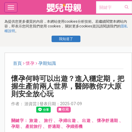
Toggle
navigation
為提供您更多優質的內容，本網站使用cookies分析技術。若繼續閱覽本網站內
容，即表示您同意我們使用 cookies， 關於更多cookies資訊請閱讀我們的
隱私
權說明
。
我知道了
首頁
懷孕
孕期知識
懷孕何時可以出遊？進入穩定期，把
握生產前兩人世界，醫師教你7大原
則安全放心玩
作者： 游資芸 | 發表日期：2025-07-09
收藏
關鍵字：
旅遊
、
旅行
、
孕婦出遊
、
出遊
、
懷孕舒適期
、
孕期
、
產前旅行
、
舒適期
、
孕婦搭機