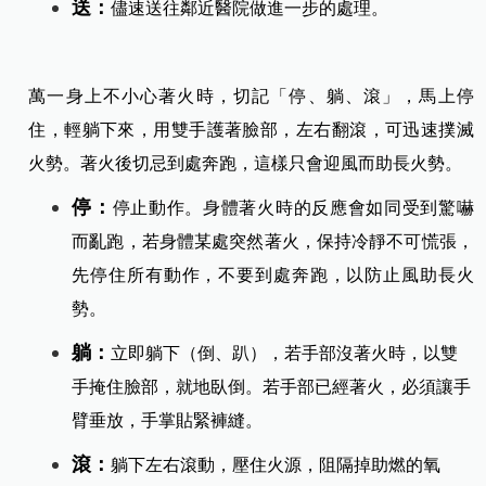
送：
儘速送往鄰近醫院做進一步的處理。
萬一身上不小心著火時，切記「停、躺、滾」，馬上停
住，輕躺下來，用雙手護著臉部，左右翻滾，可迅速撲滅
火勢。著火後切忌到處奔跑，這樣只會迎風而助長火勢。
停：
停止動作。身體著火時的反應會如同受到驚嚇
而亂跑，若身體某處突然著火，保持冷靜不可慌張，
先停住所有動作，不要到處奔跑，以防止風助長火
勢。
躺：
立即躺下（倒、趴），若手部沒著火時，以雙
手掩住臉部，就地臥倒。若手部已經著火，必須讓手
臂垂放，手掌貼緊褲縫。
滾：
躺下左右滾動，壓
住火源，阻隔掉助燃的氧