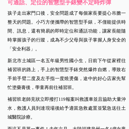
可通話、定位的智慧型手錶變不定時炸彈
孩子走出家門口後，安全問題成了每個家長要提心吊膽一
整天的問題。小巧方便攜帶的智慧型手錶，不僅能提供時
間、訊息，還有簡易的即時定位和通話功能，讓家長能隨
時掌握孩子的行蹤，成為不少父母與孩子掌握人身安全的
「安全利器」。
新北市土城區一名五年級男性國小生，日前下午從家裡往
補習班的路上，手上的智慧型手錶突然爆炸自燃，導致右
手前手臂二度及左手指一度燒燙傷，途中的好心店家先幫
忙塗藥膏後，學童再前往補習班。
補習班老師見狀立即撥打119報案叫救護車並且協助大量沖
水，救護人員到達現場後給予適當急救處置並緊急送往土
城醫院診療。
而這不是單一事件！去年六月，大陸福建泉州一名4歲女童