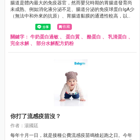
腸道是體內最大的免疫器官，然而嬰兒時期的胃腸道發育尚
未成熟、例如消化液分泌不足、腸道分泌的免疫球蛋白IgA少
（無法中和外來的抗原）、胃腸道黏膜的通透性較高，以上
的種種因素造成外來的過敏原很容易透過腸黏膜進入人體，
收藏
誘發過敏反應。
關鍵字：
牛奶蛋白過敏
、
蛋白質
、
酪蛋白
、
乳清蛋白
、
完全水解
、
部分水解配方奶粉
你打了流感疫苗沒？
作者：湯國廷
每年十月一日，就是接種公費流感疫苗鳴槍起跑之日。今年