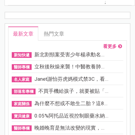
;
最新文章
熱門文章
看更多
新北割頸案受害少年楊承勳名...
新知快遞
立秋後秋燥來襲！中醫教養肺...
醫師專欄
Janet謝怡芬虎媽模式禁3C，看...
名人家庭
不買手機給孩子，就要被貼「...
部落客專欄
為什麼不想或不敢生二胎？這8...
家庭關係
0.05%阿托品近視控制眼藥水納...
寶貝健康
晚婚晚育是無法改變的現實，...
醫師專欄