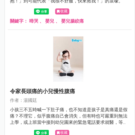
抱！」到可能代表「我很不舒服，快來救我！」的哀嚎。
收藏
關鍵字：
啼哭
、
嬰兒
、
嬰兒腸絞痛
令家長頭痛的小兒慢性腹痛
作者：湯國廷
小孩三不五時喊一下肚子痛，也不知道是孩子是真痛還是假
痛？不理它，似乎腹痛自己會消失，但有時也可嚴重到無法
上學，或上班當中接到幼兒園來的緊急電話要求就醫，等真
正帶小孩到醫院時，他又說不痛了。久而久之，腹痛好像是
收藏