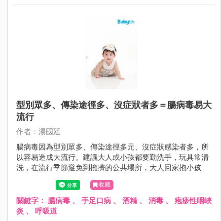
型別眾多、傳染途徑多、沒症狀者多＝腸病毒易大
流行
作者：湯國廷
腸病毒因為型別眾多、傳染途徑多元、沒症狀感染者多，所
以容易造成大流行。建議大人或小孩都要勤洗手，玩具常清
洗，在流行季節避免到擁擠的公共場所，大人回家抱小孩之
前要更衣和洗手，對於家中第二位感染腸病毒患者，因其所
收藏
接受的病毒量往往較高，嚴重度可能提高，更要小心有無重
症前兆。
關鍵字：
腸病毒
、
手足口病
、
酒精
、
消毒
、
疱疹性咽峽
炎
、
呼吸道