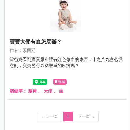
寶寶大便有血怎麼辦？
作者：湯國廷
當爸媽看到寶寶尿布裡有紅色像血的東西，十之八九會心慌
意亂，寶寶會有甚麼嚴重的疾病嗎？
收藏
關鍵字：
腸胃
、
大便
、
血
←
上一頁
1
下一頁
→