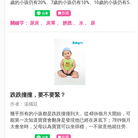
歲的小孩仍有20%、7歲的小孩仍有10%、10歲的小孩仍有5%
會尿床。尿床雖然稱不上什麼嚴重的醫療問題，但對父母或
收藏
小孩而言，尿床這件事，有時卻是沉重的打擊。
關鍵字：
尿床
、
床單
、
膀胱
、
水
、
尿
跌跌撞撞，要不要緊？
作者：湯國廷
幾乎所有的小孩都是跌跌撞撞到大。從4到6個月大開始，可
能第一次知道寶寶會翻身是發現他已經在床底下；7到9個月
大會坐時，父母以為寶寶可以坐得穩，一不留意他就往旁或
後傾倒；1歲剛會走路，搖搖晃晃，一不小心，不是往前就
收藏