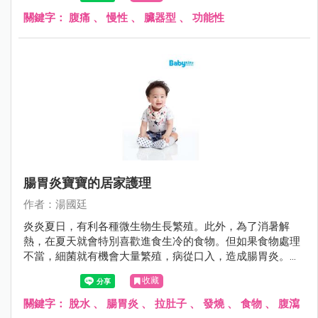
「狼來了」故事中的主角，雖然前幾次醫師都說目前沒問
題，但許多父母又怕因為疏忽大意而延誤病情，搞得一個頭
關鍵字：
腹痛
、
慢性
、
臟器型
、
功能性
兩個大。
腸胃炎寶寶的居家護理
作者：湯國廷
炎炎夏日，有利各種微生物生長繁殖。此外，為了消暑解
熱，在夏天就會特別喜歡進食生冷的食物。但如果食物處理
不當，細菌就有機會大量繁殖，病從口入，造成腸胃炎。腸
胃炎的症狀不外乎嘔吐與腹瀉，其症狀可輕可重，就醫之
收藏
前，如何避免進一步惡化，其實有些撇步。
關鍵字：
脫水
、
腸胃炎
、
拉肚子
、
發燒
、
食物
、
腹瀉