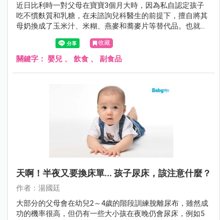
近日比利時一對父母在寶寶3個月大時，因為私自認定孩子
吃不慣麩質和乳糖，在未諮詢兒科醫生的前提下，擅自將其
母奶換成了玉米汁、米糊、燕麥和蕎麥片等替代品。也就是
用植物奶代替母乳對其進行餵養，不料4個月後，寶寶因營
收藏
養不良和嚴重脫水而死亡。
關鍵字：
嬰兒
、
飲食
、
副食品
天啊！半夜又要換床單... 孩子尿床，該注意什麼？
作者：湯國廷
大部分的父母會在幼兒2～4歲的階段訓練脫離尿布，雖然成
功的機率很高，但仍有一些大小孩在夜晚仍會尿床，例如5