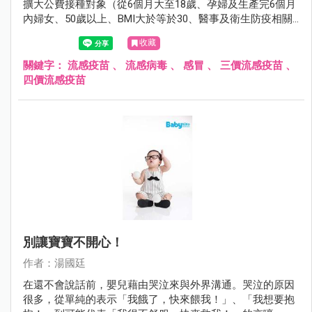
擴大公費接種對象（從6個月大至18歲、孕婦及生產完6個月
內婦女、50歲以上、BMI大於等於30、醫事及衛生防疫相關
人員、禽畜業及動物防疫相關人員、重大傷病患者、居住於
收藏
安養院等長期機構者、罕見疾病者），希望藉由擴大接種，
減少即將而來的流感威脅。
關鍵字：
流感疫苗
、
流感病毒
、
感冒
、
三價流感疫苗
、
四價流感疫苗
別讓寶寶不開心！
作者：湯國廷
在還不會說話前，嬰兒藉由哭泣來與外界溝通。哭泣的原因
很多，從單純的表示「我餓了，快來餵我！」、「我想要抱