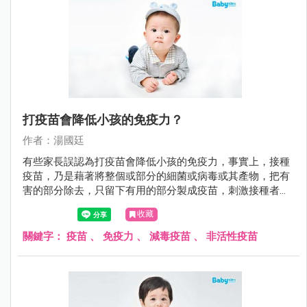
打疫苗會降低小孩的免疫力？
作者：湯國廷
有些家長誤認為打疫苗會降低小孩的免疫力，事實上，接種
疫苗，乃是藉著將整個或部分的細菌或病毒或其產物，把有
害的部分除去，只留下有用的部分製成疫苗，刺激接種者的
免疫系統，使接種者自己能產生危險性低卻類似自染感染的
收藏
免疫反應，也就是產生保護力（主動免疫）。 不可否認的，
預防重於治療。尤其對於傳染病，注射疫苗是抵抗傳染病最
關鍵字：
疫苗
、
免疫力
、
減毒疫苗
、
非活性疫苗
好的方法。