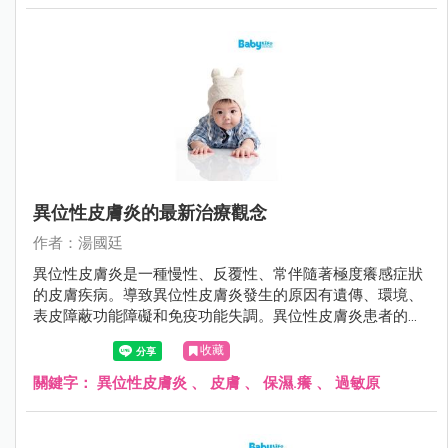
異位性皮膚炎的最新治療觀念
作者：湯國廷
異位性皮膚炎是一種慢性、反覆性、常伴隨著極度癢感症狀
的皮膚疾病。導致異位性皮膚炎發生的原因有遺傳、環境、
表皮障蔽功能障礙和免疫功能失調。異位性皮膚炎患者的皮
膚角質層因為fillaggrin（一種存在於人體表皮中的蛋白質）
收藏
缺陷、神經醯胺（ceremide）降低，導致皮膚的表皮障蔽功
能缺損、保水能力差、表皮上的細菌過度增生，讓過敏原易
關鍵字：
異位性皮膚炎
、
皮膚
、
保濕.癢
、
過敏原
滲透而引起過敏發炎反應，皮膚因而產生乾癢的現象。而因
為癢而搔抓，往往會刺激破壞皮膚，使得問題更加嚴重，造
成惡性循環。