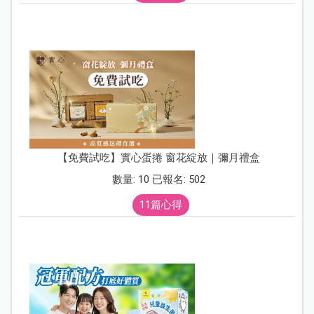
【免費試吃】實心蛋捲 窗花綻放｜彌月禮盒
數量: 10 已報名: 502
11篇心得