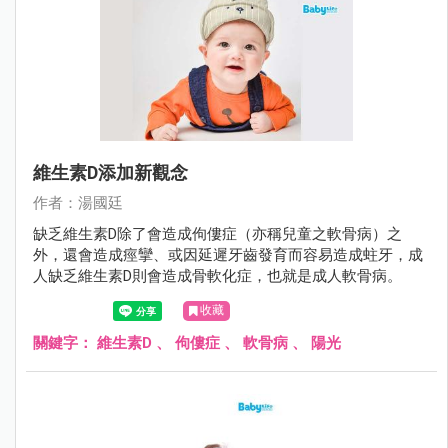
維生素D添加新觀念
作者：湯國廷
缺乏維生素D除了會造成佝僂症（亦稱兒童之軟骨病）之
外，還會造成痙攣、或因延遲牙齒發育而容易造成蛀牙，成
人缺乏維生素D則會造成骨軟化症，也就是成人軟骨病。
收藏
關鍵字：
維生素D
、
佝僂症
、
軟骨病
、
陽光