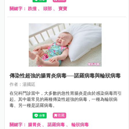
是往後撲倒；更不用說，2歲時爬上爬下，不知天高地厚，
沒有懼高症，很容易從椅子或沙發上摔下來。
關鍵字：
跌撞
、
頭部
、
寶寶
傳染性超強的腸胃炎病毒──諾羅病毒與輪狀病毒
作者：湯國廷
在兒科門診當中，大多數的急性胃腸炎是由於感染病毒而引
起。其中最常見的兩種傳染性超強的病毒，一種為輪狀病
毒、另一種是諾羅病毒。
收藏
關鍵字：
腸胃炎
、
諾羅病毒
、
輪狀病毒