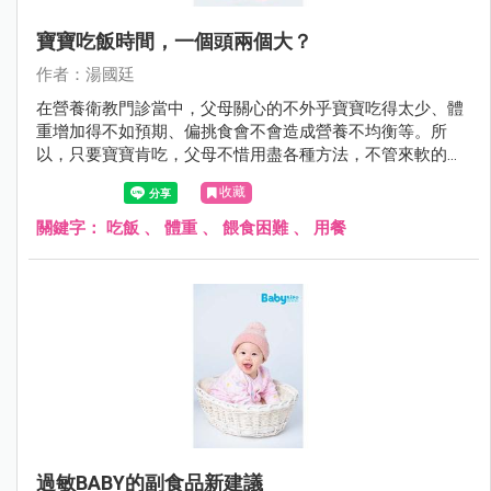
寶寶吃飯時間，一個頭兩個大？
作者：湯國廷
在營養衛教門診當中，父母關心的不外乎寶寶吃得太少、體
重增加得不如預期、偏挑食會不會造成營養不均衡等。所
以，只要寶寶肯吃，父母不惜用盡各種方法，不管來軟的或
是來硬的，甚至仿效老萊子娛親（只是這回對象是自己寶
收藏
寶）。但有些方法可能第一次有效，久了就失效，甚至造成
反效果，看到飯端出來就跑給父母追或緊閉雙唇。
關鍵字：
吃飯
、
體重
、
餵食困難
、
用餐
過敏BABY的副食品新建議