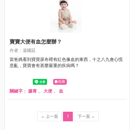
寶寶大便有血怎麼辦？
作者：湯國廷
當爸媽看到寶寶尿布裡有紅色像血的東西，十之八九會心慌
意亂，寶寶會有甚麼嚴重的疾病嗎？
收藏
關鍵字：
腸胃
、
大便
、
血
←
上一頁
1
下一頁
→