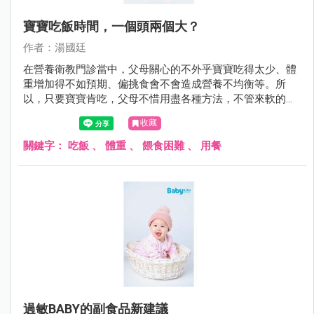
寶寶吃飯時間，一個頭兩個大？
作者：湯國廷
在營養衛教門診當中，父母關心的不外乎寶寶吃得太少、體
重增加得不如預期、偏挑食會不會造成營養不均衡等。所
以，只要寶寶肯吃，父母不惜用盡各種方法，不管來軟的或
是來硬的，甚至仿效老萊子娛親（只是這回對象是自己寶
收藏
寶）。但有些方法可能第一次有效，久了就失效，甚至造成
反效果，看到飯端出來就跑給父母追或緊閉雙唇。
關鍵字：
吃飯
、
體重
、
餵食困難
、
用餐
過敏BABY的副食品新建議