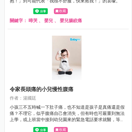
抱！」到可能代表「我很不舒服，快來救我！」的哀嚎。
收藏
關鍵字：
啼哭
、
嬰兒
、
嬰兒腸絞痛
令家長頭痛的小兒慢性腹痛
作者：湯國廷
小孩三不五時喊一下肚子痛，也不知道是孩子是真痛還是假
痛？不理它，似乎腹痛自己會消失，但有時也可嚴重到無法
上學，或上班當中接到幼兒園來的緊急電話要求就醫，等真
正帶小孩到醫院時，他又說不痛了。久而久之，腹痛好像是
收藏