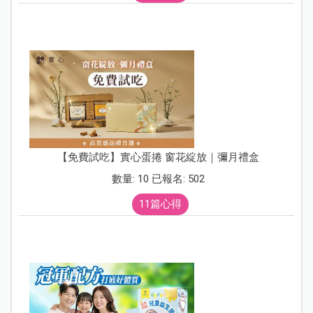
【免費試吃】實心蛋捲 窗花綻放｜彌月禮盒
數量: 10 已報名: 502
11篇心得