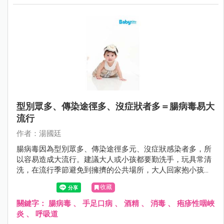
型別眾多、傳染途徑多、沒症狀者多＝腸病毒易大
流行
作者：湯國廷
腸病毒因為型別眾多、傳染途徑多元、沒症狀感染者多，所
以容易造成大流行。建議大人或小孩都要勤洗手，玩具常清
洗，在流行季節避免到擁擠的公共場所，大人回家抱小孩之
前要更衣和洗手，對於家中第二位感染腸病毒患者，因其所
收藏
接受的病毒量往往較高，嚴重度可能提高，更要小心有無重
症前兆。
關鍵字：
腸病毒
、
手足口病
、
酒精
、
消毒
、
疱疹性咽峽
炎
、
呼吸道