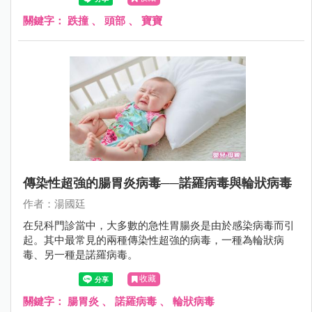
是往後撲倒；更不用說，2歲時爬上爬下，不知天高地厚，
沒有懼高症，很容易從椅子或沙發上摔下來。
關鍵字：
跌撞
、
頭部
、
寶寶
傳染性超強的腸胃炎病毒──諾羅病毒與輪狀病毒
作者：湯國廷
在兒科門診當中，大多數的急性胃腸炎是由於感染病毒而引
起。其中最常見的兩種傳染性超強的病毒，一種為輪狀病
毒、另一種是諾羅病毒。
收藏
關鍵字：
腸胃炎
、
諾羅病毒
、
輪狀病毒