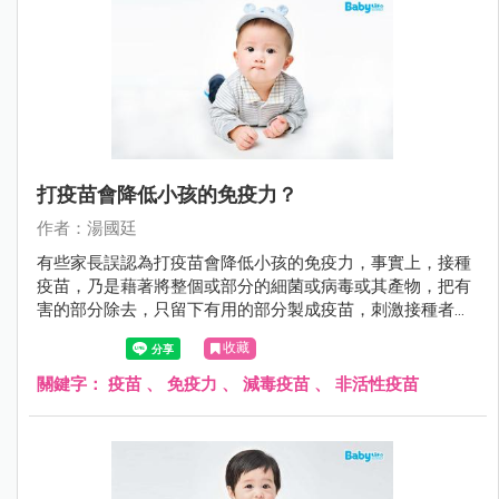
打疫苗會降低小孩的免疫力？
作者：湯國廷
有些家長誤認為打疫苗會降低小孩的免疫力，事實上，接種
疫苗，乃是藉著將整個或部分的細菌或病毒或其產物，把有
害的部分除去，只留下有用的部分製成疫苗，刺激接種者的
免疫系統，使接種者自己能產生危險性低卻類似自染感染的
收藏
免疫反應，也就是產生保護力（主動免疫）。 不可否認的，
預防重於治療。尤其對於傳染病，注射疫苗是抵抗傳染病最
關鍵字：
疫苗
、
免疫力
、
減毒疫苗
、
非活性疫苗
好的方法。