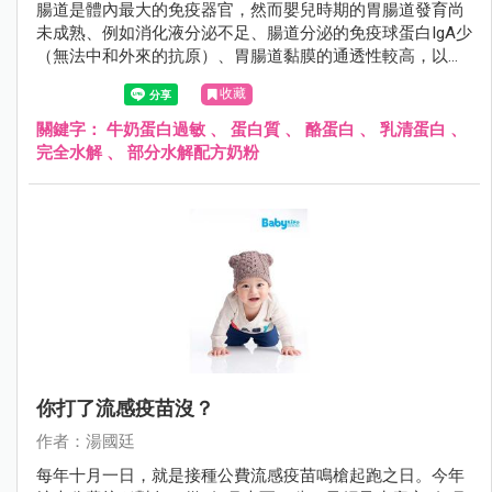
腸道是體內最大的免疫器官，然而嬰兒時期的胃腸道發育尚
未成熟、例如消化液分泌不足、腸道分泌的免疫球蛋白IgA少
（無法中和外來的抗原）、胃腸道黏膜的通透性較高，以上
的種種因素造成外來的過敏原很容易透過腸黏膜進入人體，
收藏
誘發過敏反應。
關鍵字：
牛奶蛋白過敏
、
蛋白質
、
酪蛋白
、
乳清蛋白
、
完全水解
、
部分水解配方奶粉
你打了流感疫苗沒？
作者：湯國廷
每年十月一日，就是接種公費流感疫苗鳴槍起跑之日。今年