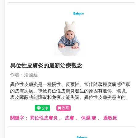
異位性皮膚炎的最新治療觀念
作者：湯國廷
異位性皮膚炎是一種慢性、反覆性、常伴隨著極度癢感症狀
的皮膚疾病。導致異位性皮膚炎發生的原因有遺傳、環境、
表皮障蔽功能障礙和免疫功能失調。異位性皮膚炎患者的皮
膚角質層因為fillaggrin（一種存在於人體表皮中的蛋白質）
收藏
缺陷、神經醯胺（ceremide）降低，導致皮膚的表皮障蔽功
能缺損、保水能力差、表皮上的細菌過度增生，讓過敏原易
關鍵字：
異位性皮膚炎
、
皮膚
、
保濕.癢
、
過敏原
滲透而引起過敏發炎反應，皮膚因而產生乾癢的現象。而因
為癢而搔抓，往往會刺激破壞皮膚，使得問題更加嚴重，造
成惡性循環。