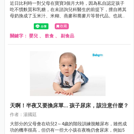
近日比利時一對父母在寶寶3個月大時，因為私自認定孩子
吃不慣麩質和乳糖，在未諮詢兒科醫生的前提下，擅自將其
母奶換成了玉米汁、米糊、燕麥和蕎麥片等替代品。也就是
用植物奶代替母乳對其進行餵養，不料4個月後，寶寶因營
收藏
養不良和嚴重脫水而死亡。
關鍵字：
嬰兒
、
飲食
、
副食品
天啊！半夜又要換床單... 孩子尿床，該注意什麼？
作者：湯國廷
大部分的父母會在幼兒2～4歲的階段訓練脫離尿布，雖然成
功的機率很高，但仍有一些大小孩在夜晚仍會尿床，例如5