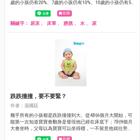
歲的小孩仍有20%、7歲的小孩仍有10%、10歲的小孩仍有5%
會尿床。尿床雖然稱不上什麼嚴重的醫療問題，但對父母或
收藏
小孩而言，尿床這件事，有時卻是沉重的打擊。
關鍵字：
尿床
、
床單
、
膀胱
、
水
、
尿
跌跌撞撞，要不要緊？
作者：湯國廷
幾乎所有的小孩都是跌跌撞撞到大。從4到6個月大開始，可
能第一次知道寶寶會翻身是發現他已經在床底下；7到9個月
大會坐時，父母以為寶寶可以坐得穩，一不留意他就往旁或
後傾倒；1歲剛會走路，搖搖晃晃，一不小心，不是往前就
收藏