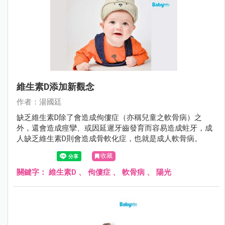
維生素D添加新觀念
作者：湯國廷
缺乏維生素D除了會造成佝僂症（亦稱兒童之軟骨病）之
外，還會造成痙攣、或因延遲牙齒發育而容易造成蛀牙，成
人缺乏維生素D則會造成骨軟化症，也就是成人軟骨病。
收藏
關鍵字：
維生素D
、
佝僂症
、
軟骨病
、
陽光