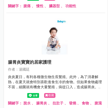
「狼來了」故事中的主角，雖然前幾次醫師都說目前沒問
題，但許多父母又怕因為疏忽大意而延誤病情，搞得一個頭
關鍵字：
腹痛
、
慢性
、
臟器型
、
功能性
兩個大。
腸胃炎寶寶的居家護理
作者：湯國廷
炎炎夏日，有利各種微生物生長繁殖。此外，為了消暑解
熱，在夏天就會特別喜歡進食生冷的食物。但如果食物處理
不當，細菌就有機會大量繁殖，病從口入，造成腸胃炎。腸
胃炎的症狀不外乎嘔吐與腹瀉，其症狀可輕可重，就醫之
收藏
前，如何避免進一步惡化，其實有些撇步。
關鍵字：
脫水
、
腸胃炎
、
拉肚子
、
發燒
、
食物
、
腹瀉