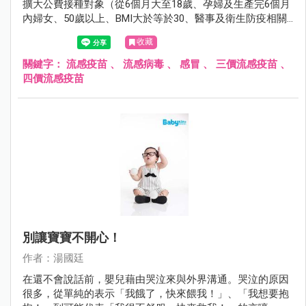
擴大公費接種對象（從6個月大至18歲、孕婦及生產完6個月
內婦女、50歲以上、BMI大於等於30、醫事及衛生防疫相關
人員、禽畜業及動物防疫相關人員、重大傷病患者、居住於
收藏
安養院等長期機構者、罕見疾病者），希望藉由擴大接種，
減少即將而來的流感威脅。
關鍵字：
流感疫苗
、
流感病毒
、
感冒
、
三價流感疫苗
、
四價流感疫苗
別讓寶寶不開心！
作者：湯國廷
在還不會說話前，嬰兒藉由哭泣來與外界溝通。哭泣的原因
很多，從單純的表示「我餓了，快來餵我！」、「我想要抱