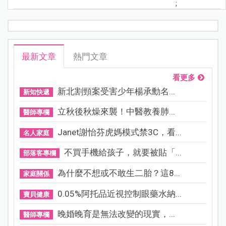
;
最新文章
熱門文章
看更多
新北割頸案受害少年楊承勳名...
新知快遞
立秋後秋燥來襲！中醫教養肺...
醫師專欄
Janet謝怡芬虎媽模式禁3C，看...
名人家庭
不買手機給孩子，就要被貼「...
部落客專欄
為什麼不想或不敢生二胎？這8...
家庭關係
0.05%阿托品近視控制眼藥水納...
寶貝健康
晚婚晚育是無法改變的現實，...
醫師專欄