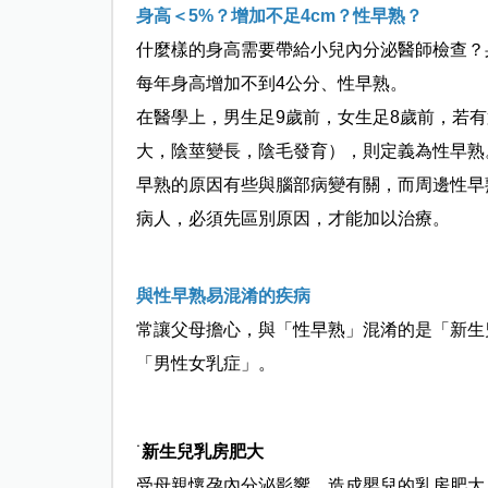
身高＜5
%
？增加不足4cm？性早熟？
什麼樣的身高需要帶給小兒內分泌醫師檢查？
每年身高增加不到4公分、性早熟。
在醫學上，男生足9歲前，女生足8歲前，若
大，陰莖變長，陰毛發育），則定義為性早熟
早熟的原因有些與腦部病變有關，而周邊性早
病人，必須先區別原因，才能加以治療。
與性早熟易混淆的疾病
常讓父母擔心，與「性早熟」混淆的是「新生
「男性女乳症」。
˙
新生兒乳房肥大
受母親懷孕內分泌影響，造成嬰兒的乳房肥大