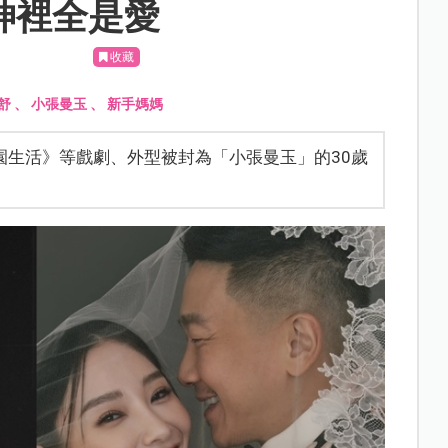
眼神裡全是愛
收藏
舒
、
小張曼玉
、
新手媽媽
園生活》等戲劇、外型被封為「小張曼玉」的30歲