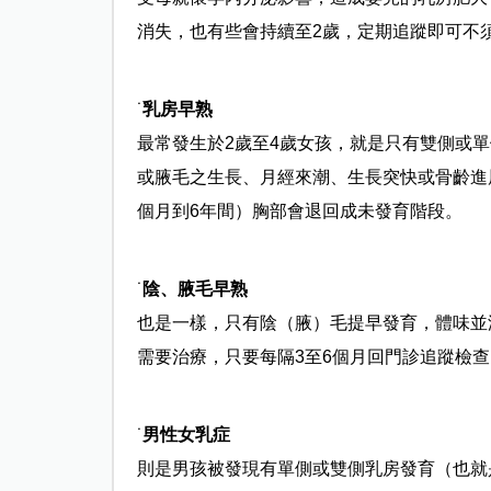
消失，也有些會持續至2歲，定期追蹤即可不
˙
乳房早熟
最常發生於2歲至4歲女孩，就是只有雙側或
或腋毛之生長、月經來潮、生長突快或骨齡進
個月到6年間）胸部會退回成未發育階段。
˙
陰、腋毛早熟
也是一樣，只有陰（腋）毛提早發育，體味並
需要治療，只要每隔3至6個月回門診追蹤檢
˙
男性女乳症
則是男孩被發現有單側或雙側乳房發育（也就