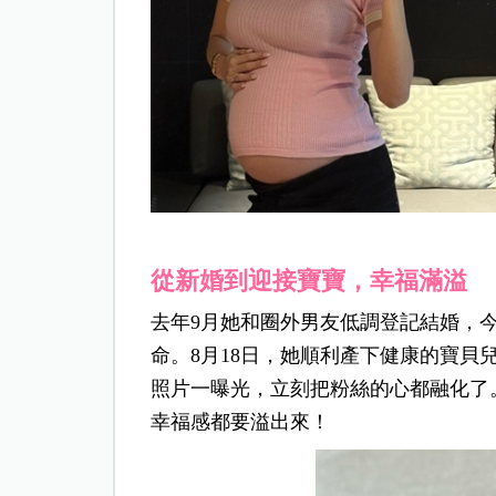
從新婚到迎接寶寶，幸福滿溢
去年9月她和圈外男友低調登記結婚，
命。8月18日，她順利產下健康的寶貝兒
照片一曝光，立刻把粉絲的心都融化了
幸福感都要溢出來！