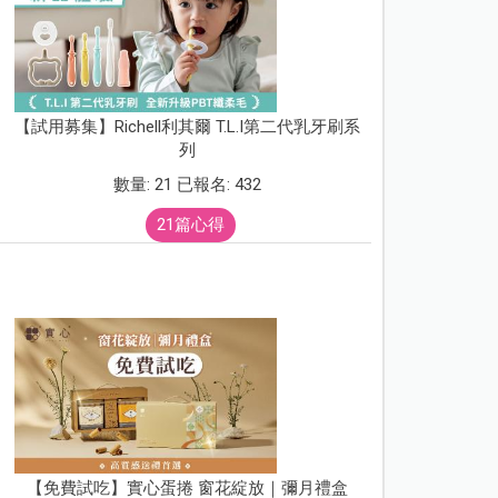
【試用募集】Richell利其爾 T.L.I第二代乳牙刷系
列
數量: 21 已報名: 432
21篇心得
【免費試吃】實心蛋捲 窗花綻放｜彌月禮盒