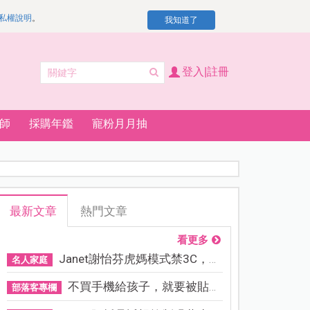
私權說明
。
我知道了
登入|註冊
師
採購年鑑
寵粉月月抽
最新文章
熱門文章
看更多
Janet謝怡芬虎媽模式禁3C，看...
名人家庭
不買手機給孩子，就要被貼「...
部落客專欄