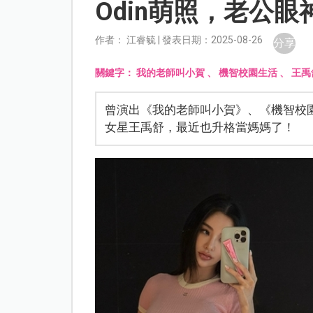
Odin萌照，老公
作者： 江睿毓 | 發表日期：2025-08-26
分享
關鍵字：
我的老師叫小賀
、
機智校園生活
、
王禹
曾演出《我的老師叫小賀》、《機智校
女星王禹舒，最近也升格當媽媽了！