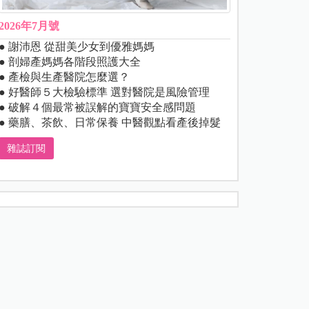
2026年7月號
● 謝沛恩 從甜美少女到優雅媽媽
● 剖婦產媽媽各階段照護大全
● 產檢與生產醫院怎麼選？
● 好醫師５大檢驗標準 選對醫院是風險管理
● 破解４個最常被誤解的寶寶安全感問題
● 藥膳、茶飲、日常保養 中醫觀點看產後掉髮
雜誌訂閱