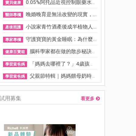
0.05%阿托品近視控制眼藥水納...
寶貝健康
晚婚晚育是無法改變的現實，...
醫師專欄
小說家青竹酒產後成半植物人...
產後照護
守護寶寶的黃金睡眠：為什麼...
專家專欄
腦科學家都在做的散步秘訣！...
健康百寶箱
「媽媽去哪裡了？」4歲孩子還...
學習當爸媽
父親節特輯｜媽媽餵母奶時，...
學習當爸媽
試用募集
看更多