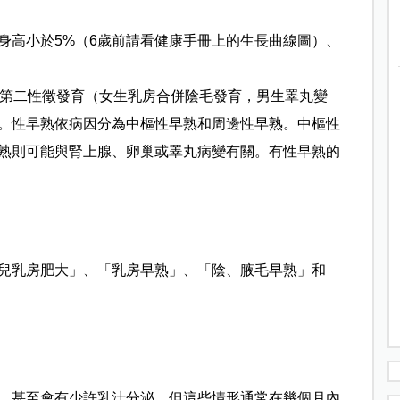
身高小於5%（6歲前請看健康手冊上的生長曲線圖）、
有第二性徵發育（女生乳房合併陰毛發育，男生睪丸變
。性早熟依病因分為中樞性早熟和周邊性早熟。中樞性
熟則可能與腎上腺、卵巢或睪丸病變有關。有性早熟的
兒乳房肥大」、「乳房早熟」、「陰、腋毛早熟」和
，甚至會有少許乳汁分泌，但這些情形通常在幾個月內