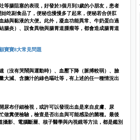
吐等腸阻塞的表現，好發於3個月到3歲的小朋友，患者
開始吃副食品了，便秘也慢慢多了起來，便秘若合併肛
血絲與黏液的大便。此外，凝血功能異常、牛奶蛋白過
結腸炎）、誤食異物與腸胃道腫瘤等，都會造成腸胃道
顧寶寶8大常見問題
速（沒有哭鬧與運動時）、血壓下降（脈搏較弱）、臉
量大減、含膽汁的綠色嘔吐等，有上述的任一種情況出
開尿布仔細檢視，或許可以發現出血是來自皮膚、尿
忙做糞便檢驗，檢查是否出血與可能感染的菌種。最後
道攝影、電腦斷層、核子醫學與內視鏡等方法，都是鑑別