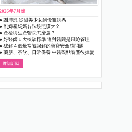
2026年7月號
● 謝沛恩 從甜美少女到優雅媽媽
● 剖婦產媽媽各階段照護大全
● 產檢與生產醫院怎麼選？
● 好醫師５大檢驗標準 選對醫院是風險管理
● 破解４個最常被誤解的寶寶安全感問題
● 藥膳、茶飲、日常保養 中醫觀點看產後掉髮
雜誌訂閱