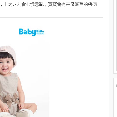
，十之八九會心慌意亂，寶寶會有甚麼嚴重的疾病