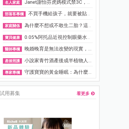
Janet謝怡芬虎媽模式禁3C，看...
名人家庭
不買手機給孩子，就要被貼「...
部落客專欄
為什麼不想或不敢生二胎？這8...
家庭關係
0.05%阿托品近視控制眼藥水納...
寶貝健康
晚婚晚育是無法改變的現實，...
醫師專欄
小說家青竹酒產後成半植物人...
產後照護
守護寶寶的黃金睡眠：為什麼...
專家專欄
試用募集
看更多