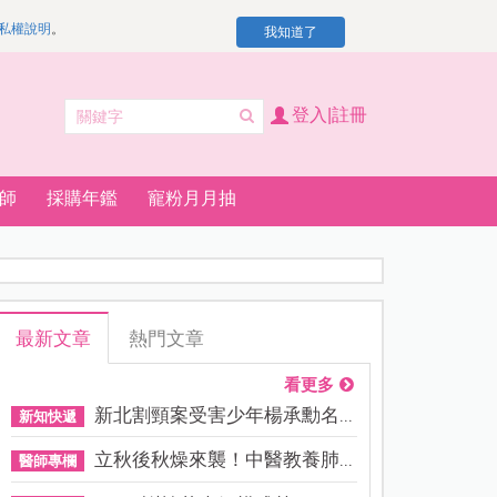
私權說明
。
我知道了
登入|註冊
師
採購年鑑
寵粉月月抽
最新文章
熱門文章
看更多
新北割頸案受害少年楊承勳名...
新知快遞
立秋後秋燥來襲！中醫教養肺...
醫師專欄