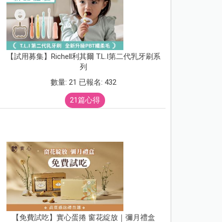
【試用募集】Richell利其爾 T.L.I第二代乳牙刷系
列
數量: 21 已報名: 432
21篇心得
【免費試吃】實心蛋捲 窗花綻放｜彌月禮盒