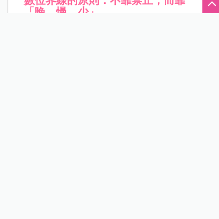
數位界線的原則：不靠禁止，而靠
「晚、慢、少」
在這個手機無所不在的時代，孩子接觸螢幕已
經不是「要不要」的問題，而是如何讓孩子在
有科技的生活裡學會自控。趙逸帆老師提出務
實的三原則：
▶️
能晚就晚：越晚完全自主，越安全
孩子越晚擁有完全自主的上網權限，他的大腦
越能在更成熟的階段面對網路帶來的刺激和誘
惑。並不是不能給孩子手機，而是
不要太早讓
他擁有「不用經過大人同意就能上網」的自
由。最理想的狀態是讓孩子至少要到高中，才
進入真正的自由使用。
因為在國小、國中階