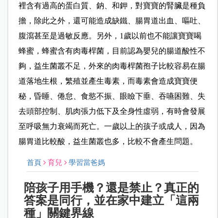
裡含有過高的蛋白質、鈉、和鉀，對寶寶的腎臟是種負
擔，除此之外，還可能造成缺鐵、腸胃道出血、嘔吐、
腹瀉甚至是過敏反應。另外，1歲以前也不能讓寶寶喝
蜂蜜，蜂蜜含有肉毒桿菌，目前認為嬰兒的腸道酸性不
夠，益生菌叢不足，外來的肉毒桿菌孢子比較容易在腸
道落地生根，繁殖並產生毒素，而毒素會造成寶寶便
秘，昏睡、倦怠、食慾不振、眼瞼下垂、吞嚥困難、失
去頭部控制、肌肉張力低下及全身性虛弱，有時會發展
至呼吸無力衰竭而死亡。一歲以上的孩子或成人，因為
腸胃道比較酸，益生菌叢也多，比較不會產生問題。
首頁
育兒
學習當爸媽
陪孩子用手機？還是禁止？真正的
答案是同行，並在家中建立「這兩
種」關鍵界線