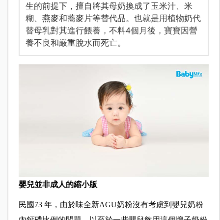
生的前提下，擅自將其母奶換成了玉米汁、米
糊、燕麥和蕎麥片等替代品。也就是用植物奶代
替母乳對其進行餵養，不料4個月後，寶寶因營
養不良和嚴重脫水而死亡。
嬰兒並非成人的縮小版
民國73 年，由於味全新AGU奶粉沒有考慮到嬰兒奶粉
內鈣磷比例的問題，以至於一些嬰兒飲用這個牌子奶粉