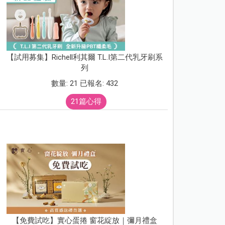
【試用募集】Richell利其爾 T.L.I第二代乳牙刷系
列
數量: 21 已報名: 432
21篇心得
【免費試吃】實心蛋捲 窗花綻放｜彌月禮盒