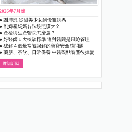
2026年7月號
● 謝沛恩 從甜美少女到優雅媽媽
● 剖婦產媽媽各階段照護大全
● 產檢與生產醫院怎麼選？
● 好醫師５大檢驗標準 選對醫院是風險管理
● 破解４個最常被誤解的寶寶安全感問題
● 藥膳、茶飲、日常保養 中醫觀點看產後掉髮
雜誌訂閱