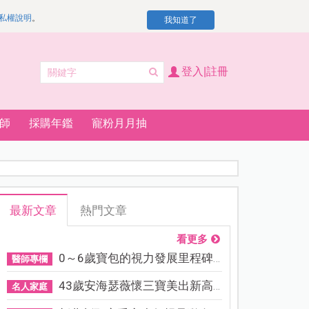
私權說明
。
我知道了
登入|註冊
師
採購年鑑
寵粉月月抽
最新文章
熱門文章
看更多
0～6歲寶包的視力發展里程碑...
醫師專欄
43歲安海瑟薇懷三寶美出新高...
名人家庭