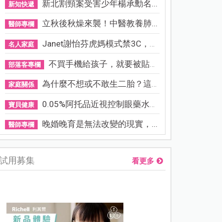
新北割頸案受害少年楊承勳名...
新知快遞
立秋後秋燥來襲！中醫教養肺...
醫師專欄
Janet謝怡芬虎媽模式禁3C，看...
名人家庭
不買手機給孩子，就要被貼「...
部落客專欄
為什麼不想或不敢生二胎？這8...
家庭關係
0.05%阿托品近視控制眼藥水納...
寶貝健康
晚婚晚育是無法改變的現實，...
醫師專欄
試用募集
看更多