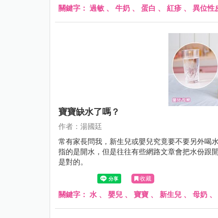
關鍵字：
過敏
、
牛奶
、
蛋白
、
紅疹
、
異位性
寶寶缺水了嗎？
作者：湯國廷
常有家長問我，新生兒或嬰兒究竟要不要另外喝
指的是開水，但是往往有些網路文章會把水份跟
是對的。
收藏
關鍵字：
水
、
嬰兒
、
寶寶
、
新生兒
、
母奶