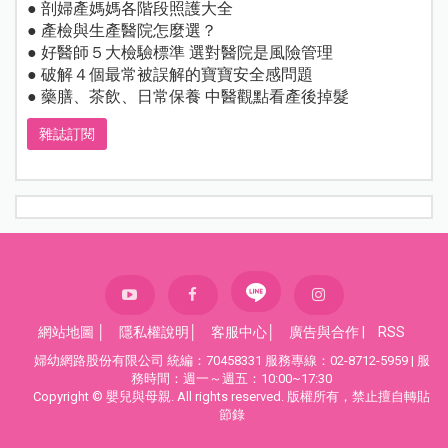
● 剖婦產媽媽各階段照護大全
● 產檢與生產醫院怎麼選？
● 好醫師５大檢驗標準 選對醫院是風險管理
● 破解４個最常被誤解的寶寶安全感問題
● 藥膳、茶飲、日常保養 中醫觀點看產後掉髮
雜誌訂閱
網站地圖
│
隱私權說明
│
客服中心
│
廣告與合作
|
RSS
婦幼網路股份有限公司 統編：70458331 服務專線：02-8712-5959 | 服
務時間：週一～週五：10:00~17:30
Copyright © 嬰兒與母親. All rights reserved. 版權所有，禁止擅自轉貼
節錄