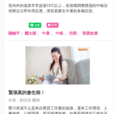
室內外的溫差常常超過10℃以上，若身體調整體溫的中樞沒
有辦法立即作用反應，便容易產生中暑的各種症狀。
收藏
關鍵字：
曬太陽
、
中暑
、
中樞
、
空調
、
聖嬰效應
緊張真的會生病！
作者：劉亞玫 醫師
壓力來源不止是來自實質工作量的負擔，還有工作環境、人
事相處、心情調適，甚至經濟負擔，如果長期讓自己處在不