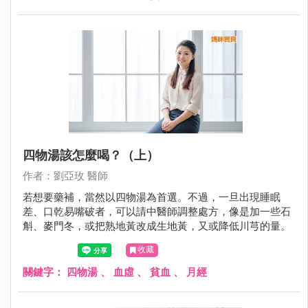
四物湯該怎麼喝？（上）
作者：劉亞玫 醫師
若想要藥補，當然以四物湯為首選。不過，一旦出現睡眠
差、口乾易嘴破者，可以請中醫師調整處方，像是加一些石
斛、麥門冬，或把熟地黃改成生地黃，又或降低川芎的量。
收藏
關鍵字：
四物湯
、
血虛
、
貧血
、
月經