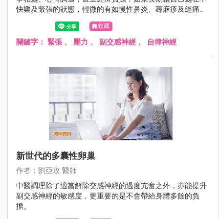
快樂及緊張的狀態，輕微的有如慢性鼻炎、蕁麻疹及經痛，
嚴重的有人年紀約20多歲已確診為乾燥症候群或生育困難，
收藏
甚至不明原因停經。
關鍵字：
緊張
、
壓力
、
副交感神經
、
自律神經
新世代的多囊性卵巢
作者：劉亞玫 醫師
中醫調理除了適當解除交感神經的過度亢奮之外，亦能提升
副交感神經的敏感度，更重要的是不會帶給身體多餘的負
擔。