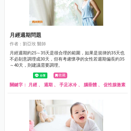
月經週期問題
作者：劉亞玫 醫師
月經週期約25～35天是很合理的範圍，如果是規律的35天也
不必刻意調理成30天，但有考慮懷孕的女性若週期偏長約35
～40天，則建議需要調理。
收藏
關鍵字：
月經
、
週期
、
手足冰冷
、
腦垂體
、
促性腺激素