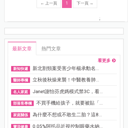
←
上一頁
1
下一頁
→
;
最新文章
熱門文章
看更多
新北割頸案受害少年楊承勳名...
新知快遞
立秋後秋燥來襲！中醫教養肺...
醫師專欄
Janet謝怡芬虎媽模式禁3C，看...
名人家庭
不買手機給孩子，就要被貼「...
部落客專欄
為什麼不想或不敢生二胎？這8...
家庭關係
0.05%阿托品近視控制眼藥水納...
寶貝健康