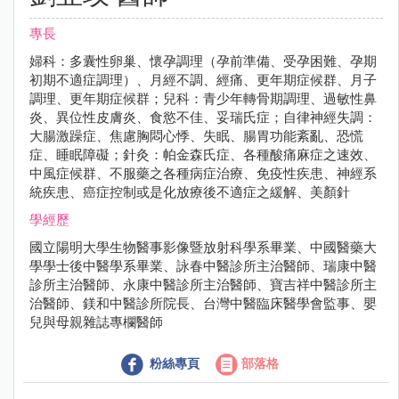
專長
婦科：多囊性卵巢、懷孕調理（孕前準備、受孕困難、孕期
初期不適症調理）、月經不調、經痛、更年期症候群、月子
調理、更年期症候群；兒科：青少年轉骨期調理、過敏性鼻
炎、異位性皮膚炎、食慾不佳、妥瑞氏症；自律神經失調：
大腸激躁症、焦慮胸悶心悸、失眠、腸胃功能紊亂、恐慌
症、睡眠障礙；針灸：帕金森氏症、各種酸痛麻症之速效、
中風症候群、不服藥之各種病症治療、免疫性疾患、神經系
統疾患、癌症控制或是化放療後不適症之緩解、美顏針
學經歷
國立陽明大學生物醫事影像暨放射科學系畢業、中國醫藥大
學學士後中醫學系畢業、詠春中醫診所主治醫師、瑞康中醫
診所主治醫師、永康中醫診所主治醫師、寶吉祥中醫診所主
治醫師、鎂和中醫診所院長、台灣中醫臨床醫學會監事、嬰
兒與母親雜誌專欄醫師
粉絲專頁
部落格