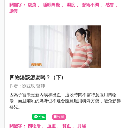
關鍵字：
腹瀉
、
睡眠障礙
、
濕度
、
營衛不調
、
感冒
、
腸胃
四物湯該怎麼喝？（下）
作者：劉亞玫 醫師
因為子宮未更新內膜和出血，這段時間不需特意服用四物
湯，而且哺乳的媽咪也不適合隨意服用特殊方藥，避免影響
嬰兒。
收藏
關鍵字：
四物湯
、
血虛
、
貧血
、
月經