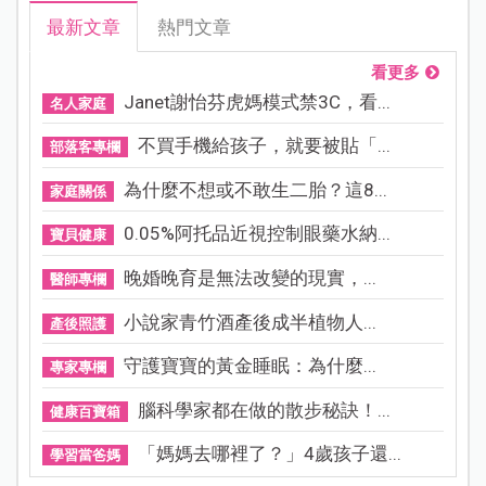
最新文章
熱門文章
看更多
Janet謝怡芬虎媽模式禁3C，看...
名人家庭
不買手機給孩子，就要被貼「...
部落客專欄
為什麼不想或不敢生二胎？這8...
家庭關係
0.05%阿托品近視控制眼藥水納...
寶貝健康
晚婚晚育是無法改變的現實，...
醫師專欄
小說家青竹酒產後成半植物人...
產後照護
守護寶寶的黃金睡眠：為什麼...
專家專欄
腦科學家都在做的散步秘訣！...
健康百寶箱
「媽媽去哪裡了？」4歲孩子還...
學習當爸媽