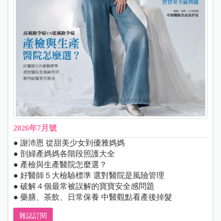
2026年7月號
● 謝沛恩 從甜美少女到優雅媽媽
● 剖婦產媽媽各階段照護大全
● 產檢與生產醫院怎麼選？
● 好醫師５大檢驗標準 選對醫院是風險管理
● 破解４個最常被誤解的寶寶安全感問題
● 藥膳、茶飲、日常保養 中醫觀點看產後掉髮
雜誌訂閱