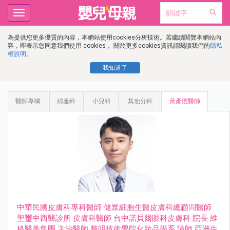
Toggle
navigation
為提供您更多優質的內容，本網站使用cookies分析技術。若繼續閱覽本網站內
容，即表示您同意我們使用 cookies， 關於更多cookies資訊請閱讀我們的
隱私
權說明
。
我知道了
醫師專欄
婦產科
小兒科
其他分科
黃彥愷醫師
中華⺠國⽪膚科專科醫師 健眾細胞⽣醫⽪膚科總顧問醫師
聖璽中⻄醫診所 ⽪膚科醫師 台中諾⾙爾眼科⽪膚科 院長 維
格醫美集團 主治醫師 黎明技術學院化妝品學系 講師 亞洲⽣