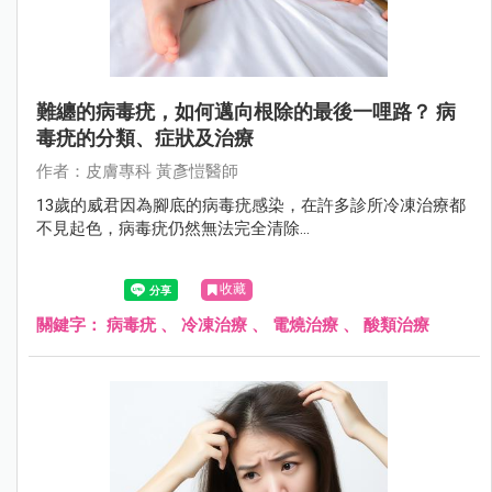
難纏的病毒疣，如何邁向根除的最後一哩路？ 病
毒疣的分類、症狀及治療
作者：⽪膚專科 黃彥愷醫師
13歲的威君因為腳底的病毒疣感染，在許多診所冷凍治療都
不見起色，病毒疣仍然無法完全清除...
收藏
關鍵字：
病毒疣
、
冷凍治療
、
電燒治療
、
酸類治療