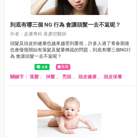
到底有哪三個 NG 行為 會讓頭髮一去不返呢？
作者：⽪膚專科 黃彥愷醫師
頭髮及頭皮的健康也越來越受到重視，許多人過了青春期後
也會慢慢開始有落髮及髮量稀疏的問題，到底有哪三個NG行
為 會讓頭髮一去不返呢？
收藏
關鍵字：
落髮
、
掉髮
、
禿頭
、
頭皮健康
、
頭皮保養