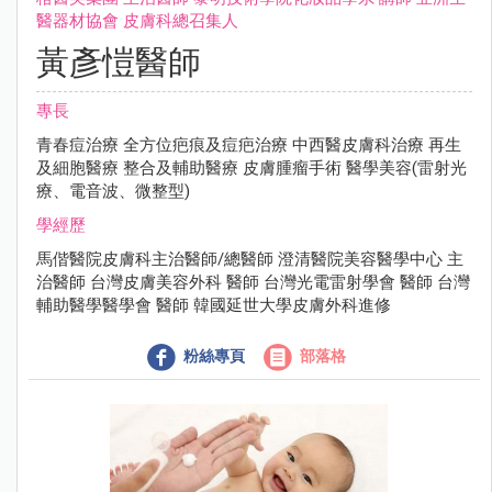
醫器材協會 ⽪膚科總召集⼈
黃彥愷醫師
專長
青春痘治療 全⽅位疤痕及痘疤治療 中⻄醫⽪膚科治療 再⽣
及細胞醫療 整合及輔助醫療 ⽪膚腫瘤⼿術 醫學美容(雷射光
療、電⾳波、微整型)
學經歷
⾺偕醫院⽪膚科主治醫師/總醫師 澄清醫院美容醫學中⼼ 主
治醫師 台灣⽪膚美容外科 醫師 台灣光電雷射學會 醫師 台灣
輔助醫學醫學會 醫師 韓國延世⼤學⽪膚外科進修
粉絲專頁
部落格