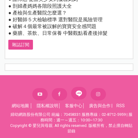
● 剖婦產媽媽各階段照護大全
● 產檢與生產醫院怎麼選？
● 好醫師５大檢驗標準 選對醫院是風險管理
● 破解４個最常被誤解的寶寶安全感問題
● 藥膳、茶飲、日常保養 中醫觀點看產後掉髮
雜誌訂閱
網站地圖
│
隱私權說明
│
客服中心
│
廣告與合作
|
RSS
婦幼網路股份有限公司 統編：70458331 服務專線：02-8712-5959 | 服
務時間：週一～週五：10:00~17:30
Copyright © 嬰兒與母親. All rights reserved. 版權所有，禁止擅自轉貼
節錄