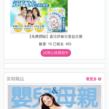
【免費體驗】森活舒敏兒童益生菌
數量: 10 已報名: 453
試用心得撰寫中
當期雜誌
看更多