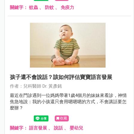
關鍵字：
蚊蟲
、
防蚊
、
免疫力
孩子還不會說話？該如何評估寶寶語言發展
作者：兒科醫師 Dr. 黃彥銘
最近在門診遇到一位媽媽帶著1歲4個月的妹妹來看診，神情
焦急地說：我的小孩還只會用嗯嗯嗯的方式，不會講話要怎
麼辦 ?
收藏
關鍵字：
語言發展
、
說話
、
嬰幼兒