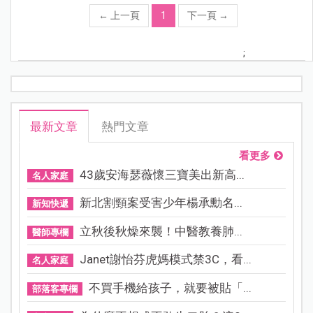
←
上一頁
1
下一頁
→
;
最新文章
熱門文章
看更多
43歲安海瑟薇懷三寶美出新高...
名人家庭
新北割頸案受害少年楊承勳名...
新知快遞
立秋後秋燥來襲！中醫教養肺...
醫師專欄
Janet謝怡芬虎媽模式禁3C，看...
名人家庭
不買手機給孩子，就要被貼「...
部落客專欄