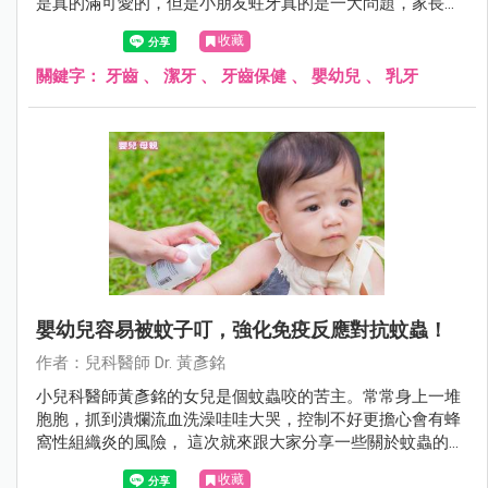
是真的滿可愛的，但是小朋友蛀牙真的是一大問題，家長可
能不能輕忽！在此統整一下常見的疑問與錯誤觀念讓大家參
收藏
考。
關鍵字：
牙齒
、
潔牙
、
牙齒保健
、
嬰幼兒
、
乳牙
嬰幼兒容易被蚊子叮，強化免疫反應對抗蚊蟲！
作者：兒科醫師 Dr. 黃彥銘
小兒科醫師黃彥銘的女兒是個蚊蟲咬的苦主。常常身上一堆
胞胞，抓到潰爛流血洗澡哇哇大哭，控制不好更擔心會有蜂
窩性組織炎的風險， 這次就來跟大家分享一些關於蚊蟲的小
知識。
收藏