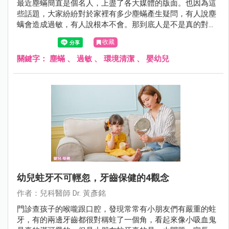
最近塵蟎簡直是個名人，上盡了各大媒體的版面。也因為這
些話題，大家紛紛對於家裡有多少塵蟎產生疑問，有人說塵
螨會造成過敏，有人說根本不會。那到底人是不是真的對塵
蟎會過敏呢？讓黃醫師在這裡為您解答！
收藏
關鍵字：
塵蟎
、
過敏
、
環境清潔
、
嬰幼兒
幼兒蛀牙不可輕忽，牙齒保健的4觀念
作者：兒科醫師 Dr. 黃彥銘
門診查孩子的喉嚨跟口腔，發現常常有小朋友們有嚴重的蛀
牙，有的兩邊牙齒都很對稱蛀了一個角，看起來像小吸血鬼