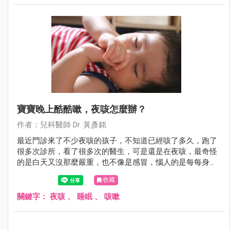
寶寶晚上酷酷嗽，夜咳怎麼辦？
作者：兒科醫師 Dr. 黃彥銘
最近門診來了不少夜咳的孩子，不知道已經咳了多久，跑了
很多次診所，看了很多次的醫生，可是還是在夜咳，最奇怪
的是白天又沒那麼嚴重，也不像是感冒，惱人的是每每身體
該休息的時候卻咳個不停，好像沒法好好睡上一覺，有時候
收藏
甚至咳到吐，苦情的爸媽又得忍住睡意洗床單，這到底是為
什麼呢？
關鍵字：
夜咳
、
睡眠
、
咳嗽