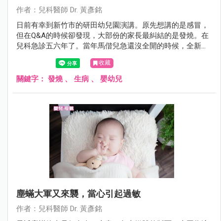
作者：兒科醫師 Dr. 黃彥銘
日前有幸到新竹市的研田幼兒園演講。原先想講的是感冒，
但在Q&A的時候卻發現，大部份的家長最糾結的是發燒。在
兒科急診五六年了。當年馬偕兒急還沒全開的時候，全新竹
縣市退不了燒的孩子幾乎全都擠來這裡，我想我還算有資格
收藏
在這裡教大家幾招，在面對發燒，爸媽如何處置與辨別方
法。
關鍵字：
發燒
、
生病
、
嬰幼兒
塵蟎大軍又來襲，當心引起過敏
作者：兒科醫師 Dr. 黃彥銘