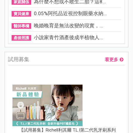
為什麼不想或不敢生二胎？這8...
家庭關係
0.05%阿托品近視控制眼藥水納...
寶貝健康
晚婚晚育是無法改變的現實，...
醫師專欄
小說家青竹酒產後成半植物人...
產後照護
試用募集
看更多
【試用募集】Richell利其爾 T.L.I第二代乳牙刷系列