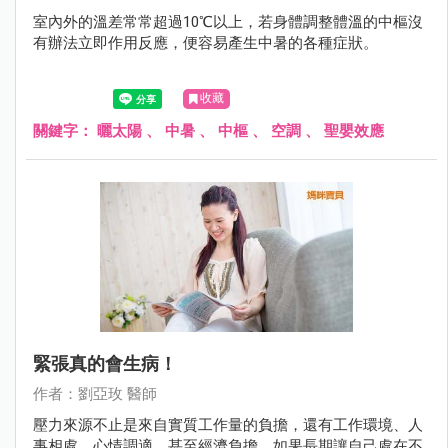
室內外的溫差常常超過10℃以上，若身體調整體溫的中樞沒
有辦法立即作用反應，便容易產生中暑的各種症狀。
收藏
關鍵字：
曬太陽
、
中暑
、
中樞
、
空調
、
聖嬰效應
緊張真的會生病！
作者：劉亞玫 醫師
壓力來源不止是來自實質工作量的負擔，還有工作環境、人
事相處、心情調適，甚至經濟負擔，如果長期讓自己處在不