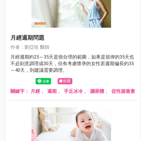
月經週期問題
作者：劉亞玫 醫師
月經週期約25～35天是很合理的範圍，如果是規律的35天也
不必刻意調理成30天，但有考慮懷孕的女性若週期偏長約35
～40天，則建議需要調理。
收藏
關鍵字：
月經
、
週期
、
手足冰冷
、
腦垂體
、
促性腺激素