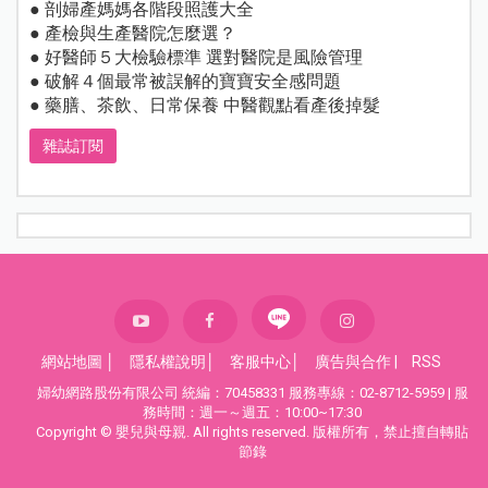
● 剖婦產媽媽各階段照護大全
● 產檢與生產醫院怎麼選？
● 好醫師５大檢驗標準 選對醫院是風險管理
● 破解４個最常被誤解的寶寶安全感問題
● 藥膳、茶飲、日常保養 中醫觀點看產後掉髮
雜誌訂閱
網站地圖
│
隱私權說明
│
客服中心
│
廣告與合作
|
RSS
婦幼網路股份有限公司 統編：70458331 服務專線：02-8712-5959 | 服
務時間：週一～週五：10:00~17:30
Copyright © 嬰兒與母親. All rights reserved. 版權所有，禁止擅自轉貼
節錄