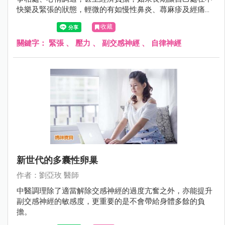
快樂及緊張的狀態，輕微的有如慢性鼻炎、蕁麻疹及經痛，
嚴重的有人年紀約20多歲已確診為乾燥症候群或生育困難，
收藏
甚至不明原因停經。
關鍵字：
緊張
、
壓力
、
副交感神經
、
自律神經
新世代的多囊性卵巢
作者：劉亞玫 醫師
中醫調理除了適當解除交感神經的過度亢奮之外，亦能提升
副交感神經的敏感度，更重要的是不會帶給身體多餘的負
擔。