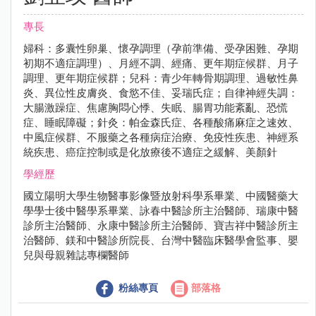
專長
婦科：多囊性卵巢、懷孕調理（孕前準備、受孕困難、孕期
初期不適症調理）、月經不調、經痛、更年期症候群、月子
調理、更年期症候群；兒科：青少年轉骨期調理、過敏性鼻
炎、異位性皮膚炎、食慾不佳、妥瑞氏症；自律神經失調：
大腸激躁症、焦慮胸悶心悸、失眠、腸胃功能紊亂、恐慌
症、睡眠障礙；針灸：帕金森氏症、各種酸痛麻症之速效、
中風症候群、不服藥之各種病症治療、免疫性疾患、神經系
統疾患、癌症控制或是化放療後不適症之緩解、美顏針
學經歷
國立陽明大學生物醫事影像暨放射科學系畢業、中國醫藥大
學學士後中醫學系畢業、詠春中醫診所主治醫師、瑞康中醫
診所主治醫師、永康中醫診所主治醫師、寶吉祥中醫診所主
治醫師、鎂和中醫診所院長、台灣中醫臨床醫學會監事、嬰
兒與母親雜誌專欄醫師
粉絲專頁
部落格