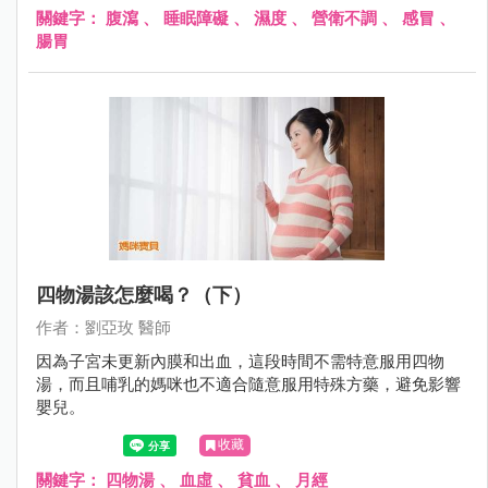
關鍵字：
腹瀉
、
睡眠障礙
、
濕度
、
營衛不調
、
感冒
、
腸胃
四物湯該怎麼喝？（下）
作者：劉亞玫 醫師
因為子宮未更新內膜和出血，這段時間不需特意服用四物
湯，而且哺乳的媽咪也不適合隨意服用特殊方藥，避免影響
嬰兒。
收藏
關鍵字：
四物湯
、
血虛
、
貧血
、
月經