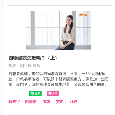
四物湯該怎麼喝？（上）
作者：劉亞玫 醫師
若想要藥補，當然以四物湯為首選。不過，一旦出現睡眠
差、口乾易嘴破者，可以請中醫師調整處方，像是加一些石
斛、麥門冬，或把熟地黃改成生地黃，又或降低川芎的量。
收藏
關鍵字：
四物湯
、
血虛
、
貧血
、
月經