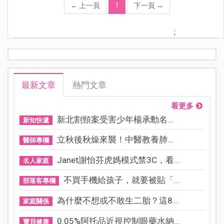
←
上一頁
1
下一頁
→
;
最新文章
熱門文章
看更多
新北割頸案受害少年楊承勳名...
新知快遞
立秋後秋燥來襲！中醫教養肺...
醫師專欄
Janet謝怡芬虎媽模式禁3C，看...
名人家庭
不買手機給孩子，就要被貼「...
部落客專欄
為什麼不想或不敢生二胎？這8...
家庭關係
0.05%阿托品近視控制眼藥水納...
寶貝健康