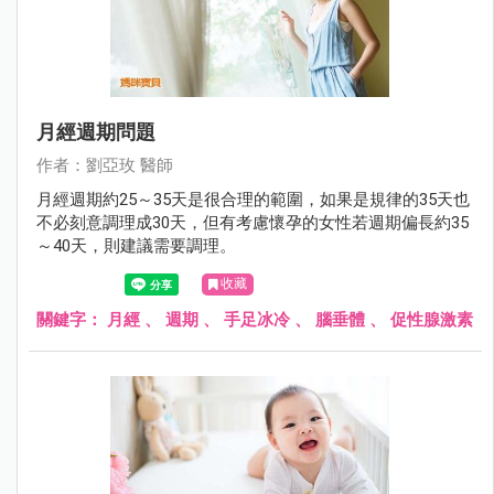
月經週期問題
作者：劉亞玫 醫師
月經週期約25～35天是很合理的範圍，如果是規律的35天也
不必刻意調理成30天，但有考慮懷孕的女性若週期偏長約35
～40天，則建議需要調理。
收藏
關鍵字：
月經
、
週期
、
手足冰冷
、
腦垂體
、
促性腺激素