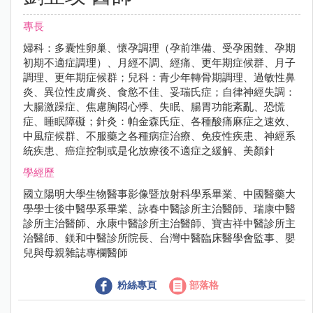
專長
婦科：多囊性卵巢、懷孕調理（孕前準備、受孕困難、孕期
初期不適症調理）、月經不調、經痛、更年期症候群、月子
調理、更年期症候群；兒科：青少年轉骨期調理、過敏性鼻
炎、異位性皮膚炎、食慾不佳、妥瑞氏症；自律神經失調：
大腸激躁症、焦慮胸悶心悸、失眠、腸胃功能紊亂、恐慌
症、睡眠障礙；針灸：帕金森氏症、各種酸痛麻症之速效、
中風症候群、不服藥之各種病症治療、免疫性疾患、神經系
統疾患、癌症控制或是化放療後不適症之緩解、美顏針
學經歷
國立陽明大學生物醫事影像暨放射科學系畢業、中國醫藥大
學學士後中醫學系畢業、詠春中醫診所主治醫師、瑞康中醫
診所主治醫師、永康中醫診所主治醫師、寶吉祥中醫診所主
治醫師、鎂和中醫診所院長、台灣中醫臨床醫學會監事、嬰
兒與母親雜誌專欄醫師
粉絲專頁
部落格