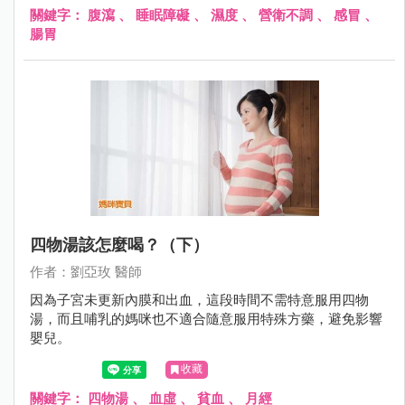
關鍵字：
腹瀉
、
睡眠障礙
、
濕度
、
營衛不調
、
感冒
、
腸胃
四物湯該怎麼喝？（下）
作者：劉亞玫 醫師
因為子宮未更新內膜和出血，這段時間不需特意服用四物
湯，而且哺乳的媽咪也不適合隨意服用特殊方藥，避免影響
嬰兒。
收藏
關鍵字：
四物湯
、
血虛
、
貧血
、
月經