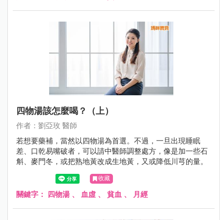
四物湯該怎麼喝？（上）
作者：劉亞玫 醫師
若想要藥補，當然以四物湯為首選。不過，一旦出現睡眠
差、口乾易嘴破者，可以請中醫師調整處方，像是加一些石
斛、麥門冬，或把熟地黃改成生地黃，又或降低川芎的量。
收藏
關鍵字：
四物湯
、
血虛
、
貧血
、
月經