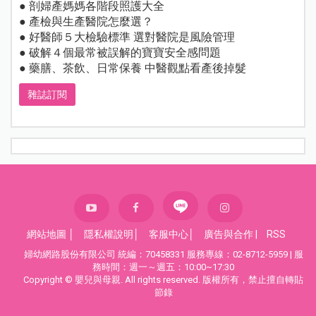
● 剖婦產媽媽各階段照護大全
● 產檢與生產醫院怎麼選？
● 好醫師５大檢驗標準 選對醫院是風險管理
● 破解４個最常被誤解的寶寶安全感問題
● 藥膳、茶飲、日常保養 中醫觀點看產後掉髮
雜誌訂閱
網站地圖
│
隱私權說明
│
客服中心
│
廣告與合作
|
RSS
婦幼網路股份有限公司 統編：70458331 服務專線：02-8712-5959 | 服
務時間：週一～週五：10:00~17:30
Copyright © 嬰兒與母親. All rights reserved. 版權所有，禁止擅自轉貼
節錄