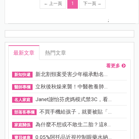
←
上一頁
1
下一頁
→
;
最新文章
熱門文章
看更多
新北割頸案受害少年楊承勳名...
新知快遞
立秋後秋燥來襲！中醫教養肺...
醫師專欄
Janet謝怡芬虎媽模式禁3C，看...
名人家庭
不買手機給孩子，就要被貼「...
部落客專欄
為什麼不想或不敢生二胎？這8...
家庭關係
0.05%阿托品近視控制眼藥水納...
寶貝健康