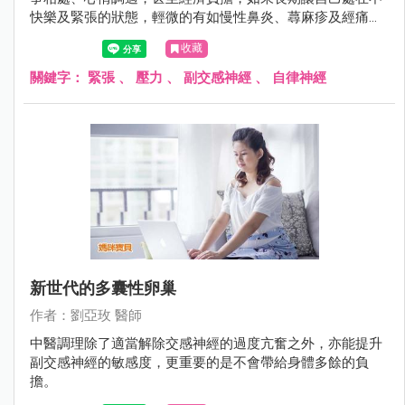
快樂及緊張的狀態，輕微的有如慢性鼻炎、蕁麻疹及經痛，
嚴重的有人年紀約20多歲已確診為乾燥症候群或生育困難，
收藏
甚至不明原因停經。
關鍵字：
緊張
、
壓力
、
副交感神經
、
自律神經
新世代的多囊性卵巢
作者：劉亞玫 醫師
中醫調理除了適當解除交感神經的過度亢奮之外，亦能提升
副交感神經的敏感度，更重要的是不會帶給身體多餘的負
擔。