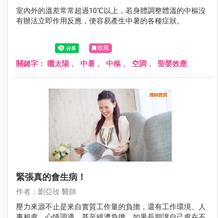
室內外的溫差常常超過10℃以上，若身體調整體溫的中樞沒
有辦法立即作用反應，便容易產生中暑的各種症狀。
收藏
關鍵字：
曬太陽
、
中暑
、
中樞
、
空調
、
聖嬰效應
緊張真的會生病！
作者：劉亞玫 醫師
壓力來源不止是來自實質工作量的負擔，還有工作環境、人
事相處、心情調適，甚至經濟負擔，如果長期讓自己處在不