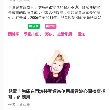
不論兒童或成人，便祕是很常見的腸道不適。雖然便祕常不
是嚴重的疾病造成，但常合併腹痛，引起兒童及家長的擔
心。在美國，2006年至2011年，兒童因便祕而至急診室就醫
的人數增加了41.5%。約有25%的兒童，其便祕症狀會持續到
收藏
20歲。以前認為便祕的可能原因包括基因遺傳、心理壓力、
故意不願排便、纖維食物攝取不足、缺乏運動、較低的社經
關鍵字：
學童排便
、
便祕
、
生活形態
、
腸道
地位及缺乏排便習慣等。但每日的生活習慣是否會影響兒童
便祕，是值得探討的。
兒童「胸痛在門診接受適當使用超音波心圖檢查指
引」的應用
作者：黃碧桃