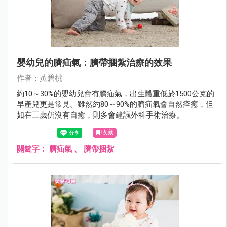
嬰幼兒的臍疝氣：臍帶捆紮治療的效果
作者：黃碧桃
約10～30%的嬰幼兒會有臍疝氣，出生體重低於1500公克的
早產兒更是常見。雖然約80～90%的臍疝氣會自然痊癒，但
如在三歲仍沒有自癒，則多會建議外科手術治療。
收藏
關鍵字：
臍疝氣
、
臍帶捆紮