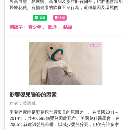
與高血壓、糖尿病、高血脂及脂肪肝有關外，肥胖也會增加
醫療花費。有損健康的飲食不良行為，遺傳基因及環境的因
素，也是引起肥胖及齲齒的可能因素。
收藏
關鍵字：
青少年
、
肥胖
、
齲齒
影響嬰兒睡姿的因素
作者：黃碧桃
嬰兒猝死症是嬰兒死亡最常見的原因之一。在美國2011～
2014年，共有6683個嬰兒因此死亡。美國兒科醫學會，在
2005年就建議嬰兒仰睡，以減少嬰兒猝死，但仍有許多家