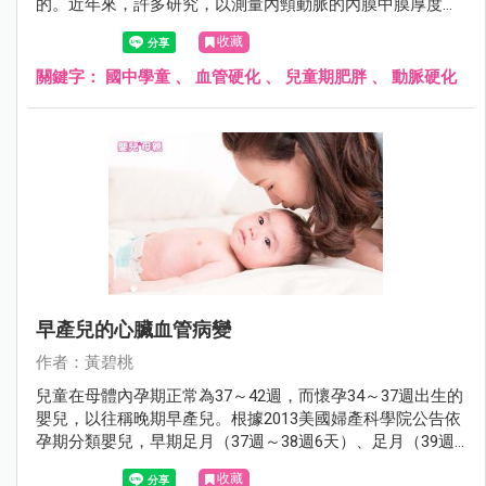
的。近年來，許多研究，以測量內頸動脈的內膜中膜厚度，
血流引致擴張（flow-mediate dilation）及脈博速率（pulse
收藏
wave velocity）來推測早期動腺粥樣硬化病變，也是測定肥
胖兒童動脈硬化的有效的方法。
關鍵字：
國中學童
、
血管硬化
、
兒童期肥胖
、
動脈硬化
早產兒的心臟血管病變
作者：黃碧桃
兒童在母體內孕期正常為37～42週，而懷孕34～37週出生的
嬰兒，以往稱晚期早產兒。根據2013美國婦產科學院公告依
孕期分類嬰兒，早期足月（37週～38週6天）、足月（39週
～40週6天）、晚期足月（41週～41週6天）及延後（≧42
收藏