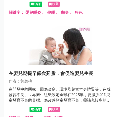
長，以舒適或怕嗆奶的理由，未將嬰兒仰睡。
收藏
關鍵字：
嬰兒睡姿
、
仰睡
、
翻身
、
猝死
在嬰兒期提早餵食雞蛋，會促進嬰兒生長
作者：黃碧桃
在開發中的國家，因為貧窮、環境及兒童本身體質等，造成
發育不良。世界衛生組織設定全球在2025年，要減少40%兒
童發育不良的目標。為改善兒童發育不良，需補充較多的食
物及營養素。在嬰兒期，雞蛋可提供營養及加強免疫功能，
收藏
但以往認為會增加蛋白質過敏的機會，故多建議在一歲後，
才可給嬰兒食用全蛋。