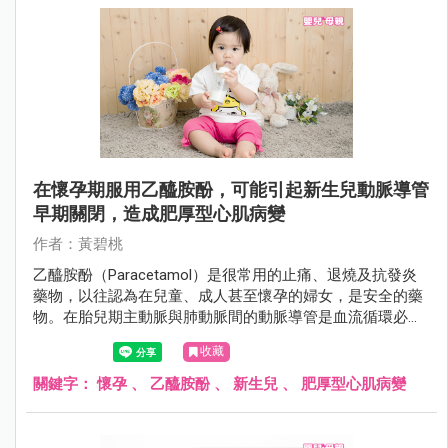
在懷孕期服用乙醯胺酚，可能引起新生兒動脈導管
早期關閉，造成肥厚型心肌病變
作者：黃碧桃
乙醯胺酚（Paracetamol）是很常用的止痛、退燒及抗發炎
藥物，以往認為在兒童、成人甚至懷孕的婦女，是安全的藥
物。在胎兒期主動脈與肺動脈間的動脈導管是血流循環必要
的血管，出生後，動脈導管會在數天內自然閉合。而在早產
收藏
兒或合併其他畸型或疾病時，動脈導管無法自然閉合，可用
非類固醇發炎藥物或乙醯胺酚，促使動脈導管閉合，或外科
關鍵字：
懷孕
、
乙醯胺酚
、
新生兒
、
肥厚型心肌病變
手術治療。