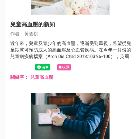
兒童高血壓的新知
作者：黃碧桃
近年來，兒童及青少年的高血壓，逐漸受到重視，希望從兒
童期就可預防成人的高血壓及心血管疾病。在今年一月份的
兒童病疾病檔案（Arch Dis Child 2018;103:96-100），英國
倫敦大奧蒙德街兒童醫院（Great Ormond Street Hospital
收藏
for Children）的拉傑（Laljr R）醫師，撰寫了兒童高血壓的
新知。
關鍵字：
兒童高血壓