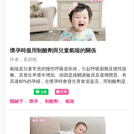
懷孕時服用制酸劑與兒童氣喘的關係
作者：黃碧桃
氣喘是兒童常患的慢性呼吸道疾病，引起呼吸困難及慢性咳
嗽。其發生率逐年增加。病因是接觸過敏原及遺傳體質。有
高達80%的孕婦，在懷孕時會發生胃食道返流，而制酸劑是
有效且安全的常用治療藥物。有研究發現，制酸劑會引起胃
收藏
中食物變性成過敏原而影響免疫反應，也有研究發現，懷孕
老鼠使用制酸劑，可引致所生小老鼠的食物過敏。
關鍵字：
懷孕
、
制酸劑
、
氣喘