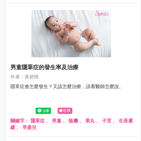
男童隱睪症的發生率及治療
作者：黃碧桃
隱睪症會怎麼發生？又該怎麼治療，請看醫師怎麼說。
收藏
關鍵字：
隱睪症
、
男童
、
陰囊
、
睪丸
、
子宮
、
生長遲
緩
、
早產兒