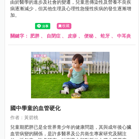
由於醫學的進步及社會的變遷，兒童患傳染性及營養不良疾
病逐漸減少，但其他生理及心理性急慢性疾病的發生逐漸增
加。
收藏
關鍵字：
肥胖
、
自閉症
、
皮疹
、
便秘
、
蛀牙
、
中耳炎
國中學童的血管硬化
作者：黃碧桃
兒童期肥胖已是全世界青少年的健康問題，其與成年後心臟
血管病變的關係，是許多醫界及公共衛生專家研究及關注