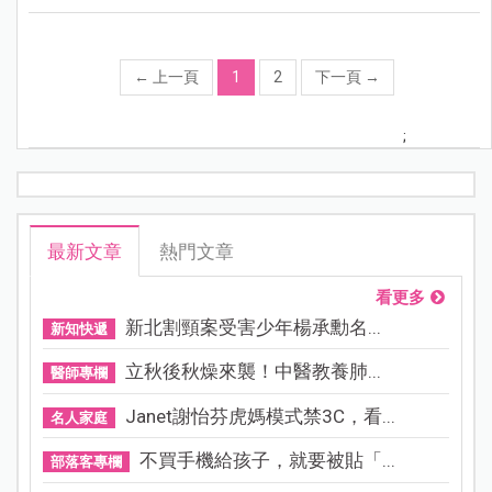
←
上一頁
1
2
下一頁
→
;
最新文章
熱門文章
看更多
新北割頸案受害少年楊承勳名...
新知快遞
立秋後秋燥來襲！中醫教養肺...
醫師專欄
Janet謝怡芬虎媽模式禁3C，看...
名人家庭
不買手機給孩子，就要被貼「...
部落客專欄