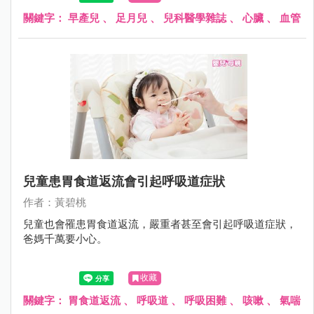
週）。早期足月兒的呼吸功能，有許多研究報告，但是心臟
血管疾病，則較少研究報告。
關鍵字：
早產兒
、
足月兒
、
兒科醫學雜誌
、
心臟
、
血管
兒童患胃食道返流會引起呼吸道症狀
作者：黃碧桃
兒童也會罹患胃食道返流，嚴重者甚至會引起呼吸道症狀，
爸媽千萬要小心。
收藏
關鍵字：
胃食道返流
、
呼吸道
、
呼吸困難
、
咳嗽
、
氣喘