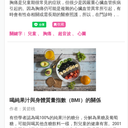
胸痛是兒童期很常見的症狀，但很少是因嚴重心臟血管疾病
引起的。因為胸痛仍可能是複雜的心臟血管異常所引起，有
時會有性命相關或需長期的醫療照護，所以，在門診時，兒
童因胸痛來求診，醫師也會做許多檢查，包括心電圖，胸部
收藏
X光及超音波心圖等，以探查胸痛的原因。
關鍵字：
兒童
、
胸痛
、
超音波
、
心圖
喝純果汁與身體質量指數（BMI）的關係
作者：黃碧桃
有些學者認為喝100%的純果汁的糖分，分解為果糖及葡萄
糖，可能與喝其他含糖飲料一樣，對兒童的健康有害。2001