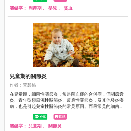
補充鐵劑，也不能完全矯正失調的功能。所以，在周產期是
什麼危險因素，造成嬰兒缺鐵性貧血，值得探討。
關鍵字：
周產期
、
嬰兒
、
貧血
兒童期的關節炎
作者：黃碧桃
在兒童期，細菌性關節炎，常是菌血症的合併症，但關節囊
炎、青年型類風濕性關節炎、反應性關節炎，及其他發炎疾
病，也是引起兒童性關節炎的常見原因。而最常見的細菌性
關節炎，必須抽血或抽關節液培養，才能找到病原菌，故常
收藏
常無法及早正確診斷。
關鍵字：
兒童期
、
關節炎