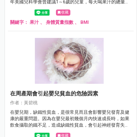
年美國兒科學會曾建議1～6歲的兒童，每天喝果汁的總量上
限為120～180C.C.，7歲以上的兒童則為240～360C.C.。但實
收藏
際上，許多兒童每天喝的果汁量遠超過此建議量，是否會引
起兒童肥胖，影響健康，值得探討。
關鍵字：
果汁
、
身體質量指數
、
BMI
在周產期會引起嬰兒貧血的危險因素
作者：黃碧桃
在嬰兒期，缺鐵性貧血，是很常見而且會影響嬰兒發育及健
康的嚴重問題。因為在嬰兒最初幾個月內快速成長時，如果
飲食攝取的鐵不足，造成缺鐵性貧血，會引起神經發育失
調，造成長期認知，運動功能及行為發育的不良，甚至事後
收藏