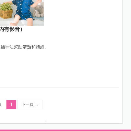
內有影音）
溫補手法幫助清熱和體虛。
頁
1
下一頁
→
;