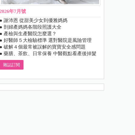
2026年7月號
● 謝沛恩 從甜美少女到優雅媽媽
● 剖婦產媽媽各階段照護大全
● 產檢與生產醫院怎麼選？
● 好醫師５大檢驗標準 選對醫院是風險管理
● 破解４個最常被誤解的寶寶安全感問題
● 藥膳、茶飲、日常保養 中醫觀點看產後掉髮
雜誌訂閱