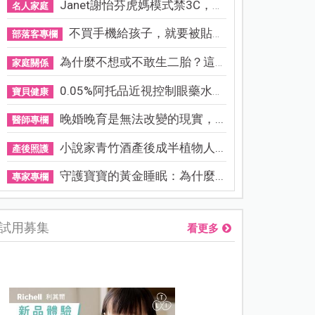
Janet謝怡芬虎媽模式禁3C，看...
名人家庭
不買手機給孩子，就要被貼「...
部落客專欄
為什麼不想或不敢生二胎？這8...
家庭關係
0.05%阿托品近視控制眼藥水納...
寶貝健康
晚婚晚育是無法改變的現實，...
醫師專欄
小說家青竹酒產後成半植物人...
產後照護
守護寶寶的黃金睡眠：為什麼...
專家專欄
試用募集
看更多