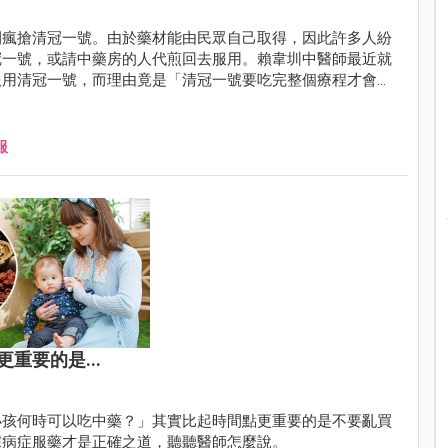
間瘋搶清冠一號。由於藥材能由民眾自己取得，因此許多人紛
冠一號，或請中藥房的人代煎回去服用。賴韋圳中醫師最近就
服用清冠一號，而理由竟是「清冠一號要吃完整個療程才會
服
重要的是...
小孩何時可以吃中藥？」其實比起時間點更重要的是不要亂買
據病症服藥才是正確之道，聽聽醫師怎麼說。