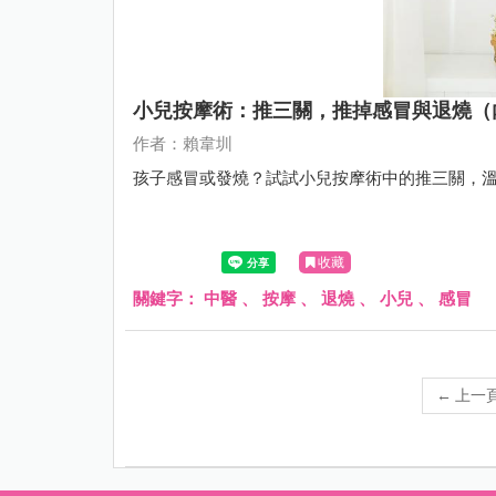
小兒按摩術：推三關，推掉感冒與退燒（
作者：賴韋圳
孩子感冒或發燒？試試小兒按摩術中的推三關，
收藏
關鍵字：
中醫
、
按摩
、
退燒
、
小兒
、
感冒
←
上一