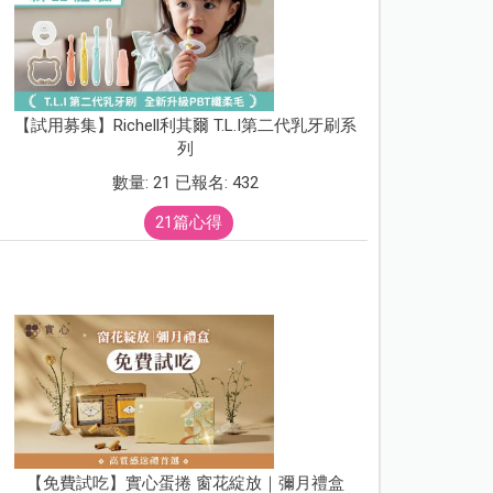
【試用募集】Richell利其爾 T.L.I第二代乳牙刷系
列
數量: 21 已報名: 432
21篇心得
【免費試吃】實心蛋捲 窗花綻放｜彌月禮盒