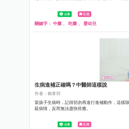
收藏
關鍵字：
中藥
、
吃藥
、
嬰幼兒
生病進補正確嗎？中醫師這樣說
作者：賴韋圳
當孩子生病時，記得切勿再進行進補動作，這樣
延病情，反而無法盡快痊癒。
收藏