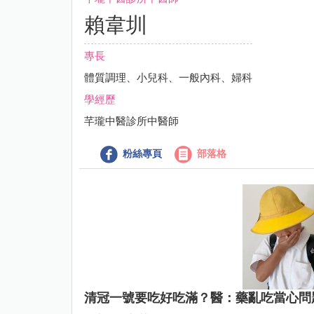
賴韋圳
專長
體質調理、小兒科、一般內科、婦科
學經歷
芊瓏中醫診所中醫師
粉絲專頁
部落格
清冠一號要吃好吃滿？醫：藥亂吃當心問