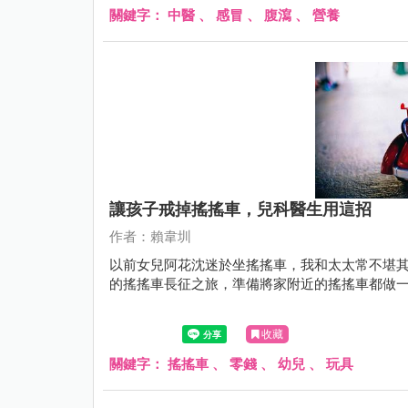
關鍵字：
中醫
、
感冒
、
腹瀉
、
營養
讓孩子戒掉搖搖車，兒科醫生用這招
作者：賴韋圳
以前女兒阿花沈迷於坐搖搖車，我和太太常不堪
的搖搖車長征之旅，準備將家附近的搖搖車都做一輪，結
收藏
關鍵字：
搖搖車
、
零錢
、
幼兒
、
玩具