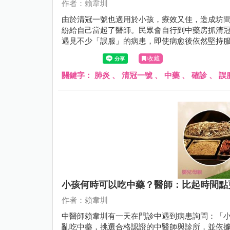
作者：賴韋圳
由於清冠一號也適用於小孩，療效又佳，造成坊
紛給自己當起了醫師。民眾會自行到中藥房抓清
遇見不少「誤服」的病患，即使病愈後依然堅持
好」……
收藏
關鍵字：
肺炎
、
清冠一號
、
中藥
、
確診
、
誤
小孩何時可以吃中藥？醫師：比起時間點更
作者：賴韋圳
中醫師賴韋圳有一天在門診中遇到病患詢問：「
亂吃中藥，挑選合格認證的中醫師與診所，並依