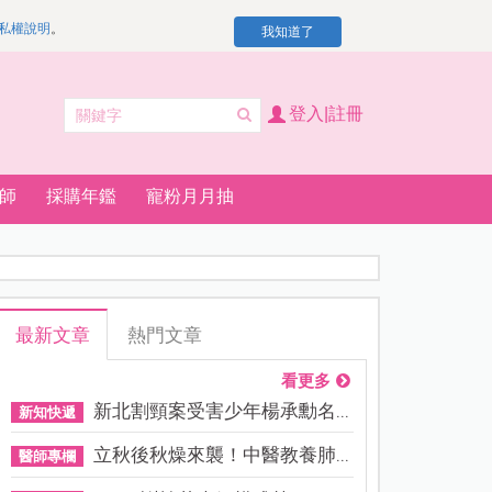
私權說明
。
我知道了
登入|註冊
師
採購年鑑
寵粉月月抽
最新文章
熱門文章
看更多
新北割頸案受害少年楊承勳名...
新知快遞
立秋後秋燥來襲！中醫教養肺...
醫師專欄