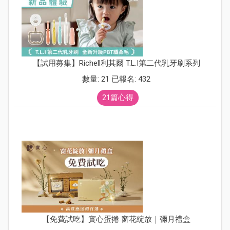
【試用募集】Richell利其爾 T.L.I第二代乳牙刷系列
數量: 21 已報名: 432
21篇心得
【免費試吃】實心蛋捲 窗花綻放｜彌月禮盒