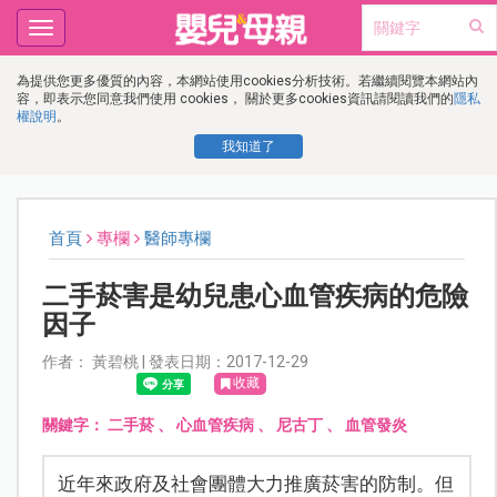
Toggle
navigation
為提供您更多優質的內容，本網站使用cookies分析技術。若繼續閱覽本網站內
容，即表示您同意我們使用 cookies， 關於更多cookies資訊請閱讀我們的
隱私
權說明
。
我知道了
首頁
專欄
醫師專欄
二手菸害是幼兒患心血管疾病的危險
因子
作者： 黃碧桃 | 發表日期：2017-12-29
收藏
關鍵字：
二手菸
、
心血管疾病
、
尼古丁
、
血管發炎
近年來政府及社會團體大力推廣菸害的防制。但