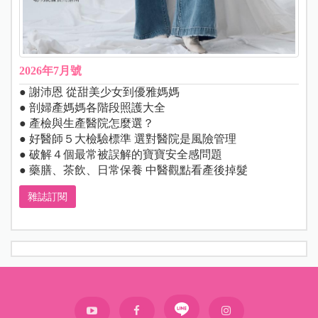
2026年7月號
● 謝沛恩 從甜美少女到優雅媽媽
● 剖婦產媽媽各階段照護大全
● 產檢與生產醫院怎麼選？
● 好醫師５大檢驗標準 選對醫院是風險管理
● 破解４個最常被誤解的寶寶安全感問題
● 藥膳、茶飲、日常保養 中醫觀點看產後掉髮
雜誌訂閱