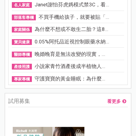
Janet謝怡芬虎媽模式禁3C，看...
名人家庭
不買手機給孩子，就要被貼「...
部落客專欄
為什麼不想或不敢生二胎？這8...
家庭關係
0.05%阿托品近視控制眼藥水納...
寶貝健康
晚婚晚育是無法改變的現實，...
醫師專欄
小說家青竹酒產後成半植物人...
產後照護
守護寶寶的黃金睡眠：為什麼...
專家專欄
試用募集
看更多