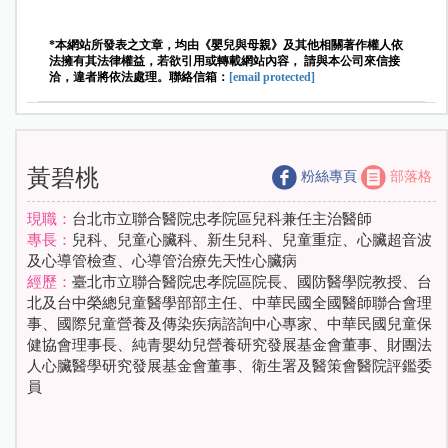
*本網站所發表之文章，均由《嬰兒與母親》及其他相關著作權人依
法擁有其法律權益，若欲引用或轉載網站內容， 請與本公司來信接
洽，違者將依法處理。聯絡信箱：
[email protected]
黃碧桃
粉絲專頁
部落格
現職：
台北市立聯合醫院忠孝院區兒科兼任主治醫師
專長：
兒科、兒童心臟科、新生兒科、兒童重症、心臟超音波
及心導管檢查、心導管治療先天性心臟病
經歷：
臺北市立聯合醫院忠孝院區院長、國防醫學院教授、台
北及台中榮總兒童醫學部部主任、中華民國全國醫師聯合會理
事、國際兒童營養及傳染疾病諮詢中心專家、中華民國兒童保
健協會理事長、純青嬰幼兒營養研究發展基金會董事、財團法
人心臟醫學研究發展基金會董事、衛生署及醫策會醫院評鑑委
員