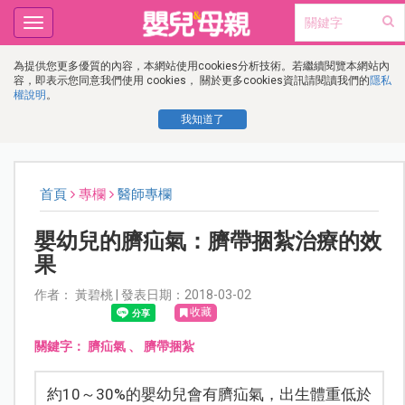
Toggle
navigation
為提供您更多優質的內容，本網站使用cookies分析技術。若繼續閱覽本網站內
容，即表示您同意我們使用 cookies， 關於更多cookies資訊請閱讀我們的
隱私
權說明
。
我知道了
首頁
專欄
醫師專欄
嬰幼兒的臍疝氣：臍帶捆紮治療的效
果
作者： 黃碧桃 | 發表日期：2018-03-02
收藏
關鍵字：
臍疝氣
、
臍帶捆紮
約10～30%的嬰幼兒會有臍疝氣，出生體重低於