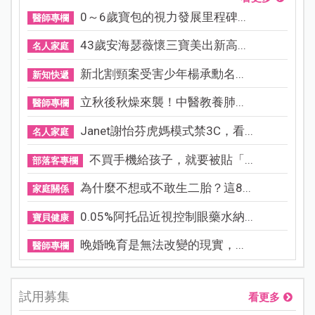
0～6歲寶包的視力發展里程碑...
醫師專欄
43歲安海瑟薇懷三寶美出新高...
名人家庭
新北割頸案受害少年楊承勳名...
新知快遞
立秋後秋燥來襲！中醫教養肺...
醫師專欄
Janet謝怡芬虎媽模式禁3C，看...
名人家庭
不買手機給孩子，就要被貼「...
部落客專欄
為什麼不想或不敢生二胎？這8...
家庭關係
0.05%阿托品近視控制眼藥水納...
寶貝健康
晚婚晚育是無法改變的現實，...
醫師專欄
試用募集
看更多