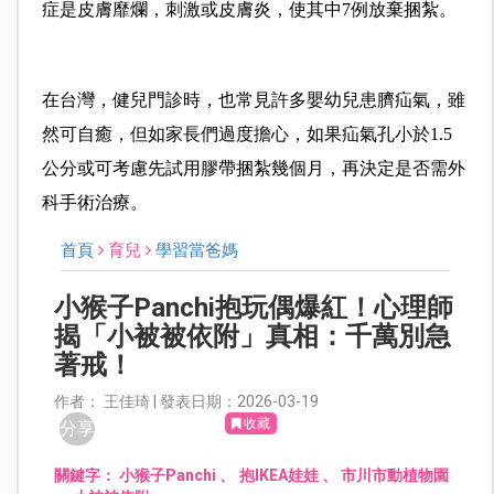
症是皮膚靡爛，刺激或皮膚炎，使其中7例放棄捆紮。
在台灣，健兒門診時，也常見許多嬰幼兒患臍疝氣，雖
然可自癒，但如家長們過度擔心，如果疝氣孔小於1.5
公分或可考慮先試用膠帶捆紮幾個月，再決定是否需外
科手術治療。
首頁
育兒
學習當爸媽
小猴子Panchi抱玩偶爆紅！心理師
揭「小被被依附」真相：千萬別急
著戒！
作者： 王佳琦 | 發表日期：2026-03-19
收藏
分享
關鍵字：
小猴子Panchi
、
抱IKEA娃娃
、
市川市動植物園