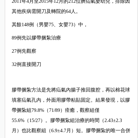
2011年4月至2015年12月的212位臍疝氣嬰幼兒，排除因
其他疾病需開刀及轉院的64人。
其餘148例（男嬰75、女嬰73）中，
89例先以膠帶捆紮治療
27例先觀察
32例直接開刀
膠帶捆紮方法是先將疝氣內腸子推回腹腔，再以棉花球
填塞疝氣孔內，外面用膠帶粘貼固定。結果發現，以膠
帶捆紥組79.8%（71/89）痊癒，觀察組僅
55.6%（15/27）。膠帶捆紥組治療的時間（2.43±2.3
月）也比觀察組（6.9±4.7月）短。膠帶捆紥的唯一合併