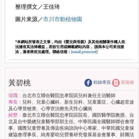
整理撰文／王佳琦
圖片來源／
市川市動植物園
*本網站所發表之文章，均由《嬰兒與母親》及其他相關著作權人依
法擁有其法律權益，若欲引用或轉載網站內容， 請與本公司來信接
洽，違者將依法處理。聯絡信箱：
[email protected]
黃碧桃
粉絲專頁
部落格
現職：
台北市立聯合醫院忠孝院區兒科兼任主治醫師
專長：
兒科、兒童心臟科、新生兒科、兒童重症、心臟超音波
及心導管檢查、心導管治療先天性心臟病
經歷：
臺北市立聯合醫院忠孝院區院長、國防醫學院教授、台
北及台中榮總兒童醫學部部主任、中華民國全國醫師聯合會理
事、國際兒童營養及傳染疾病諮詢中心專家、中華民國兒童保
健協會理事長、純青嬰幼兒營養研究發展基金會董事、財團法