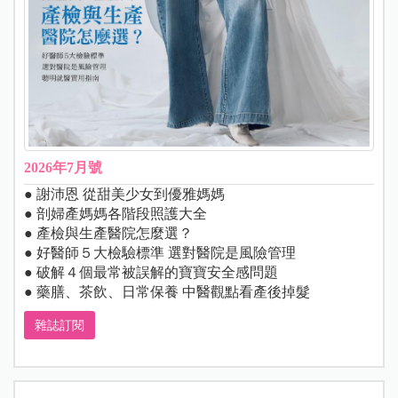
2026年7月號
● 謝沛恩 從甜美少女到優雅媽媽
● 剖婦產媽媽各階段照護大全
● 產檢與生產醫院怎麼選？
● 好醫師５大檢驗標準 選對醫院是風險管理
● 破解４個最常被誤解的寶寶安全感問題
● 藥膳、茶飲、日常保養 中醫觀點看產後掉髮
雜誌訂閱