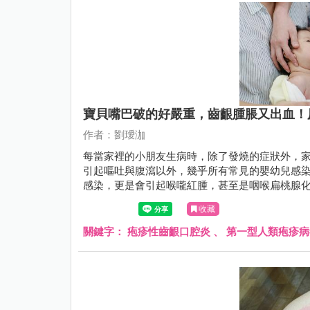
寶貝嘴巴破的好嚴重，齒齦腫脹又出血！
作者：劉璦泇
每當家裡的小朋友生病時，除了發燒的症狀外，家
引起嘔吐與腹瀉以外，幾乎所有常見的嬰幼兒感染
感染，更是會引起喉嚨紅腫，甚至是咽喉扁桃腺
收藏
關鍵字：
疱疹性齒齦口腔炎
、
第一型人類疱疹病