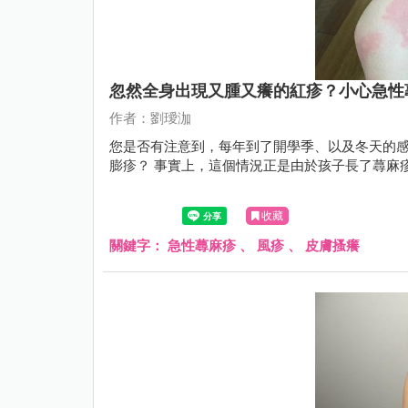
忽然全身出現又腫又癢的紅疹？小心急性
作者：劉璦泇
您是否有注意到，每年到了開學季、以及冬天的
膨疹？ 事實上，這個情況正是由於孩子長了蕁麻
收藏
關鍵字：
急性蕁麻疹
、
風疹
、
皮膚搔癢