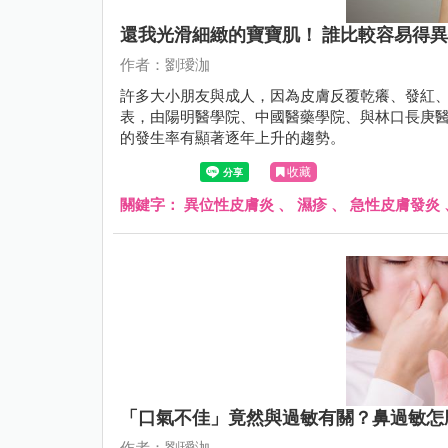
還我光滑細緻的寶寶肌！ 誰比較容易得
作者：劉璦泇
許多大小朋友與成人，因為皮膚反覆乾癢、發紅
表，由陽明醫學院、中國醫藥學院、與林口長庚
的發生率有顯著逐年上升的趨勢。
收藏
關鍵字：
異位性皮膚炎
、
濕疹
、
急性皮膚發炎
「口氣不佳」竟然與過敏有關？鼻過敏怎
作者：劉璦泇