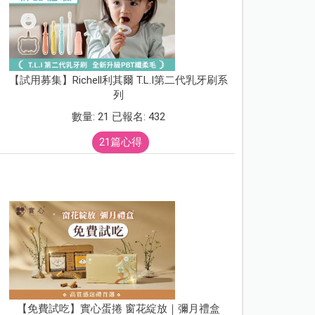
【試用募集】Richell利其爾 T.L.I第二代乳牙刷系
列
數量: 21 已報名: 432
21篇心得
【免費試吃】實心蛋捲 窗花綻放｜彌月禮盒