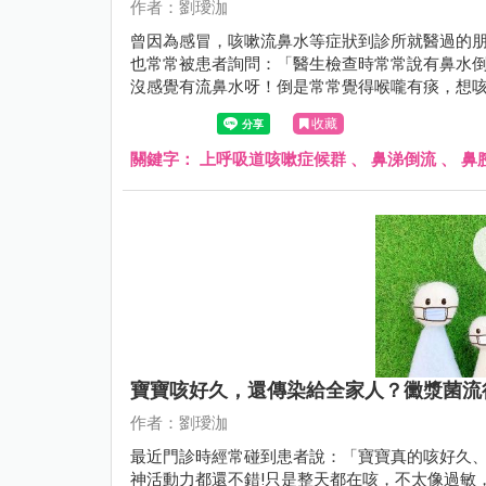
作者：劉璦泇
曾因為感冒，咳嗽流鼻水等症狀到診所就醫過的
也常常被患者詢問：「醫生檢查時常常說有鼻水倒流.
沒感覺有流鼻水呀！倒是常常覺得喉嚨有痰，想咳嗽.
往後滲，倒流至咽喉的一個正常生理現象。
收藏
關鍵字：
上呼吸道咳嗽症候群
、
鼻涕倒流
、
鼻
寶寶咳好久，還傳染給全家人？黴漿菌流
作者：劉璦泇
最近門診時經常碰到患者說：「寶寶真的咳好久
神活動力都還不錯!只是整天都在咳，不太像過敏