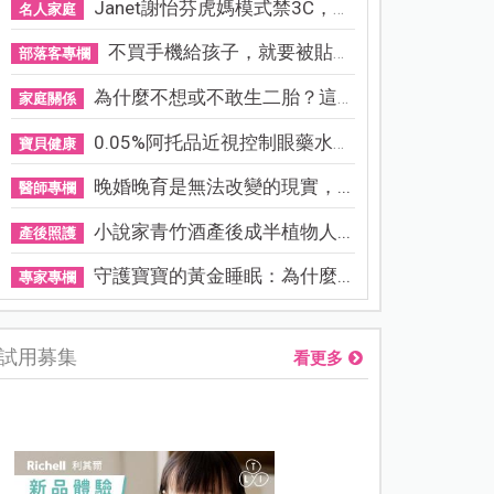
Janet謝怡芬虎媽模式禁3C，看...
名人家庭
不買手機給孩子，就要被貼「...
部落客專欄
為什麼不想或不敢生二胎？這8...
家庭關係
0.05%阿托品近視控制眼藥水納...
寶貝健康
晚婚晚育是無法改變的現實，...
醫師專欄
小說家青竹酒產後成半植物人...
產後照護
守護寶寶的黃金睡眠：為什麼...
專家專欄
試用募集
看更多