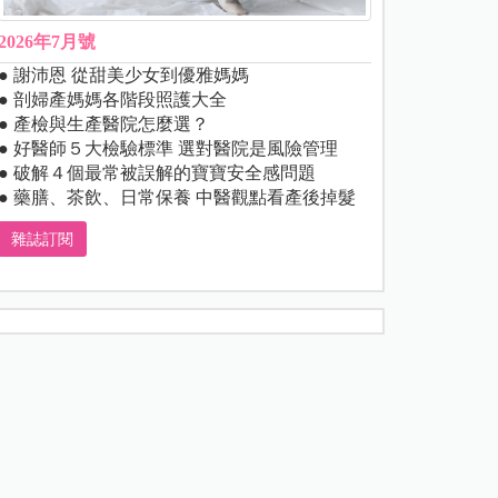
2026年7月號
● 謝沛恩 從甜美少女到優雅媽媽
● 剖婦產媽媽各階段照護大全
● 產檢與生產醫院怎麼選？
● 好醫師５大檢驗標準 選對醫院是風險管理
● 破解４個最常被誤解的寶寶安全感問題
● 藥膳、茶飲、日常保養 中醫觀點看產後掉髮
雜誌訂閱