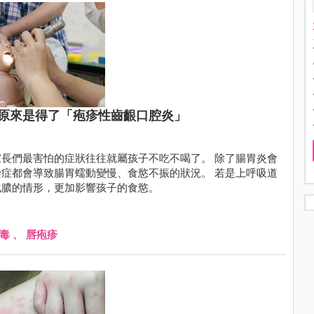
原來是得了「疱疹性齒齦口腔炎」
長們最害怕的症狀往往就屬孩子不吃不喝了。 除了腸胃炎會
症都會導致腸胃蠕動變慢、食慾不振的狀況。 若是上呼吸道
化膿的情形，更加影響孩子的食慾。
毒
、
唇疱疹