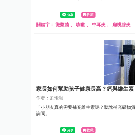
收藏
關鍵字：
黴漿菌
、
咳嗽
、
中耳炎
、
扁桃腺炎
家長如何幫助孩子健康長高？鈣與維生素
作者：劉璦泇
「小朋友真的需要補充維生素嗎？聽說補充礦物
詢問。
收藏