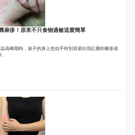
蕁麻疹！原來不只食物過敏這麼簡單
感染高峰期時，孩子的身上也似乎特別容易出現紅腫的癢疹或
疹。