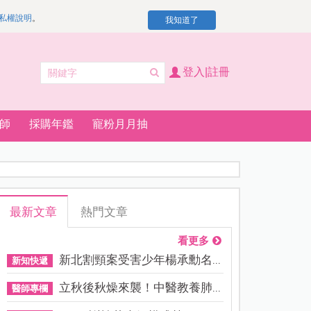
私權說明
。
我知道了
登入|註冊
師
採購年鑑
寵粉月月抽
最新文章
熱門文章
看更多
新北割頸案受害少年楊承勳名...
新知快遞
立秋後秋燥來襲！中醫教養肺...
醫師專欄