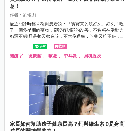
意！
作者：劉璦泇
最近門診時經常碰到患者說：「寶寶真的咳好久、好久！吃
了一個多星期的藥物，卻沒有明顯的改善，不過精神活動力
都還不錯!只是整天都在咳，不太像過敏，吃藥又吃不好，連
家人都被傳染了！」
收藏
關鍵字：
黴漿菌
、
咳嗽
、
中耳炎
、
扁桃腺炎
家長如何幫助孩子健康長高？鈣與維生素 D是身高
成長的關鍵營養素！