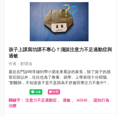
孩子上課寫功課不專心？淺談注意力不足過動症與
過敏
作者：劉璦泇
最近在門診時常碰到帶小朋友來看診的家長，除了孩子的感
冒症狀以外，往往也為了教養、就學、上學表現十分煩惱。
"劉醫師，不知道孩子是不是因為不舒服而專注力不集中? 老
師常常跟我們反映孩子上課不專心，回家功課也是需要我們
收藏
全程盯著才能完成。 每天光是幫他看功課就造成親子衝突不
斷......這該如何是好呢？ 在之前的文章中我們曾分享過，兒童
關鍵字：
注意力不足過動症
、
過敏
、
ADHD
、
認知行為
出現注意力不集中、過動、衝動控制障礙與過敏性體質密切
治療
相關。 這些孩子因過敏性鼻炎、異位性皮膚炎、氣喘等病
症，導致睡眠品質差以及神經傳導物質的調控異常，較其他