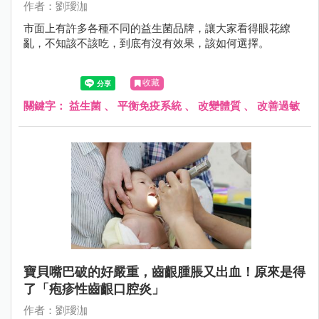
作者：劉璦泇
市面上有許多各種不同的益生菌品牌，讓大家看得眼花繚
亂，不知該不該吃，到底有沒有效果，該如何選擇。
收藏
關鍵字：
益生菌
、
平衡免疫系統
、
改變體質
、
改善過敏
寶貝嘴巴破的好嚴重，齒齦腫脹又出血！原來是得
了「疱疹性齒齦口腔炎」
作者：劉璦泇