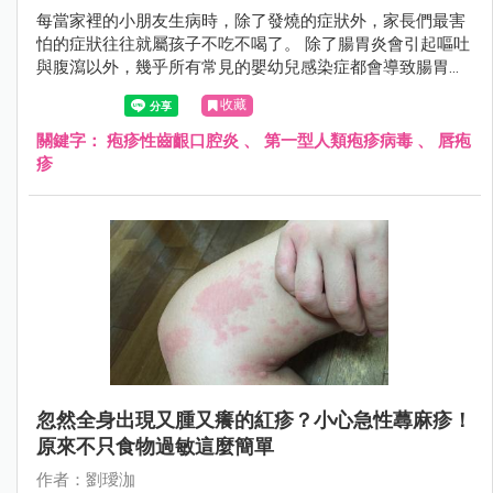
每當家裡的小朋友生病時，除了發燒的症狀外，家長們最害
怕的症狀往往就屬孩子不吃不喝了。 除了腸胃炎會引起嘔吐
與腹瀉以外，幾乎所有常見的嬰幼兒感染症都會導致腸胃蠕
動變慢、食慾不振的狀況。 若是上呼吸道感染，更是會引起
收藏
喉嚨紅腫，甚至是咽喉扁桃腺化膿的情形，更加影響孩子的
食慾。
關鍵字：
疱疹性齒齦口腔炎
、
第一型人類疱疹病毒
、
唇疱
疹
忽然全身出現又腫又癢的紅疹？小心急性蕁麻疹！
原來不只食物過敏這麼簡單
作者：劉璦泇