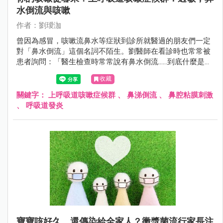
水倒流與咳嗽
作者：劉璦泇
曾因為感冒，咳嗽流鼻水等症狀到診所就醫過的朋友們一定
對「鼻水倒流」這個名詞不陌生。劉醫師在看診時也常常被
患者詢問：「醫生檢查時常常說有鼻水倒流......到底什麼是鼻
水倒流呢？是一個病嗎？而且有時候其實沒感覺有流鼻水
收藏
呀！倒是常常覺得喉嚨有痰，想咳嗽......」，其實鼻水倒流顧
名思義就是指鼻腔與鼻竇的分泌物往後滲，倒流至咽喉的一
關鍵字：
上呼吸道咳嗽症候群
、
鼻涕倒流
、
鼻腔粘膜刺激
個正常生理現象。
、
呼吸道發炎
寶寶咳好久，還傳染給全家人？黴漿菌流行家長注