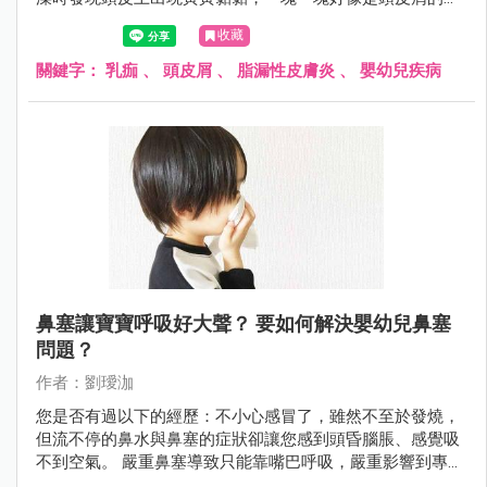
西......請問這麼小就有頭皮屑正常嗎？是不是我們在清潔上有
收藏
什麼沒注意到的？」
關鍵字：
乳痂
、
頭皮屑
、
脂漏性皮膚炎
、
嬰幼兒疾病
鼻塞讓寶寶呼吸好大聲？ 要如何解決嬰幼兒鼻塞
問題？
作者：劉璦泇
您是否有過以下的經歷：不小心感冒了，雖然不至於發燒，
但流不停的鼻水與鼻塞的症狀卻讓您感到頭昏腦脹、感覺吸
不到空氣。 嚴重鼻塞導致只能靠嘴巴呼吸，嚴重影響到專注
力與工作效率、痛不欲生。