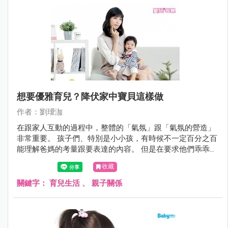
孩童容易產生注意力不集中、急躁、易衝動、犯錯率高等情
況。 甚至可能進而發展出注意力缺乏/過動症候群。 因此，
孩子除了妥善控制與治療過敏以外，一段時間後若仍專注力
欠佳，就要考慮針對注意力不足，接受進一步的評估與治
療。
想要優雅育兒？降伏家中寶貝這樣做
作者：劉璦泇
在跟家人互動的過程中，整體的「氣氛」跟「氣氛的營造」
非常重要。 孩子們、特別是小小孩，有時候不一定百分之百
能理解爸媽的考量跟要表達的內容。 但是在要求他們乖乖配
合跟嘗試溝通的時候，"在一個好的氛圍下出發"其實決定了
收藏
這次的結果是"平安喜樂"，還是"硝煙四起"。 更重要的是，
雖然有時候家長的怒吼跟小懲罰非常有用，但全家人的心情
關鍵字：
育兒生活
、
親子關係
與整體的氣氛卻被破壞了。 爸媽們發完脾氣後也會非常的疲
憊。 有鑑於此，快來一起看看還有哪些不費力就可以降服家
中小魔獸們的好方法吧!