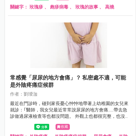
關鍵字：
玫瑰疹
、
皰疹病毒
、
玫瑰的故事
、
高燒
常感覺「尿尿的地方會痛」？ 私密處不適，可能
是外陰疼痛症候群
作者：劉璦泇
最近在門診時，碰到家長憂心忡忡地帶著上幼稚園的女兒來
就診：｢醫師，我女兒最近常常說尿尿的地方會痛......帶去急
診做過尿液檢查等也都沒問題。 外觀上也都很完整，也沒有
受傷......請問這樣到底是怎麼會回事？」
收藏