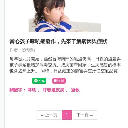
當心孩子哮吼症發作，先來了解病因與症狀
作者：劉璦泇
每年從九月開始，雖然台灣南部的氣溫仍高，日夜的溫差與
孩子群聚後增加病毒交流、把病菌帶回家，生病感冒的機率
也會逐漸上升。 同時，日益嚴重的霾害與空汙使空氣品質下
降，讓敏感族群過敏甚至是氣喘發作的比率上升。 若再加上
收藏
秋颱報到、外圍氣流導致降雨頻率增加，空氣中黴菌、塵
螨、與小分子粉塵更會使過敏症狀急性發作。 這時候，如果
關鍵字：
哮吼
、
呼吸道疾病
、
過敏
不小心感染到病毒，症狀往往也會來的特別嚴重。 今天要跟
大家分享的是在季節轉換時，特別容易影響孩子的感染併發
症「哮吼」。
←
上一頁
1
下一頁
→