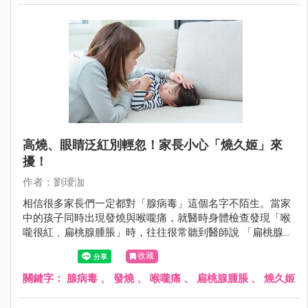
高燒、眼睛泛紅別輕忽！家長小心「燒久姬」來
擾！
作者：劉璦泇
相信很多家長們一定都對「腺病毒」這個名字不陌生。當家
中的孩子同時出現發燒與喉嚨痛，就醫時身體檢查發現「喉
嚨很紅﹑扁桃腺腫脹」時，往往很常聽到醫師說 「扁桃腺發
炎，可能是腺病毒感染或是細菌感染」。
收藏
關鍵字：
腺病毒
、
發燒
、
喉嚨痛
、
扁桃腺腫脹
、
燒久姬