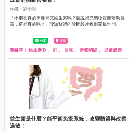
作者：劉璦泇
「小朋友真的需要補充維生素嗎？聽說補充礦物質能幫助長
高，這是真的嗎？」璦泇醫師的診間經常收到家長詢問。
收藏
關鍵字：
維生素 D
、
鈣
、
長高
、
營養關鍵
、
兒童健康
益生菌是什麼？能平衡免疫系統，改變體質與改善
過敏！