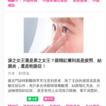
關鍵字：
外陰疼痛
、
外陰疼痛症候群
、
尿尿會痛
、
外陰
感染
淚之女王還是累之女王？眼睛紅癢到底是疲勞、結
膜炎，還是乾眼症！
作者：劉璦泇
最近門診時劉醫師常常注意到患者，除了主訴的感冒或是過
敏症狀以外，有許多合併眼睛發癢酸澀、結膜發紅充血、分
泌物增加的症狀。 甚至有些人出現視力模糊、看不清楚的病
症。
收藏