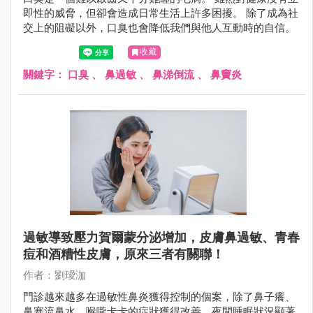
即性的威脅，但卻會造成日常生活上許多困擾。 除了成為社
交上的阻礙以外，口臭也會降低我們與他人互動時的自信。
收藏
關鍵字：
口臭
、
鼻過敏
、
鼻涕倒流
、
鼻竇炎
過敏導致壓力賀爾蒙分泌增加，皮膚鼻過敏、青春
痘和酒糟性皮膚，原來三者有關聯！
作者：劉璦泇
門診越來越多在過敏性鼻炎獲得控制的個案，除了鼻子癢、
鼻塞流鼻水、喉嚨卡卡的症狀獲得改善、夜間睡眠狀況顯著