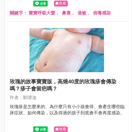
收藏
關鍵字：
寶寶呼吸大聲
、
鼻塞
、
過敏
、
病毒感染
玫瑰的故事寶寶版，高燒40度的玫瑰疹會傳染
嗎？疹子會留疤嗎？
作者：劉璦泇
玫瑰疹是怎麼來的、為什麼只有小小孩會得、會產生哪些臨
床症狀、如何傳染，以及得過的孩子到底會不會再度感染。
收藏