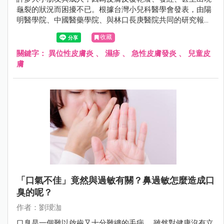
龜裂的狀況而困擾不已。根據台灣小兒科醫學會發表，由陽
明醫學院、中國醫藥學院、與林口長庚醫院共同的研究報告
指出，過去十年來，異位性皮膚炎在台灣的發生率有顯著逐
收藏
年上升的趨勢。
關鍵字：
異位性皮膚炎
、
濕疹
、
急性皮膚發炎
、
兒童皮
膚
「口氣不佳」竟然與過敏有關？鼻過敏怎麼造成口
臭的呢？
作者：劉璦泇
口臭是一個難以啟齒又十分難纏的毛病。 雖然對健康沒有立