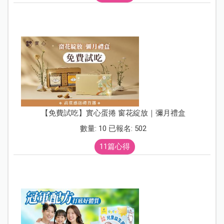
【免費試吃】實心蛋捲 窗花綻放｜彌月禮盒
數量: 10 已報名: 502
11篇心得