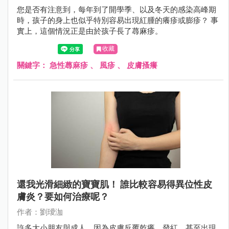
您是否有注意到，每年到了開學季、以及冬天的感染高峰期
時，孩子的身上也似乎特別容易出現紅腫的癢疹或膨疹？ 事
實上，這個情況正是由於孩子長了蕁麻疹。
收藏
關鍵字：
急性蕁麻疹
、
風疹
、
皮膚搔癢
還我光滑細緻的寶寶肌！ 誰比較容易得異位性皮
膚炎？要如何治療呢？
作者：劉璦泇
許多大小朋友與成人，因為皮膚反覆乾癢、發紅、甚至出現