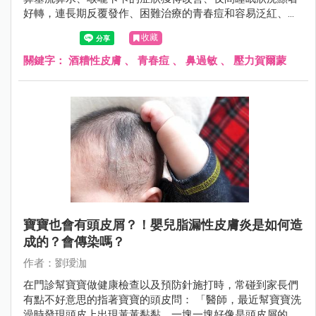
好轉，連長期反覆發作、困難治療的青春痘和容易泛紅、毛
孔粗大的酒糟性皮膚，在規律治療後都有明顯進步。最重要
收藏
的是，患者的生活品質也因此獲得極大的改善。
關鍵字：
酒糟性皮膚
、
青春痘
、
鼻過敏
、
壓力賀爾蒙
寶寶也會有頭皮屑？！嬰兒脂漏性皮膚炎是如何造
成的？會傳染嗎？
作者：劉璦泇
在門診幫寶寶做健康檢查以及預防針施打時，常碰到家長們
有點不好意思的指著寶寶的頭皮問： 「醫師，最近幫寶寶洗
澡時發現頭皮上出現黃黃黏黏，一塊一塊好像是頭皮屑的東