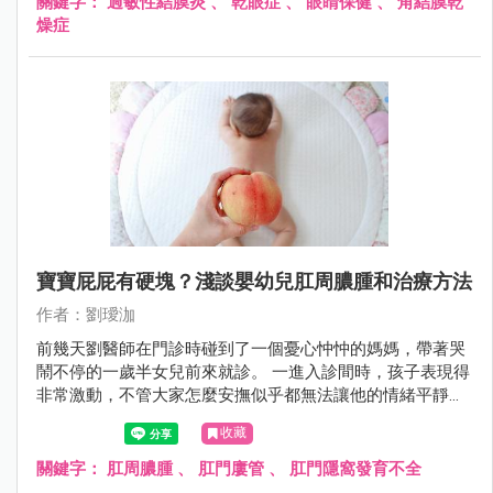
關鍵字：
過敏性結膜炎
、
乾眼症
、
眼睛保健
、
角結膜乾
燥症
寶寶屁屁有硬塊？淺談嬰幼兒肛周膿腫和治療方法
作者：劉璦泇
前幾天劉醫師在門診時碰到了一個憂心忡忡的媽媽，帶著哭
鬧不停的一歲半女兒前來就診。 一進入診間時，孩子表現得
非常激動，不管大家怎麼安撫似乎都無法讓他的情緒平靜下
來。
收藏
關鍵字：
肛周膿腫
、
肛門廔管
、
肛門隱窩發育不全