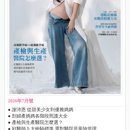
2026年7月號
● 謝沛恩 從甜美少女到優雅媽媽
● 剖婦產媽媽各階段照護大全
● 產檢與生產醫院怎麼選？
● 好醫師５大檢驗標準 選對醫院是風險管理