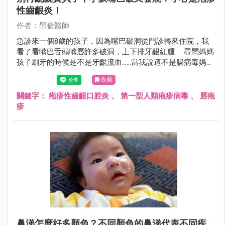
性齒齦炎！
作者：黑倫醫師
急診來一個8歲的孩子，因為嘴巴破洞從門診轉來住院，我
看了看嘴巴舌頭嘴唇許多破洞，上下排牙齦紅腫……尋問媽媽
孩子刷牙的時候是不是牙齦流血……當我說這不是腸病毒媽媽
很驚訝的表情看著我。
收藏
關鍵字：
疱疹性齒齦口腔炎
、
第一型人類疱疹病毒
、
唇疱
疹
鼻涕怎麼好多顏色？不同顏色的鼻涕代表不同疾