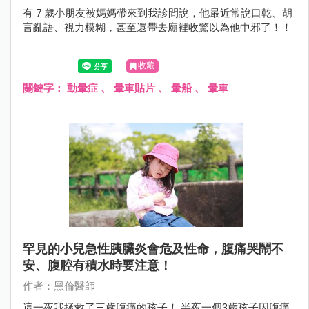
有 7 歲小朋友被媽媽帶來到我診間說，他最近常說口乾、胡
言亂語、視力模糊，甚至還帶去廟裡收驚以為他中邪了！！
收藏
關鍵字：
動暈症
、
暈車貼片
、
暈船
、
暈車
罕見的小兒急性胰臟炎會危及性命，腹痛哭鬧不
安、腹腔有積水時要注意！
作者：黑倫醫師
這一夜我拯救了三歲腹痛的孩子！ 半夜一個3歲孩子因腹痛