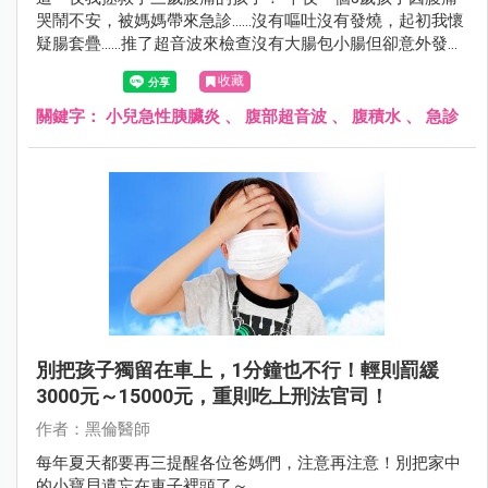
哭鬧不安，被媽媽帶來急診……沒有嘔吐沒有發燒，起初我懷
疑腸套疊……推了超音波來檢查沒有大腸包小腸但卻意外發現
腹腔有腹水，非常不尋常所以我積極的幫孩子詳細的抽血檢
收藏
查！後來睡夢中接到一通電話，黑倫醫師快來孩子的脂肪酶
超過3000……
關鍵字：
小兒急性胰臟炎
、
腹部超音波
、
腹積水
、
急診
別把孩子獨留在車上，1分鐘也不行！輕則罰緩
3000元～15000元，重則吃上刑法官司！
作者：黑倫醫師
每年夏天都要再三提醒各位爸媽們，注意再注意！別把家中
的小寶貝遺忘在車子裡頭了～