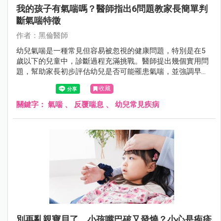
我的孩子有氣喘嗎？醫師指出6問題教家長簡單判
斷氣喘特徵
作者：黑倫醫師
幼兒氣喘是一種常見但容易被忽視的健康問題，特別是在5
歲以下的兒童中，診斷過程充滿挑戰。醫師提出幾個實用問
題，幫助家長初步評估幼兒是否可能罹患氣喘，並強調早期
識別與專業治療的重要性。
收藏
關鍵字：
氣喘
、
反覆喘息
、
幼兒常見疾病
別再亂親寶貝了，小孩嘴巴破又發燒？小心是疱疹