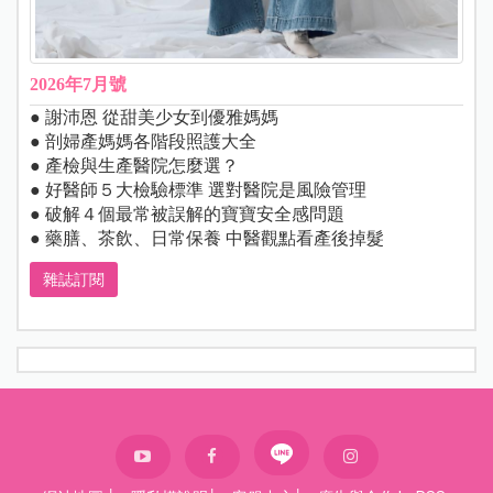
2026年7月號
● 謝沛恩 從甜美少女到優雅媽媽
● 剖婦產媽媽各階段照護大全
● 產檢與生產醫院怎麼選？
● 好醫師５大檢驗標準 選對醫院是風險管理
● 破解４個最常被誤解的寶寶安全感問題
● 藥膳、茶飲、日常保養 中醫觀點看產後掉髮
雜誌訂閱