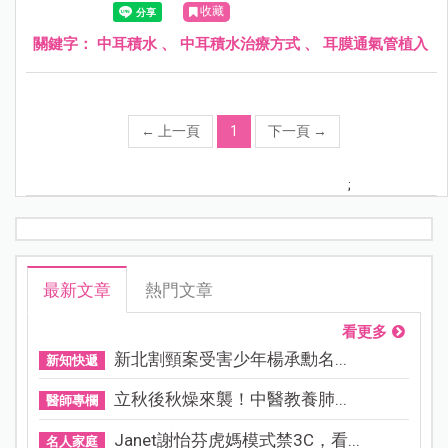
收藏
發展造成影響。
關鍵字：
中耳積水
、
中耳積水治療方式
、
耳膜通氣管植入
←
上一頁
1
下一頁
→
;
最新文章
熱門文章
看更多
新北割頸案受害少年楊承勳名...
新知快遞
立秋後秋燥來襲！中醫教養肺...
醫師專欄
Janet謝怡芬虎媽模式禁3C，看...
名人家庭