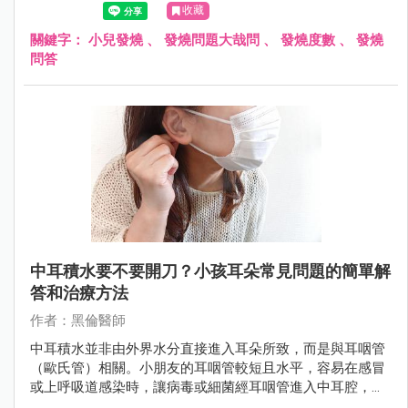
收藏
關鍵字：
小兒發燒
、
發燒問題大哉問
、
發燒度數
、
發燒
問答
中耳積水要不要開刀？小孩耳朵常見問題的簡單解
答和治療方法
作者：黑倫醫師
中耳積水並非由外界水分直接進入耳朵所致，而是與耳咽管
（歐氏管）相關。小朋友的耳咽管較短且水平，容易在感冒
或上呼吸道感染時，讓病毒或細菌經耳咽管進入中耳腔，導
致發炎和積水。若未及時治療，可能會對孩子的聽力及語言