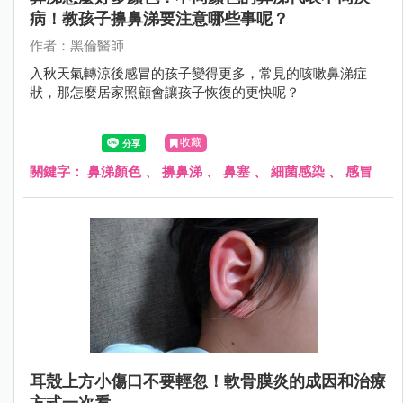
病！教孩子擤鼻涕要注意哪些事呢？
作者：黑倫醫師
入秋天氣轉涼後感冒的孩子變得更多，常見的咳嗽鼻涕症
狀，那怎麼居家照顧會讓孩子恢復的更快呢？
收藏
關鍵字：
鼻涕顏色
、
擤鼻涕
、
鼻塞
、
細菌感染
、
感冒
耳殼上方小傷口不要輕忽！軟骨膜炎的成因和治療
方式一次看