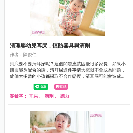
清理嬰幼兒耳屎，慎防器具與滴劑
作者：陳俊仁
到底要不要清耳屎呢？這個問題應該困擾很多家長，如果小
朋友能夠配合的話，清耳屎這件事情大概就不會成為問題，
偏偏大多數的小孩都採取不合作態度，清耳屎可能會造成受
傷，所以爸媽就困擾了。很多醫師都跟爸媽說；「不需要清
收藏
耳屎，耳屎會自己排出」。
關鍵字：
耳屎
、
滴劑
、
聽力