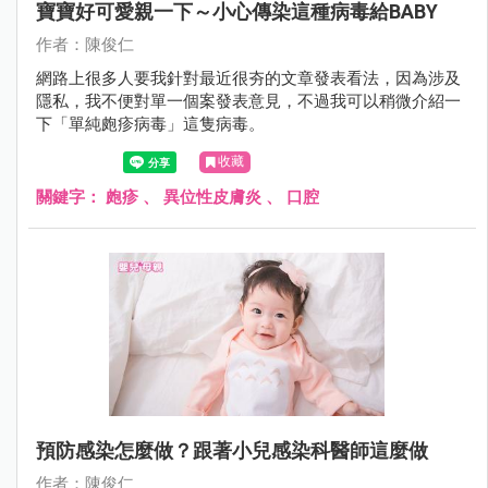
寶寶好可愛親一下～小心傳染這種病毒給BABY
作者：陳俊仁
網路上很多人要我針對最近很夯的文章發表看法，因為涉及
隱私，我不便對單一個案發表意見，不過我可以稍微介紹一
下「單純皰疹病毒」這隻病毒。
收藏
關鍵字：
皰疹
、
異位性皮膚炎
、
口腔
預防感染怎麼做？跟著小兒感染科醫師這麼做
作者：陳俊仁