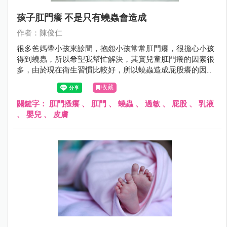
孩子肛門癢 不是只有蟯蟲會造成
作者：陳俊仁
很多爸媽帶小孩來診間，抱怨小孩常常肛門癢，很擔心小孩
得到蟯蟲，所以希望我幫忙解決，其實兒童肛門癢的因素很
多，由於現在衛生習慣比較好，所以蟯蟲造成屁股癢的因
素，已經不常看到了。
收藏
關鍵字：
肛門搔癢
、
肛門
、
蟯蟲
、
過敏
、
屁股
、
乳液
、
嬰兒
、
皮膚