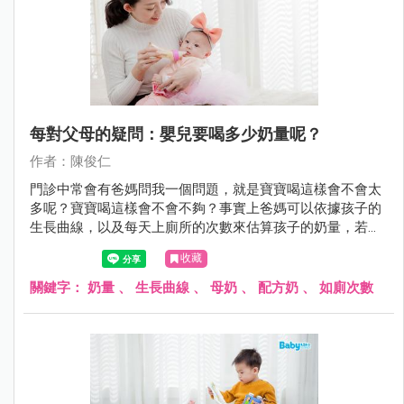
每對父母的疑問：嬰兒要喝多少奶量呢？
作者：陳俊仁
門診中常會有爸媽問我一個問題，就是寶寶喝這樣會不會太
多呢？寶寶喝這樣會不會不夠？事實上爸媽可以依據孩子的
生長曲線，以及每天上廁所的次數來估算孩子的奶量，若是
都在正常範圍內就不必太過於擔心囉！
收藏
關鍵字：
奶量
、
生長曲線
、
母奶
、
配方奶
、
如廁次數