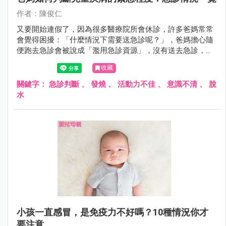
作者：陳俊仁
又要開始連假了，因為很多醫療院所會休診，許多爸媽常常
會覺得困擾：「什麼情況下需要送急診呢？」，爸媽擔心隨
便跑去急診會被說成「濫用急診資源」，沒有送去急診，又
怕延誤小孩病情，所以就陷入兩難。
收藏
關鍵字：
急診判斷
、
發燒
、
活動力不佳
、
意識不清
、
脫
水
小孩一直感冒，是免疫力不好嗎？10種情況你才
要注意