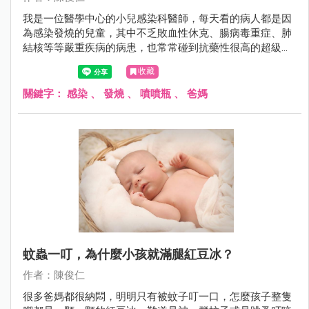
我是一位醫學中心的小兒感染科醫師，每天看的病人都是因
為感染發燒的兒童，其中不乏敗血性休克、腸病毒重症、肺
結核等等嚴重疾病的病患，也常常碰到抗藥性很高的超級細
菌，偏偏我是兩個25周極度早產兒的爸爸，我都開玩笑說：
收藏
「我是個很髒的爸爸」，可是兩個寶寶卻是抵抗力很差的早
產兒，難道我都不要抱寶寶嗎？那我平常是怎麼做的呢？
關鍵字：
感染
、
發燒
、
噴噴瓶
、
爸媽
蚊蟲一叮，為什麼小孩就滿腿紅豆冰？
作者：陳俊仁
很多爸媽都很納悶，明明只有被蚊子叮一口，怎麼孩子整隻