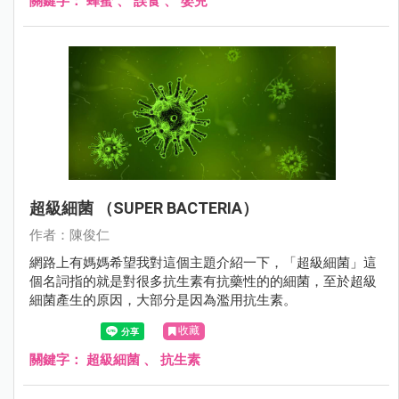
關鍵字：
蜂蜜
、
誤食
、
嬰兒
超級細菌 （SUPER BACTERIA）
作者：陳俊仁
網路上有媽媽希望我對這個主題介紹一下，「超級細菌」這
個名詞指的就是對很多抗生素有抗藥性的的細菌，至於超級
細菌產生的原因，大部分是因為濫用抗生素。
收藏
關鍵字：
超級細菌
、
抗生素