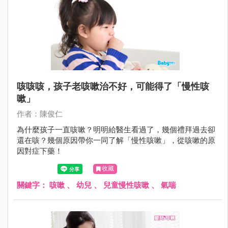
咳咳咳，孩子老咳嗽治不好，可能得了「慢性咳
嗽」
作者：陳俊仁
為什麼孩子一直咳嗽？明明給醫生看過了，幾個禮拜過去卻
還在咳？幾個原因帶你一同了解「慢性咳嗽」，從咳嗽的原
因對症下藥！
收藏
關鍵字：
咳嗽
、
幼兒
、
兒童慢性咳嗽
、
氣喘