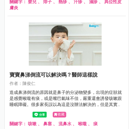
關鍵字：
嬰兒
、
痱子
、
熱疹
、
汗疹
、
濕疹
、
異位性皮
膚炎
寶寶鼻涕倒流可以解決嗎？醫師這樣說
作者：陳俊仁
造成鼻涕倒流的原因就是鼻子的分泌物變多，出現的症狀就
是感覺喉嚨有痰，或是嘴巴氣味不佳，嚴重還會誘發咳嗽跟
睡眠障礙。很多家長誤以為這是沒辦法解決的，但是其實可
以這麼做......
收藏
關鍵字：
咳嗽
、
鼻塞
、
流鼻水
、
喉嚨
、
痰