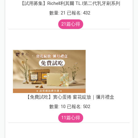
【試用募集】Richell利其爾 T.L.I第二代乳牙刷系列
數量: 21 已報名: 432
21篇心得
【免費試吃】實心蛋捲 窗花綻放｜彌月禮盒
數量: 10 已報名: 502
11篇心得