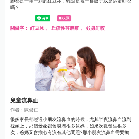
腳都是一顆一顆的紅豆冰，難道是被一群蚊子或是跳蚤叮咬
嗎？
收藏
關鍵字：
紅豆冰
、
丘疹性荨麻疹
、
蚊蟲叮咬
兒童流鼻血
作者：陳俊仁
很多家長都碰過小朋友流鼻血的時候，尤其半夜流鼻血流到
枕頭上，那個景象都會嚇壞很多爸媽，如果次數發生很多
次，爸媽又會擔心有沒有其他問題?那小朋友流鼻血需要擔