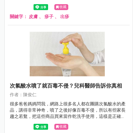
收藏
關鍵字：
皮膚
、
疹子
、
出疹
次氯酸水噴了就百毒不侵？兒科醫師告訴你真相
作者：陳俊仁
很多爸爸媽媽問我，網路上很多名人都在團購次氯酸水的產
品，講得非常神奇，噴了之後好像百毒不侵，所以有些家長
趨之若鶩，把這些商品買來當作乾洗手使用，這樣是正確的
嗎？
收藏