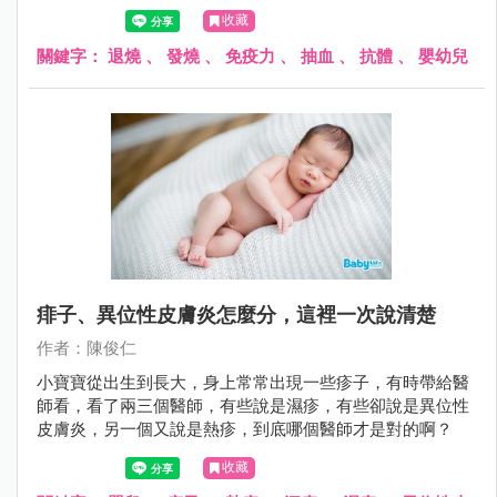
流感疫苗以後，隨機分成兩組，一組四到六小時吃退燒藥，
收藏
一組完全都不吃退燒藥，之後抽血檢驗身體產生的抗體量，
發現不管有沒有吃退燒藥，兩組兒童產生的抗體數量並沒有
關鍵字：
退燒
、
發燒
、
免疫力
、
抽血
、
抗體
、
嬰幼兒
明顯差別。
痱子、異位性皮膚炎怎麼分，這裡一次說清楚
作者：陳俊仁
小寶寶從出生到長大，身上常常出現一些疹子，有時帶給醫
師看，看了兩三個醫師，有些說是濕疹，有些卻說是異位性
皮膚炎，另一個又說是熱疹，到底哪個醫師才是對的啊？
收藏