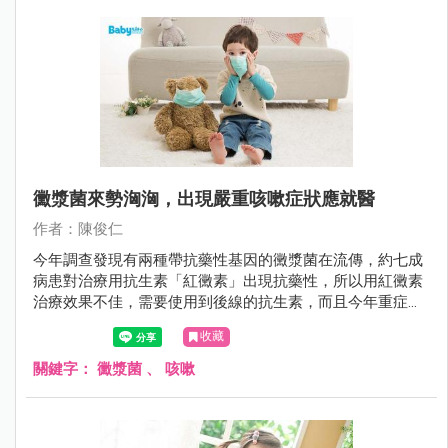
黴漿菌來勢洶洶，出現嚴重咳嗽症狀應就醫
作者：陳俊仁
今年調查發現有兩種帶抗藥性基因的黴漿菌在流傳，約七成
病患對治療用抗生素「紅黴素」出現抗藥性，所以用紅黴素
治療效果不佳，需要使用到後線的抗生素，而且今年重症的
病患也增加，可能會進入大流行期，家長要多注意。
收藏
關鍵字：
黴漿菌
、
咳嗽