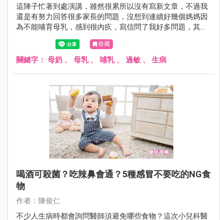
這陣子忙著到處演講，雖然很累所以沒有寫新文章，不過我
還是有努力回答很多家長的問題，沒想到連續好幾個媽媽因
為不能哺育母乳，感到很內疚，寫信問了我好多問題，其中
也有媽媽因此出現憂鬱傾向，我趁空檔寫下我的看法。
收藏
關鍵字：
母奶
、
母乳
、
哺乳
、
過敏
、
生病
喝酒可殺菌？吃辣鼻會通？5種感冒不要吃的NG食
物
作者：陳俊仁
不少人生病時都會詢問醫師須避免哪些食物？這次小兒科醫