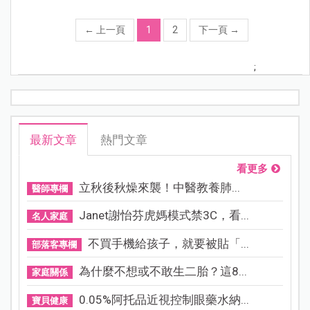
←
上一頁
1
2
下一頁
→
;
最新文章
熱門文章
看更多
立秋後秋燥來襲！中醫教養肺...
醫師專欄
Janet謝怡芬虎媽模式禁3C，看...
名人家庭
不買手機給孩子，就要被貼「...
部落客專欄
為什麼不想或不敢生二胎？這8...
家庭關係
0.05%阿托品近視控制眼藥水納...
寶貝健康