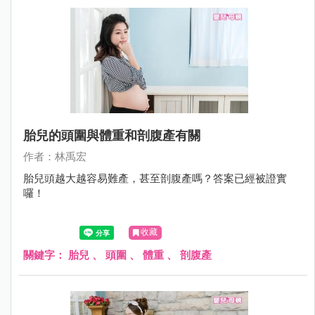
胎兒的頭圍與體重和剖腹產有關
作者：林禹宏
胎兒頭越大越容易難產，甚至剖腹產嗎？答案已經被證實
囉！
收藏
關鍵字：
胎兒
、
頭圍
、
體重
、
剖腹產