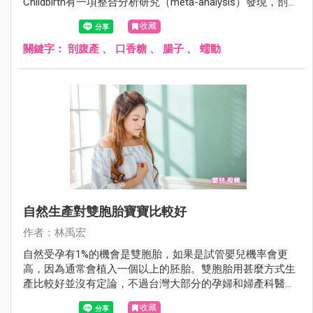
Childbirth有一項整合分析研究（meta-analysis）發現，剖腹
產後嚼口香糖可以幫助腸子恢復蠕動。這項研究是分析以往
收藏
關於剖腹產後嚼口香糖的研究，總共涵蓋10個研究，1659位
受試者。結論是嚼口香糖的產婦腸子恢復蠕動的時間提早了
關鍵字：
剖腹產
、
口香糖
、
腸子
、
蠕動
4.19小時，開始排氣的時間提早了5.91小時，開始排便的時
間提早了7.9小時，住院天數則減少0.3天。
自然生產對雙胞胎寶寶比較好
作者：林禹宏
自然受孕有1%的機會是雙胞胎，如果是試管嬰兒機率會更
高，因為通常會植入一個以上的胚胎。雙胞胎用甚麼方式生
產比較好並沒有定論，不過台灣大部分的孕婦和婦產科醫師
都認為剖腹產比較安全，所以大部份的雙胞胎孕婦會選擇剖
收藏