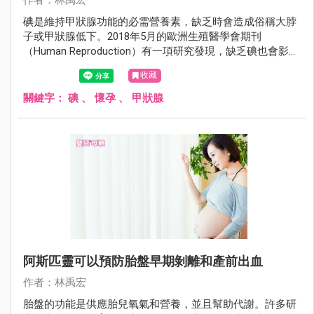
作者：林禹宏
碘是維持甲狀腺功能的必需營養素，缺乏時會造成俗稱大脖
子或甲狀腺低下。2018年5月的歐洲生殖醫學會期刊
（Human Reproduction）有一項研究發現，缺乏碘也會影響
懷孕。
收藏
關鍵字：
碘
、
懷孕
、
甲狀腺
阿斯匹靈可以預防胎盤早期剝離和產前出血
作者：林禹宏
胎盤的功能是供應胎兒氧氣和營養，並且幫助代謝。許多研