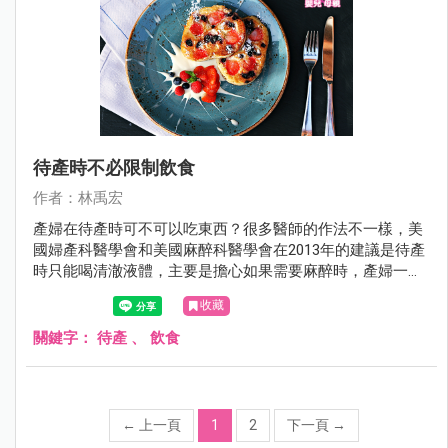
待產時不必限制飲食
作者：林禹宏
產婦在待產時可不可以吃東西？很多醫師的作法不一樣，美
國婦產科醫學會和美國麻醉科醫學會在2013年的建議是待產
時只能喝清澈液體，主要是擔心如果需要麻醉時，產婦一旦
嘔吐可能會嗆到或導致吸入性肺炎。甚至對一些高危險群的
收藏
產婦，例如過度肥胖、糖尿病、呼吸道有問題、或是可能需
要開刀的產婦則應該進一步限制水份。但是世界衛生組織則
關鍵字：
待產
、
飲食
認為不必限制飲食。
←
上一頁
1
2
下一頁
→