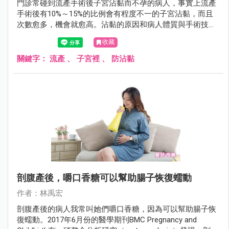
門診常碰到流產手術後子宮沾黏而不孕的病人，事實上流產
手術後有10%～15%的比例會有程度不一的子宮沾黏，而且
次數愈多，機會就愈高。沾黏的原因和病人體質與手術技巧
都有關係，以往並沒有預防的方法，不過2017年6月份的美
收藏
國生殖醫學會期刊（Fertility and Sterility）有一項研究發現，
人工防沾黏材料可以預防流產手術後的子宮沾黏。
關鍵字：
流產
、
子宮裡
、
防沾黏
剖腹產後，嚼口香糖可以幫助腸子恢復蠕動
作者：林禹宏
剖腹產後的病人我常叫她們嚼口香糖，因為可以幫助腸子恢
復蠕動。2017年6月份的醫學期刊BMC Pregnancy and