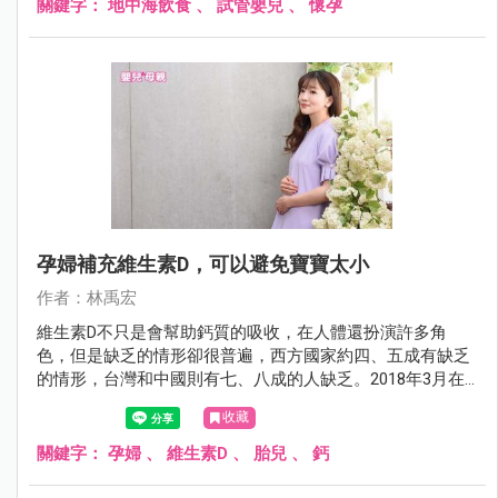
關鍵字：
地中海飲食
、
試管嬰兒
、
懷孕
孕婦補充維生素D，可以避免寶寶太小
作者：林禹宏
維生素D不只是會幫助鈣質的吸收，在人體還扮演許多角
色，但是缺乏的情形卻很普遍，西方國家約四、五成有缺乏
的情形，台灣和中國則有七、八成的人缺乏。2018年3月在
頂尖的內分泌和代謝期刊（Journal of Clinical Endocrinology
收藏
and Metabolism）有一項研究發現，孕婦補充維生素D還可
以預防胎兒太小。
關鍵字：
孕婦
、
維生素D
、
胎兒
、
鈣