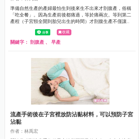
準備自然生產的產婦最怕生到後來生不出來才剖腹產，俗稱
「吃全餐」。因為生產前後都痛過，等於痛兩次。等到第二
產程（子宮頸全開到胎兒出生的時間）才剖腹生產不僅讓孕
婦受罪，還會增加一些併發症，例如傷口感染、子宮裂傷、
收藏
產後大出血等。2017年7月的美國婦產科學期刊（American
Journal of Obstetrics and Gynecology）有一項研究發現，
關鍵字：
剖腹產
、
早產
還會增加下一胎早產的機會。
流產手術後在子宮裡放防沾黏材料，可以預防子宮
沾黏
作者：林禹宏