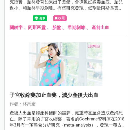
究證實，胎盤發育如果出了差錯，會導致妊娠毒血症、胎兒
過小、和胎盤早期剝離。有些研究發現，低劑量阿斯匹靈
（每天80～100毫克）有預防的效果，但是有些研究則認為
收藏
沒有差別。美國婦產科學期刊（American Journal of
Obstetrics and Gynecology）在2018年5月份有一項綜合分析
關鍵字：
阿斯匹靈
、
胎盤
、
早期剝離
、
產前出血
研究（meta-analysis），結論是低劑量的阿斯匹靈，的確可
以預防胎盤早期剝離和產前出血，只是跟劑量和使用時機有
關。
子宮收縮藥加止血藥，減少產後大出血
作者：林禹宏
產後大出血是婦產科醫師的噩夢，嚴重時甚至會造成產婦死
亡。除了常用的子宮收縮藥，著名的Cochrane資料庫在2018
年3月有一項整合分析研究（meta-analysis），發現一種古