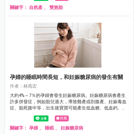
腹產。不過2017年6月的美國婦產科學會期刊（Obstetrics
and Gynecology）有一項研究發現，雙胞胎自然生產的併發
關鍵字：
自然產
、
雙胞胎
症比較少。
孕婦的睡眠時間長短，和妊娠糖尿病的發生有關
作者：林禹宏
大約4%～7％的孕婦會發生妊娠糖尿病。妊娠糖尿病會產生
許多併發症，例如胎兒過大，導致難產或剖腹產、妊娠毒血
症、胎死腹中等，出生後寶寶可能產生低血糖、低血鈣、黃
疸等。肥胖、家族史、或是體重增加太多和妊娠糖尿病的發
收藏
生有關。此外有些研究發現，睡太久和睡太少都會影響葡萄
糖的代謝，2017年4月的美國婦產科學期刊（American
關鍵字：
孕婦
、
睡眠
、
妊娠糖尿病
Journal of Obstetrics and Gynecology）有一項研究發現，