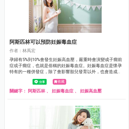
阿斯匹林可以預防妊娠毒血症
作者：林禹宏
孕婦有5%到10%會發生妊娠高血壓，嚴重時會演變成子癇前
症或子癇症，也就是俗稱的妊娠毒血症。妊娠毒血症是懷孕
特有的一種併發症，除了會影響胎兒發育以外，也會造成早
產，甚至危及孕婦及胎兒的生命。頂尖的新英格蘭醫學期刊
收藏
（New England Journal of Medicine）在2017年8月刊登一項
研究，證實低劑量阿斯匹林可以預防妊娠毒血症。
關鍵字：
阿斯匹林
、
妊娠毒血症
、
妊娠高血壓