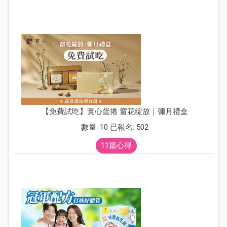
【免費試吃】實心蛋捲 窗花綻放｜彌月禮盒
數量: 10 已報名: 502
11篇心得