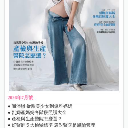
2026年7月號
● 謝沛恩 從甜美少女到優雅媽媽
● 剖婦產媽媽各階段照護大全
● 產檢與生產醫院怎麼選？
● 好醫師５大檢驗標準 選對醫院是風險管理