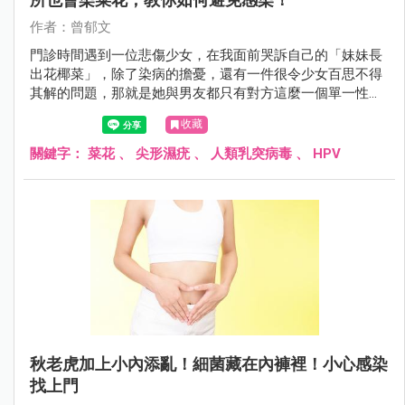
作者：曾郁文
門診時間遇到一位悲傷少女，在我面前哭訴自己的「妹妹長
出花椰菜」，除了染病的擔憂，還有一件很令少女百思不得
其解的問題，那就是她與男友都只有對方這麼一個單一性伴
侶，可是男友卻沒有中獎的跡象，她很擔憂男友會質疑她的
收藏
清白，不知道該怎麼解釋才好，因此至今都對男友隱瞞感染
的事情……
關鍵字：
菜花
、
尖形濕疣
、
人類乳突病毒
、
HPV
秋老虎加上小內添亂！細菌藏在內褲裡！小心感染
找上門