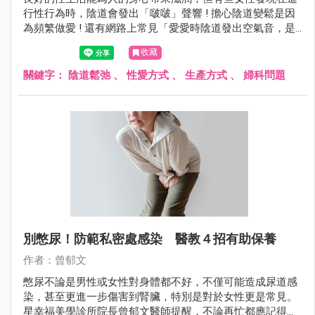
行性行為時，陰道會發出「啵啵」聲響 ! 擔心陰道變鬆是因
為頻繁做愛 ! 還有網路上常見「愛愛時陰道發出空氣音，是
陰道鬆弛嗎？」的說法，今天就來為大家說明陰道鬆弛及預
收藏
防妙招！
關鍵字：
陰道鬆弛
、
性愛方式
、
生產方式
、
婦科問題
別憋尿！防範私密處感染 醫教４招有助保養
作者：曾郁文
憋尿不論是男性或女性對身體都不好，不僅可能造成尿道感
染，甚至更進一步傷害到腎臟，特別是對於女性更是常見。
星幸福美學診所院長曾郁文醫師提醒，不論再忙都應記得上