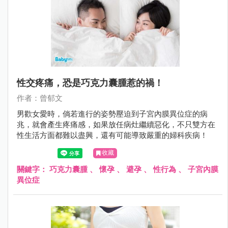
性交疼痛，恐是巧克力囊腫惹的禍！
作者：曾郁文
男歡女愛時，倘若進行的姿勢壓迫到子宮內膜異位症的病
兆，就會產生疼痛感，如果放任病灶繼續惡化，不只雙方在
性生活方面都難以盡興，還有可能導致嚴重的婦科疾病！
收藏
關鍵字：
巧克力囊腫
、
懷孕
、
避孕
、
性行為
、
子宮內膜
異位症