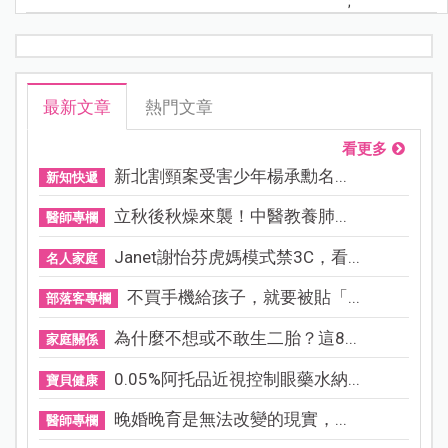
;
最新文章
熱門文章
看更多
新北割頸案受害少年楊承勳名...
新知快遞
立秋後秋燥來襲！中醫教養肺...
醫師專欄
Janet謝怡芬虎媽模式禁3C，看...
名人家庭
不買手機給孩子，就要被貼「...
部落客專欄
為什麼不想或不敢生二胎？這8...
家庭關係
0.05%阿托品近視控制眼藥水納...
寶貝健康
晚婚晚育是無法改變的現實，...
醫師專欄