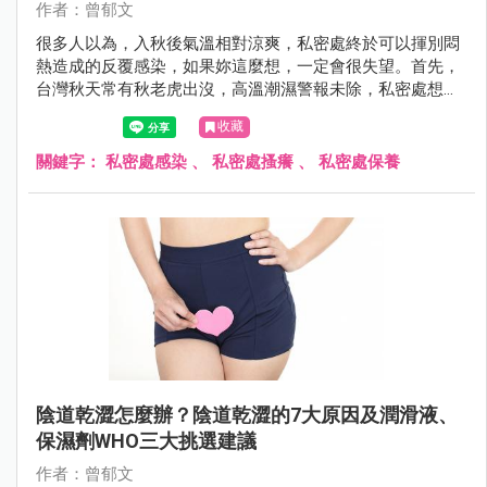
作者：曾郁文
很多人以為，入秋後氣溫相對涼爽，私密處終於可以揮別悶
熱造成的反覆感染，如果妳這麼想，一定會很失望。首先，
台灣秋天常有秋老虎出沒，高溫潮濕警報未除，私密處想要
遠離搔癢感染有難度，另一方面，很多人以為感染問題出在
收藏
外在環境，卻忽略內在環境也可能成為幫兇。
關鍵字：
私密處感染
、
私密處搔癢
、
私密處保養
陰道乾澀怎麼辦？陰道乾澀的7大原因及潤滑液、
保濕劑WHO三大挑選建議
作者：曾郁文