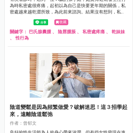
為時私密處很疼痛，起初以為自己是快要更年期的關係，私
密處越來越乾澀所致，為此前來諮詢。結果沒有想到，私密
處的乾澀問題並不是因為快要更年期的關係！究竟還有什麼
收藏
原因會導致突然擁有「乾妹妹」？！就讓我們繼續看下去
吧！
關鍵字：
巴氏腺囊腫
、
陰唇腫脹
、
私密處疼痛
、
乾妹妹
、
性行為
陰道變鬆是因為頻繁做愛？破解迷思！這３招學起
來，遠離陰道鬆弛
作者：曾郁文
良好的性生活能為人的身心帶來滋潤，但有些女性發現在進