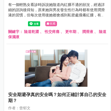
有一個輕熟女看診時訴說她陰道內紅腫不適的狀況，經過詳
細的諮詢後得知，原來她與男友發生性行為時都有使用潤滑
液的習慣，但每次使用後她都會感到私密處搔癢紅腫，有一
點感覺像是「過敏」的感覺。
收藏
關鍵字：
陰道乾澀
、
性交疼痛
、
更年期
、
潤滑液
、
陰道
保濕液
安全期避孕真的安全嗎？如何正確計算自己的安全
期？
作者：曾郁文