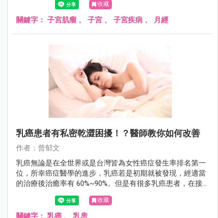
收藏
了！
關鍵字：
子宮肌瘤
、
子宮
、
子宮疾病
、
月經
乳癌患者有私密乾澀困擾！？醫師教你如何改善
作者：曾郁文
乳癌無論是在全世界或是台灣皆為女性癌症發生率排名第一
位，所幸癌症醫學的進步，乳癌若是初期就被發現，經適當
的治療後治癒率有 60%~90%。但是有很多乳癌患者，在接
受藥物治療後，常會出現類似更年期「陰道萎縮症」的症
收藏
狀，伴隨陰道乾澀、性行為疼痛、頻尿，以及尿失禁等困
擾。
關鍵字：
乳癌
、
乳房