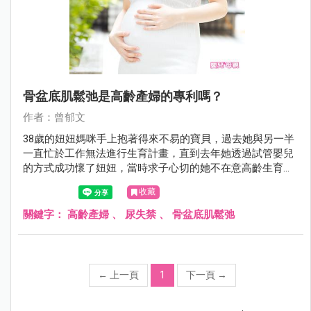
骨盆底肌鬆弛是高齡產婦的專利嗎？
作者：曾郁文
38歲的妞妞媽咪手上抱著得來不易的寶貝，過去她與另一半
一直忙於工作無法進行生育計畫，直到去年她透過試管嬰兒
的方式成功懷了妞妞，當時求子心切的她不在意高齡生育的
辛勞，一心只希望寶寶健康平安，如今她終於把妞妞生下來
收藏
了，但卻出現了當時沒想到的婦科困擾，頻尿、漏尿、腹部
有垂墜感、私密處鬆弛、便祕等…等症狀率續出現！因此門
關鍵字：
高齡產婦
、
尿失禁
、
骨盆底肌鬆弛
診時間她特地來諮詢我，這些她始料未及的狀況到底該怎麼
處理呢？
←
上一頁
1
下一頁
→