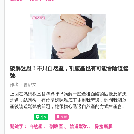
破解迷思！不只自然產，剖腹產也有可能會陰道鬆
弛
作者：曾郁文
上回在媽媽教室替準媽咪們講解一些產後面臨的困擾及解決
之道，結束後，有位準媽咪私底下走到我旁邊，詢問我關於
產後陰道鬆弛的問題，她很擔心透過自然產的方式生產會造
成嚴重的陰道鬆弛，因此她內心偏向選擇剖腹生產。但是難
收藏
道剖腹產的陰道就會緊實如初，不受影響嗎？
關鍵字：
自然產
、
剖腹產
、
陰道鬆弛
、
骨盆底肌