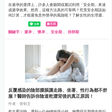
在避孕的選擇上，許多人會聽聞或嘗試利用「安全期」來達
成避孕效果。然而，這種方法真的可靠嗎？究竟安全期該如
何計算，才能避免意外懷孕的風險呢？了解女性的生理週期
運作，解析何時最容易受孕，才能去判斷安全期是否真的安
收藏
全？
關鍵字：
避孕
、
懷孕
、
安全期
、
排卵期
反覆感染的陰部腫脹讓走路、坐著、性行為都不舒
服？醫師告訴你陰道乾澀背後的真正原因！
作者：曾郁文
有次看診時，遇到一位44歲的張小姐，她覺得近期發生性行