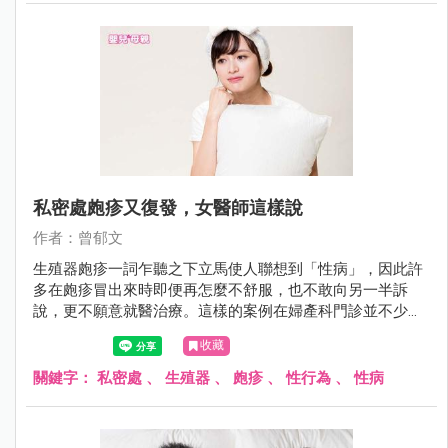
私密處皰疹又復發，女醫師這樣說
作者：曾郁文
生殖器皰疹一詞乍聽之下立馬使人聯想到「性病」，因此許
多在皰疹冒出來時即便再怎麼不舒服，也不敢向另一半訴
說，更不願意就醫治療。這樣的案例在婦產科門診並不少
見，陳小姐就是長期飽受私密處皰疹折磨的苦主，到底該怎
收藏
麼預防和治療呢？
關鍵字：
私密處
、
生殖器
、
皰疹
、
性行為
、
性病