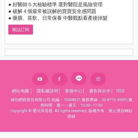
● 好醫師５大檢驗標準 選對醫院是風險管理
● 破解４個最常被誤解的寶寶安全感問題
● 藥膳、茶飲、日常保養 中醫觀點看產後掉髮
雜誌訂閱
網站地圖
│
隱私權說明
│
客服中心
│
廣告與合作
|
RSS
婦幼網路股份有限公司 統編：70458331 服務專線：02-8712-5959 | 服
務時間：週一～週五：10:00~17:30
Copyright © 嬰兒與母親. All rights reserved. 版權所有，禁止擅自轉貼
節錄