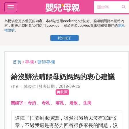
Toggle
navigation
為提供您更多優質的內容，本網站使用cookies分析技術。若繼續閱覽本網站內
容，即表示您同意我們使用 cookies， 關於更多cookies資訊請閱讀我們的
隱私
權說明
。
我知道了
首頁
專欄
醫師專欄
給沒辦法哺餵母奶媽媽的衷心建議
作者： 陳俊仁 | 發表日期：2018-09-26
收藏
關鍵字：
母奶
、
母乳
、
哺乳
、
過敏
、
生病
這陣子忙著到處演講，雖然很累所以沒有寫新文
章，不過我還是有努力回答很多家長的問題，沒