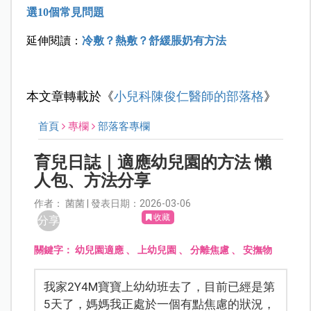
選10個常見問題
延伸閱讀：
冷敷？熱敷？舒緩脹奶有方法
本文章轉載於《
小兒科陳俊仁醫師的部落格
》
首頁
專欄
部落客專欄
育兒日誌｜適應幼兒園的方法 懶
人包、方法分享
作者： 菌菌 | 發表日期：2026-03-06
收藏
分享
關鍵字：
幼兒園適應
、
上幼兒園
、
分離焦慮
、
安撫物
我家2Y4M寶寶上幼幼班去了，目前已經是第
5天了，媽媽我正處於一個有點焦慮的狀況，