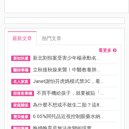
最新文章
熱門文章
看更多
新北割頸案受害少年楊承勳名...
新知快遞
立秋後秋燥來襲！中醫教養肺...
醫師專欄
Janet謝怡芬虎媽模式禁3C，看...
名人家庭
不買手機給孩子，就要被貼「...
部落客專欄
為什麼不想或不敢生二胎？這8...
家庭關係
0.05%阿托品近視控制眼藥水納...
寶貝健康
晚婚晚育是無法改變的現實，...
醫師專欄