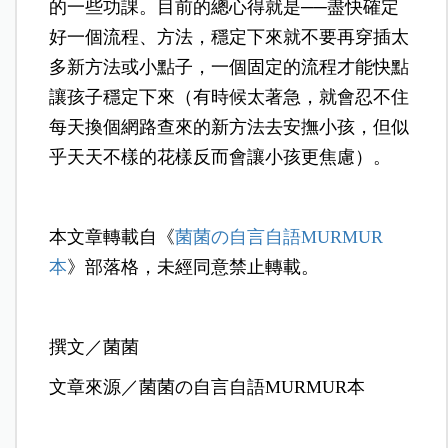
的一些功課。目前的總心得就是──盡快確定
好一個流程、方法，穩定下來就不要再穿插太
多新方法或小點子，一個固定的流程才能快點
讓孩子穩定下來（有時候太著急，就會忍不住
每天換個網路查來的新方法去安撫小孩，但似
乎天天不樣的花樣反而會讓小孩更焦慮）。
本文章轉載自《
菌菌の自言自語MURMUR
本
》部落格，未經同意禁止轉載。
撰文／菌菌
文章來源／菌菌の自言自語MURMUR本