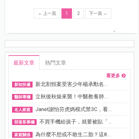
←
上一頁
1
2
下一頁
→
;
最新文章
熱門文章
看更多
新北割頸案受害少年楊承勳名...
新知快遞
立秋後秋燥來襲！中醫教養肺...
醫師專欄
Janet謝怡芬虎媽模式禁3C，看...
名人家庭
不買手機給孩子，就要被貼「...
部落客專欄
為什麼不想或不敢生二胎？這8...
家庭關係