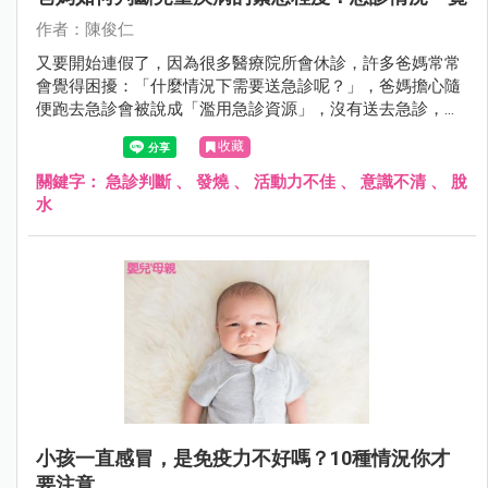
作者：陳俊仁
又要開始連假了，因為很多醫療院所會休診，許多爸媽常常
會覺得困擾：「什麼情況下需要送急診呢？」，爸媽擔心隨
便跑去急診會被說成「濫用急診資源」，沒有送去急診，又
怕延誤小孩病情，所以就陷入兩難。
收藏
關鍵字：
急診判斷
、
發燒
、
活動力不佳
、
意識不清
、
脫
水
小孩一直感冒，是免疫力不好嗎？10種情況你才
要注意