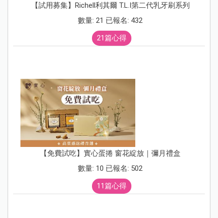
【試用募集】Richell利其爾 T.L.I第二代乳牙刷系列
數量: 21 已報名: 432
21篇心得
【免費試吃】實心蛋捲 窗花綻放｜彌月禮盒
數量: 10 已報名: 502
11篇心得