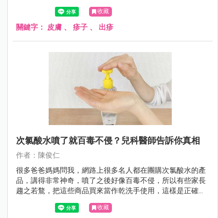
收藏
關鍵字：
皮膚
、
疹子
、
出疹
次氯酸水噴了就百毒不侵？兒科醫師告訴你真相
作者：陳俊仁
很多爸爸媽媽問我，網路上很多名人都在團購次氯酸水的產
品，講得非常神奇，噴了之後好像百毒不侵，所以有些家長
趨之若鶩，把這些商品買來當作乾洗手使用，這樣是正確的
嗎？
收藏