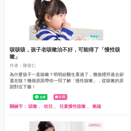
咳咳咳，孩子老咳嗽治不好，可能得了「慢性咳
嗽」
作者：陳俊仁
為什麼孩子一直咳嗽？明明給醫生看過了，幾個禮拜過去卻
還在咳？幾個原因帶你一同了解「慢性咳嗽」，從咳嗽的原
因對症下藥！
收藏
關鍵字：
咳嗽
、
幼兒
、
兒童慢性咳嗽
、
氣喘