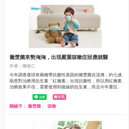
黴漿菌來勢洶洶，出現嚴重咳嗽症狀應就醫
作者：陳俊仁
今年調查發現有兩種帶抗藥性基因的黴漿菌在流傳，約七成
病患對治療用抗生素「紅黴素」出現抗藥性，所以用紅黴素
治療效果不佳，需要使用到後線的抗生素，而且今年重症的
病患也增加，可能會進入大流行期，家長要多注意。
收藏
關鍵字：
黴漿菌
、
咳嗽