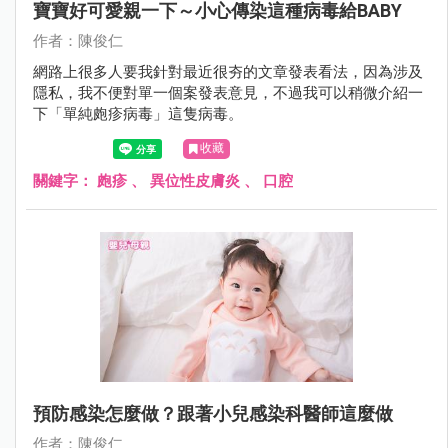
寶寶好可愛親一下～小心傳染這種病毒給BABY
作者：陳俊仁
網路上很多人要我針對最近很夯的文章發表看法，因為涉及
隱私，我不便對單一個案發表意見，不過我可以稍微介紹一
下「單純皰疹病毒」這隻病毒。
收藏
關鍵字：
皰疹
、
異位性皮膚炎
、
口腔
預防感染怎麼做？跟著小兒感染科醫師這麼做
作者：陳俊仁