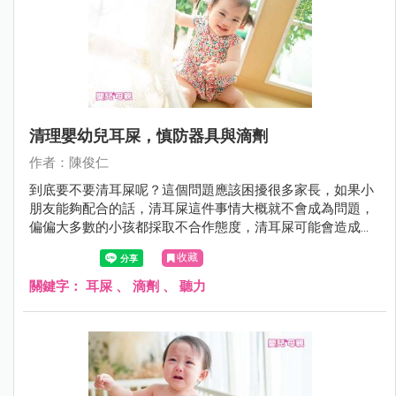
清理嬰幼兒耳屎，慎防器具與滴劑
作者：陳俊仁
到底要不要清耳屎呢？這個問題應該困擾很多家長，如果小
朋友能夠配合的話，清耳屎這件事情大概就不會成為問題，
偏偏大多數的小孩都採取不合作態度，清耳屎可能會造成受
傷，所以爸媽就困擾了。很多醫師都跟爸媽說；「不需要清
收藏
耳屎，耳屎會自己排出」。
關鍵字：
耳屎
、
滴劑
、
聽力