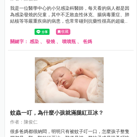
我是一位醫學中心的小兒感染科醫師，每天看的病人都是因
為感染發燒的兒童，其中不乏敗血性休克、腸病毒重症、肺
結核等等嚴重疾病的病患，也常常碰到抗藥性很高的超級細
菌，偏偏我是兩個25周極度早產兒的爸爸，我都開玩笑說：
收藏
「我是個很髒的爸爸」，可是兩個寶寶卻是抵抗力很差的早
產兒，難道我都不要抱寶寶嗎？那我平常是怎麼做的呢？
關鍵字：
感染
、
發燒
、
噴噴瓶
、
爸媽
蚊蟲一叮，為什麼小孩就滿腿紅豆冰？
作者：陳俊仁
很多爸媽都很納悶，明明只有被蚊子叮一口，怎麼孩子整隻