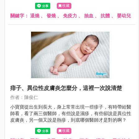
流感疫苗以後，隨機分成兩組，一組四到六小時吃退燒藥，
收藏
一組完全都不吃退燒藥，之後抽血檢驗身體產生的抗體量，
發現不管有沒有吃退燒藥，兩組兒童產生的抗體數量並沒有
關鍵字：
退燒
、
發燒
、
免疫力
、
抽血
、
抗體
、
嬰幼兒
明顯差別。
痱子、異位性皮膚炎怎麼分，這裡一次說清楚
作者：陳俊仁
小寶寶從出生到長大，身上常常出現一些疹子，有時帶給醫
師看，看了兩三個醫師，有些說是濕疹，有些卻說是異位性
皮膚炎，另一個又說是熱疹，到底哪個醫師才是對的啊？
收藏