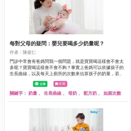
每對父母的疑問：嬰兒要喝多少奶量呢？
作者：陳俊仁
門診中常會有爸媽問我一個問題，就是寶寶喝這樣會不會太
多呢？寶寶喝這樣會不會不夠？事實上爸媽可以依據孩子的
生長曲線，以及每天上廁所的次數來估算孩子的奶量，若是
都在正常範圍內就不必太過於擔心囉！
收藏
關鍵字：
奶量
、
生長曲線
、
母奶
、
配方奶
、
如廁次數