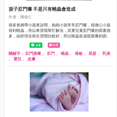
孩子肛門癢 不是只有蟯蟲會造成
作者：陳俊仁
很多爸媽帶小孩來診間，抱怨小孩常常肛門癢，很擔心小孩
得到蟯蟲，所以希望我幫忙解決，其實兒童肛門癢的因素很
多，由於現在衛生習慣比較好，所以蟯蟲造成屁股癢的因
素，已經不常看到了。
收藏
關鍵字：
肛門搔癢
、
肛門
、
蟯蟲
、
過敏
、
屁股
、
乳液
、
嬰兒
、
皮膚