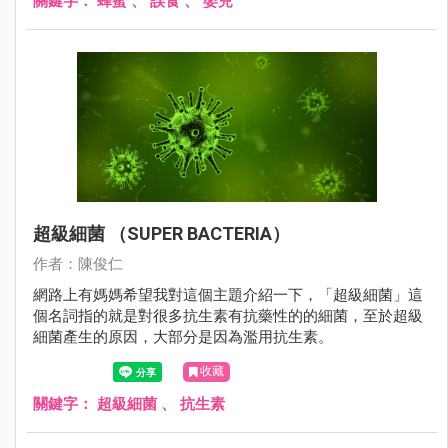
關鍵字：
蜂蜜
、
誤食
、
嬰兒
超級細菌 （SUPER BACTERIA）
作者：陳俊仁
網路上有媽媽希望我對這個主題介紹一下，「超級細菌」這
個名詞指的就是對很多抗生素有抗藥性的的細菌，至於超級
細菌產生的原因，大部分是因為濫用抗生素。
收藏
關鍵字：
超級細菌
、
抗生素