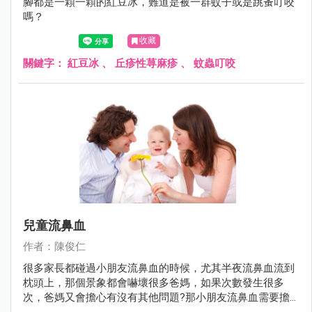
腳都是一顆一顆的紅豆冰，難道是被一群蚊子或是跳蚤叮咬
嗎？
收藏
關鍵字：
紅豆冰
、
丘疹性荨麻疹
、
蚊蟲叮咬
兒童流鼻血
作者：陳俊仁
很多家長都碰過小朋友流鼻血的時候，尤其半夜流鼻血流到
枕頭上，那個景象都會嚇壞很多爸媽，如果次數發生很多
次，爸媽又會擔心有沒有其他問題?那小朋友流鼻血需要擔