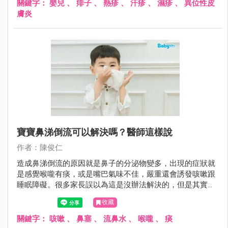
關鍵字：
嬰兒
、
痱子
、
熱疹
、
汗疹
、
濕疹
、
異位性皮
膚炎
寶寶鼻涕倒流可以解決嗎？醫師這樣說
作者：陳俊仁
造成鼻涕倒流的原因就是鼻子的分泌物變多，出現的症狀就
是感覺喉嚨有痰，或是嘴巴氣味不佳，嚴重還會誘發咳嗽跟
睡眠障礙。很多家長誤以為這是沒辦法解決的，但是其實可
以這麼做......
收藏
關鍵字：
咳嗽
、
鼻塞
、
流鼻水
、
喉嚨
、
痰