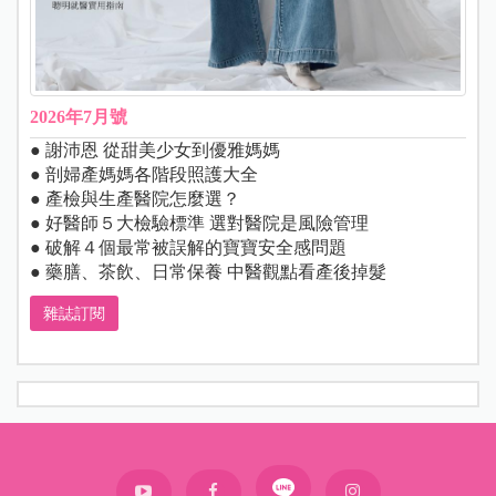
2026年7月號
● 謝沛恩 從甜美少女到優雅媽媽
● 剖婦產媽媽各階段照護大全
● 產檢與生產醫院怎麼選？
● 好醫師５大檢驗標準 選對醫院是風險管理
● 破解４個最常被誤解的寶寶安全感問題
● 藥膳、茶飲、日常保養 中醫觀點看產後掉髮
雜誌訂閱