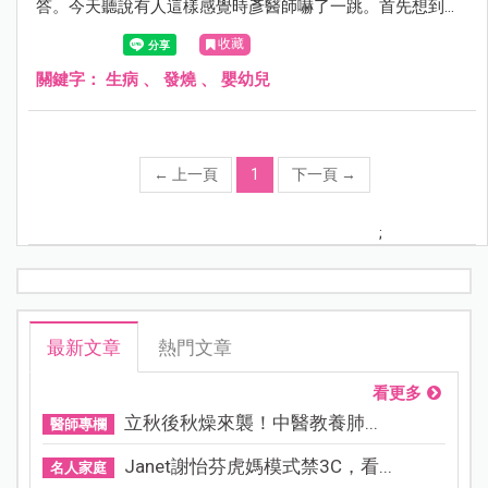
答。今天聽說有人這樣感覺時彥醫師嚇了一跳。首先想到的
是過去一周流感開打所有醫護人員跟把拔馬麻都辛苦了，動
收藏
不動就候診20幾個人，其實彥醫師坐在診間，也知道大家排
隊的煎熬。
關鍵字：
生病
、
發燒
、
嬰幼兒
←
上一頁
1
下一頁
→
;
最新文章
熱門文章
看更多
立秋後秋燥來襲！中醫教養肺...
醫師專欄
Janet謝怡芬虎媽模式禁3C，看...
名人家庭