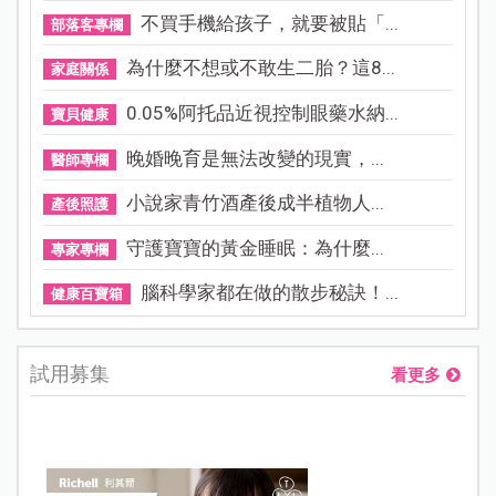
不買手機給孩子，就要被貼「...
部落客專欄
為什麼不想或不敢生二胎？這8...
家庭關係
0.05%阿托品近視控制眼藥水納...
寶貝健康
晚婚晚育是無法改變的現實，...
醫師專欄
小說家青竹酒產後成半植物人...
產後照護
守護寶寶的黃金睡眠：為什麼...
專家專欄
腦科學家都在做的散步秘訣！...
健康百寶箱
試用募集
看更多