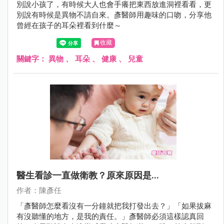
別說小孩了，有時候大人也會手癢把東西放進洞裡看看，更
別說有時候是異物不請自來。彥醫師用趣味的口吻，分享他
曾經在孩子的耳朵裡看到什麼～
收藏
關鍵字：
異物
、
耳朵
、
健康
、
兒童
醫生看診一直做衛教？原來原因是...
作者：陳彥任
「彥醫師怎麼看沒有一分鐘就把我打發出去？」「如果拔麻
有沒聽懂的地方，是我的責任。」彥醫師必須這樣認真回