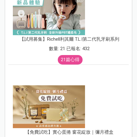
【試用募集】Richell利其爾 T.L.I第二代乳牙刷系列
數量: 21 已報名: 432
21篇心得
【免費試吃】實心蛋捲 窗花綻放｜彌月禮盒