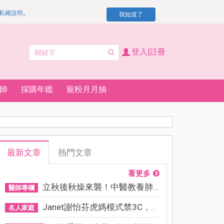
私權說明
。
我知道了
登入|註冊
師
採購年鑑
寵粉月月抽
最新文章
熱門文章
看更多
立秋後秋燥來襲！中醫教養肺...
醫師專欄
Janet謝怡芬虎媽模式禁3C，看...
名人家庭