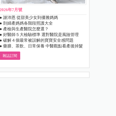
2026年7月號
● 謝沛恩 從甜美少女到優雅媽媽
● 剖婦產媽媽各階段照護大全
● 產檢與生產醫院怎麼選？
● 好醫師５大檢驗標準 選對醫院是風險管理
● 破解４個最常被誤解的寶寶安全感問題
● 藥膳、茶飲、日常保養 中醫觀點看產後掉髮
雜誌訂閱