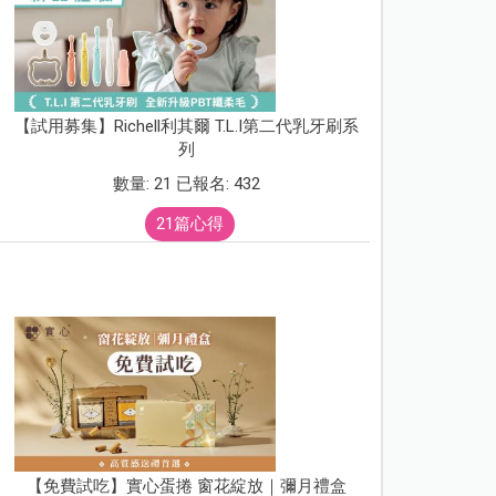
【試用募集】Richell利其爾 T.L.I第二代乳牙刷系
列
數量: 21 已報名: 432
21篇心得
【免費試吃】實心蛋捲 窗花綻放｜彌月禮盒