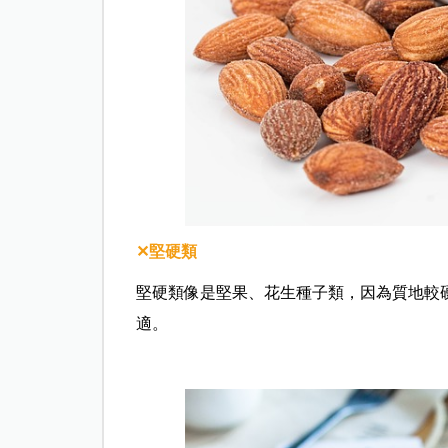
✕
堅硬類
堅硬類像是堅果、花生種子類，因為質地較
適。