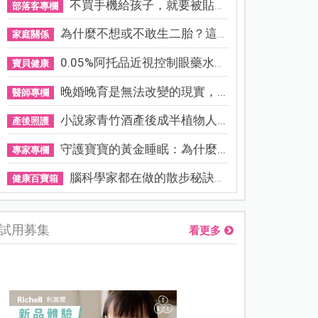
不買手機給孩子，就要被貼「...
部落客專欄
為什麼不想或不敢生二胎？這8...
家庭關係
0.05%阿托品近視控制眼藥水納...
寶貝健康
晚婚晚育是無法改變的現實，...
醫師專欄
小說家青竹酒產後成半植物人...
產後照護
守護寶寶的黃金睡眠：為什麼...
專家專欄
腦科學家都在做的散步秘訣！...
健康百寶箱
試用募集
看更多