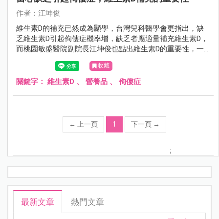
作者：江坤俊
維生素D的補充已然成為顯學，台灣兒科醫學會更指出，缺
乏維生素D引起佝僂症機率增，缺乏者應適量補充維生素D，
而桃園敏盛醫院副院長江坤俊也點出維生素D的重要性，一
起來看看。
收藏
關鍵字：
維生素D
、
營養品
、
佝僂症
←
上一頁
1
下一頁
→
;
最新文章
熱門文章