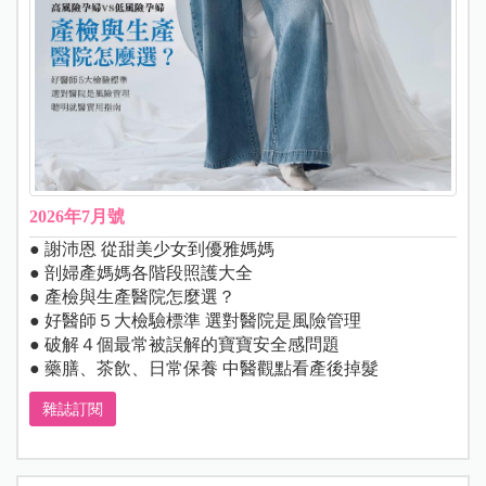
2026年7月號
● 謝沛恩 從甜美少女到優雅媽媽
● 剖婦產媽媽各階段照護大全
● 產檢與生產醫院怎麼選？
● 好醫師５大檢驗標準 選對醫院是風險管理
● 破解４個最常被誤解的寶寶安全感問題
● 藥膳、茶飲、日常保養 中醫觀點看產後掉髮
雜誌訂閱