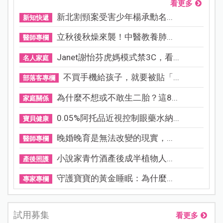
看更多
新北割頸案受害少年楊承勳名...
新知快遞
立秋後秋燥來襲！中醫教養肺...
醫師專欄
Janet謝怡芬虎媽模式禁3C，看...
名人家庭
不買手機給孩子，就要被貼「...
部落客專欄
為什麼不想或不敢生二胎？這8...
家庭關係
0.05%阿托品近視控制眼藥水納...
寶貝健康
晚婚晚育是無法改變的現實，...
醫師專欄
小說家青竹酒產後成半植物人...
產後照護
守護寶寶的黃金睡眠：為什麼...
專家專欄
試用募集
看更多