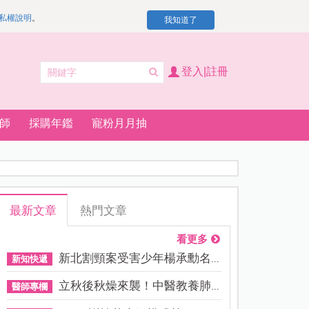
私權說明
。
我知道了
登入|註冊
師
採購年鑑
寵粉月月抽
最新文章
熱門文章
看更多
新北割頸案受害少年楊承勳名...
新知快遞
立秋後秋燥來襲！中醫教養肺...
醫師專欄