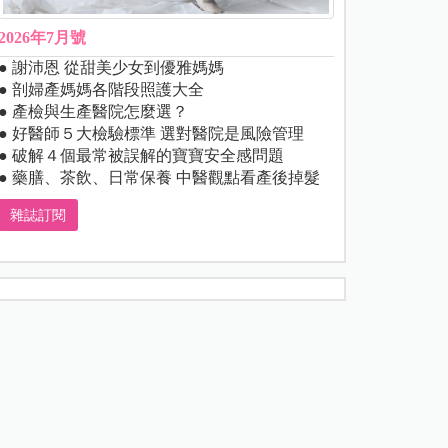
2026年7月號
● 謝沛恩 從甜美少女到優雅媽媽
● 剖婦產媽媽各階段照護大全
● 產檢與生產醫院怎麼選？
● 好醫師５大檢驗標準 選對醫院是風險管理
● 破解４個最常被誤解的寶寶安全感問題
● 藥膳、茶飲、日常保養 中醫觀點看產後掉髮
雜誌訂閱