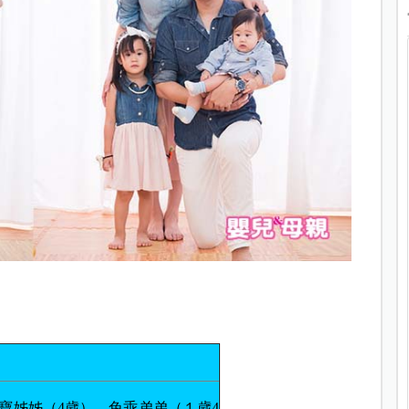
寶姊姊（4歲）、兔乖弟弟（１歲4