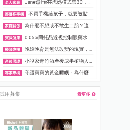
Janet謝怡芬虎媽模式禁3C，看...
名人家庭
不買手機給孩子，就要被貼「...
部落客專欄
為什麼不想或不敢生二胎？這8...
家庭關係
0.05%阿托品近視控制眼藥水納...
寶貝健康
晚婚晚育是無法改變的現實，...
醫師專欄
小說家青竹酒產後成半植物人...
產後照護
守護寶寶的黃金睡眠：為什麼...
專家專欄
試用募集
看更多