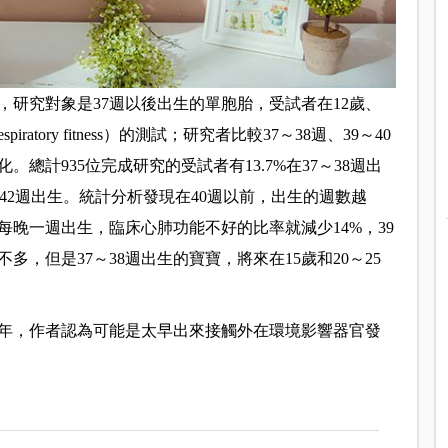
，研究對象是37週以後出生的單胞胎，受試者在12歲、
iratory fitness）的測試；研究者比較37～38週、39～40
。總計935位完成研究的受試者有13.7%在37～38週出
在41～42週出生。統計分析發現在40週以前，出生的週數越
每晚一週出生，臨床心肺功能不好的比率就減少14%，39
不多，但是37～38週出生的寶寶，將來在15歲和20～25
成年，作者認為可能是太早出來接觸外在環境影響器官發