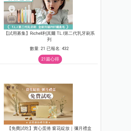
【試用募集】Richell利其爾 T.L.I第二代乳牙刷系
列
數量: 21 已報名: 432
21篇心得
【免費試吃】實心蛋捲 窗花綻放｜彌月禮盒